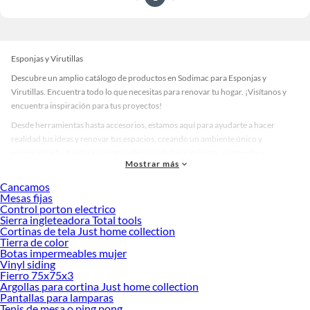
Esponjas y Virutillas
Descubre un amplio catálogo de productos en Sodimac para Esponjas y
Virutillas. Encuentra todo lo que necesitas para renovar tu hogar. ¡Visítanos y
encuentra inspiración para tus proyectos!
Desde herramientas hasta accesorios, estamos aquí para ayudarte a hacer
realidad tus ideas y renovar tus espacios, creando un ambiente único y
personalizado. Explora nuestra selección de herramientas, materiales y
Mostrar más
accesorios de calidad que te ayudarán a crear un espacio más tú.
Cancamos
Desde remodelaciones hasta proyectos de decoración, estamos aquí para hacer
Mesas fijas
tus ideas realidad. ¡Visítanos y encuentra todo lo que tenemos para ofrecerte en
Control porton electrico
Esponjas y Virutillas!
Sierra ingleteadora Total tools
Cortinas de tela Just home collection
Explora la variedad de productos de Esponjas y Virutillas en Sodimac
Tierra de color
Botas impermeables mujer
Herramientas, materiales y accesorios de calidad para tus proyectos y
Vinyl siding
renovación de espacios. ¡Visítanos y descubre todo lo que tenemos para
Fierro 75x75x3
ofrecerte!
Argollas para cortina Just home collection
Pantallas para lamparas
Encuentra una amplia variedad de productos de Esponjas y Virutillas en
Tenis de mesa o ping pong