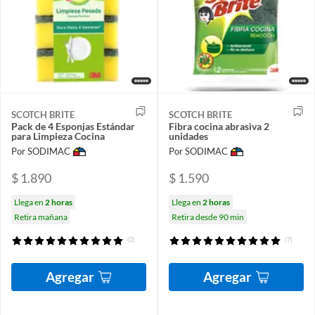
SCOTCH BRITE
SCOTCH BRITE
Pack de 4 Esponjas Estándar
Fibra cocina abrasiva 2
para Limpieza Cocina
unidades
Por SODIMAC
Por SODIMAC
$ 1.890
$ 1.590
Llega en
2 horas
Llega en
2 horas
Retira mañana
Retira desde 90 min
(2)
(7)
Agregar
Agregar