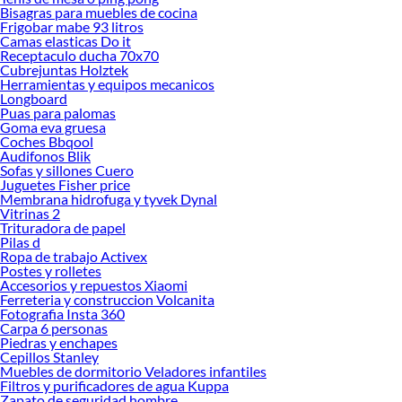
Sodimac. Encuentra todo lo necesario para tus proyectos de renovación y
Bisagras para muebles de cocina
decoración. ¡Visítanos y haz tus ideas realidad!
Frigobar mabe 93 litros
Camas elasticas Do it
Receptaculo ducha 70x70
Cubrejuntas Holztek
Herramientas y equipos mecanicos
Longboard
Puas para palomas
Goma eva gruesa
Coches Bbqool
Audifonos Blik
Sofas y sillones Cuero
Juguetes Fisher price
Membrana hidrofuga y tyvek Dynal
Vitrinas 2
Trituradora de papel
Pilas d
Ropa de trabajo Activex
Postes y rolletes
Accesorios y repuestos Xiaomi
Ferreteria y construccion Volcanita
Fotografia Insta 360
Carpa 6 personas
Piedras y enchapes
Cepillos Stanley
Muebles de dormitorio Veladores infantiles
Filtros y purificadores de agua Kuppa
Zapato de seguridad hombre