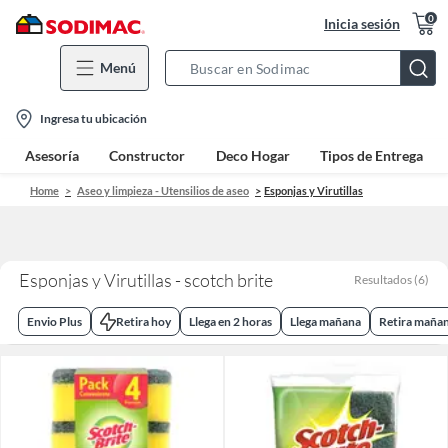
0
Inicia sesión
Menú
Search
Bar
location-
Ingresa tu ubicación
icon
Asesoría
Constructor
Deco Hogar
Tipos de Entrega
Home
Aseo y limpieza - Utensilios de aseo
Esponjas y Virutillas
Esponjas y Virutillas - scotch brite
Resultados
(
6
)
Envio Plus
Retira hoy
Llega en 2 horas
Llega mañana
Retira maña