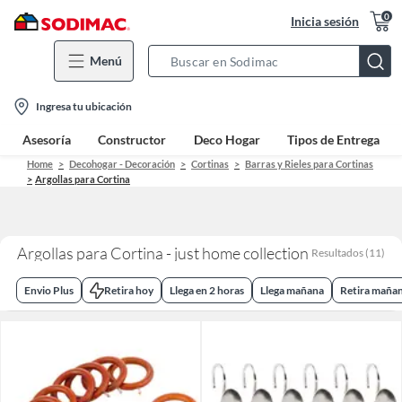
0
Inicia sesión
Menú
Search
Bar
location-
Ingresa tu ubicación
icon
Asesoría
Constructor
Deco Hogar
Tipos de Entrega
Home
Decohogar - Decoración
Cortinas
Barras y Rieles para Cortinas
Argollas para Cortina
Argollas para Cortina - just home collection
Resultados
(
11
)
Envio Plus
Retira hoy
Llega en 2 horas
Llega mañana
Retira maña