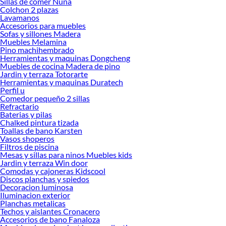
Sillas de comer Nuna
ofrecerte!
Colchon 2 plazas
Lavamanos
Encuentra una amplia variedad de productos de Argollas para Cortina en
Accesorios para muebles
Sodimac. Encuentra todo lo necesario para tus proyectos de renovación y
Sofas y sillones Madera
decoración. ¡Visítanos y haz tus ideas realidad!
Muebles Melamina
Pino machihembrado
Herramientas y maquinas Dongcheng
Muebles de cocina Madera de pino
Jardin y terraza Totorarte
Herramientas y maquinas Duratech
Perfil u
Comedor pequeño 2 sillas
Refractario
Baterias y pilas
Chalked pintura tizada
Toallas de bano Karsten
Vasos shoperos
Filtros de piscina
Mesas y sillas para ninos Muebles kids
Jardin y terraza Win door
Comodas y cajoneras Kidscool
Discos planchas y spiedos
Decoracion luminosa
Iluminacion exterior
Planchas metalicas
Techos y aislantes Cronacero
Accesorios de bano Fanaloza