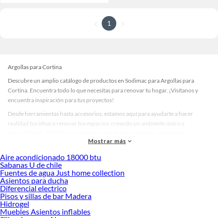
1
Argollas para Cortina
Descubre un amplio catálogo de productos en Sodimac para Argollas para
Cortina. Encuentra todo lo que necesitas para renovar tu hogar. ¡Visítanos y
encuentra inspiración para tus proyectos!
Desde herramientas hasta accesorios, estamos aquí para ayudarte a hacer
realidad tus ideas y renovar tus espacios, creando un ambiente único y
personalizado. Explora nuestra selección de herramientas, materiales y
Mostrar más
accesorios de calidad que te ayudarán a crear un espacio más tú.
Aire acondicionado 18000 btu
Desde remodelaciones hasta proyectos de decoración, estamos aquí para hacer
Sabanas U de chile
tus ideas realidad. ¡Visítanos y encuentra todo lo que tenemos para ofrecerte en
Fuentes de agua Just home collection
Argollas para Cortina!
Asientos para ducha
Diferencial electrico
Explora la variedad de productos de Argollas para Cortina en Sodimac
Pisos y sillas de bar Madera
Hidrogel
Herramientas, materiales y accesorios de calidad para tus proyectos y
Muebles Asientos inflables
renovación de espacios. ¡Visítanos y descubre todo lo que tenemos para