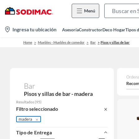
Menú
location-
Ingresa tu ubicación
Asesoría
Constructor
Deco Hogar
Tipos 
icon
Home
Muebles - Muebles de comedor
Bar
Pisos y sillas de bar
Ordena
Recom
Bar
Pisos y sillas de bar - madera
Resultados
(
95
)
Filtro seleccionado
madera
Tipo de Entrega