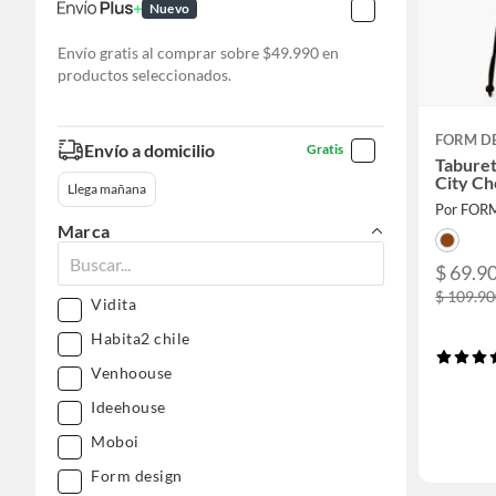
Nuevo
Envío gratis al comprar sobre $49.990 en
productos seleccionados.
FORM D
Envío a domicilio
Gratis
Tabure
City Ch
Llega mañana
Por FOR
Marca
$ 69.9
$ 109.9
Vidita
Habita2 chile
Venhoouse
Ideehouse
Moboi
Form design