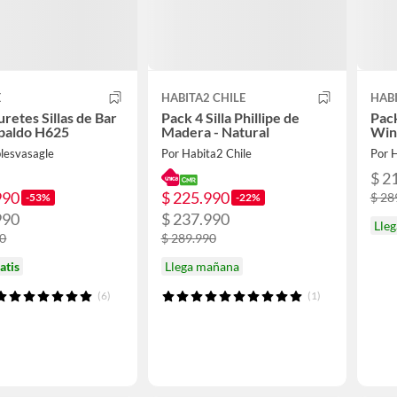
E
HABITA2 CHILE
HABI
uretes Sillas de Bar
Pack 4 Silla Phillipe de
Pack
spaldo H625
Madera - Natural
Win
lesvasagle
Por Habita2 Chile
Por H
$ 2
990
$ 225.990
$ 28
-53%
-22%
990
$ 237.990
Lle
90
$ 289.990
atis
Llega mañana
(6)
(1)