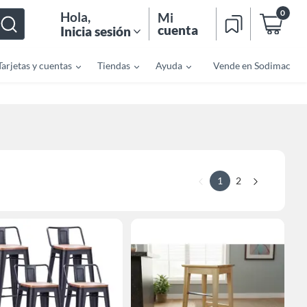
0
Hola
,
Mi
cuenta
Inicia sesión
Tarjetas y cuentas
Tiendas
Ayuda
Vende en Sodimac
1
2