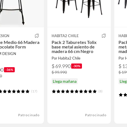
ESIGN
HABITA2 CHILE
HABI
te Medio 66 Madera
Pack 2 Taburetes Tolix
Pack
ocolate Form
base metal asiento de
meta
madera 66 cm Negro
mad
M DESIGN
Por Habita2 Chile
Por H
$ 69.990
$ 1
-30%
00
-36%
$ 99.990
$ 19
00
Llega mañana
Lle
(17)
(8)
Patrocinado
Patrocinado