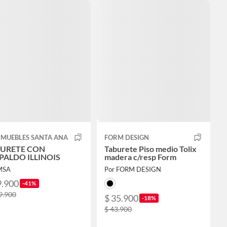
 MUEBLES SANTA ANA
FORM DESIGN
URETE CON
Taburete Piso medio Tolix
PALDO ILLINOIS
madera c/resp Form
MSA
Por FORM DESIGN
9.900
-41%
9.900
$ 35.900
-18%
$ 43.900