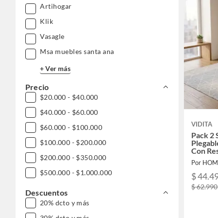
Artihogar
Klik
Vasagle
Msa muebles santa ana
+ Ver más
Precio
$20.000 - $40.000
$40.000 - $60.000
VIDITA
$60.000 - $100.000
Pack 2 S
Plegabl
$100.000 - $200.000
Con Re
$200.000 - $350.000
Vintag
Por HOM
$500.000 - $1.000.000
$ 44.4
$ 62.990
Descuentos
20% dcto y más
30% dcto y más