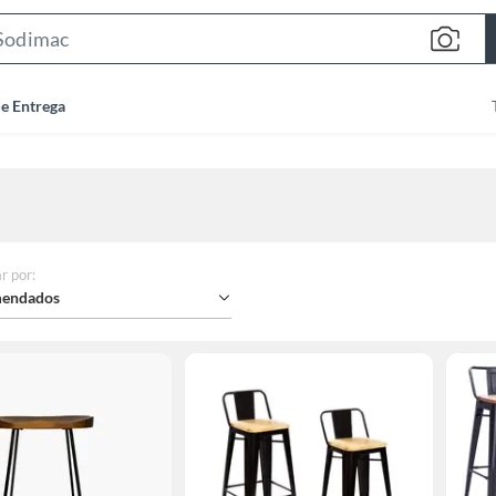
Search
Bar
de Entrega
r por
:
endados