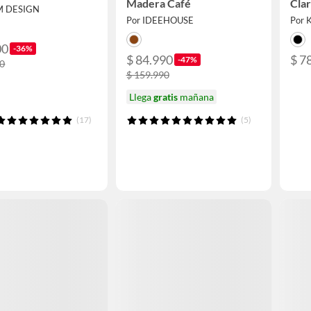
Madera Café
Clar
M DESIGN
Por IDEEHOUSE
Por 
00
-36%
$ 84.990
$ 7
-47%
00
$ 159.990
Llega
gratis
mañana
(17)
(5)