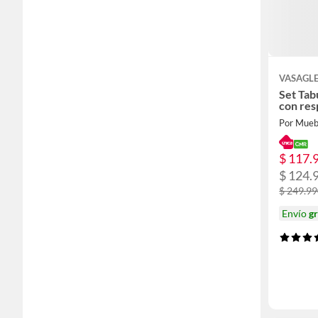
VASAGL
Set Tab
con re
Por Mueb
$ 117.
$ 124.
$ 249.9
Envío
gr