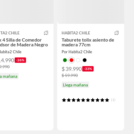
TA2 CHILE
HABITA2 CHILE
 4 Silla de Comedor
Taburete tolix asiento de
dsor de Madera Negro
madera 77cm
abita2 Chile
Por Habita2 Chile
14.990
-26%
9.990
$ 39.990
-33%
$ 59.990
ga mañana
Llega mañana
(1)