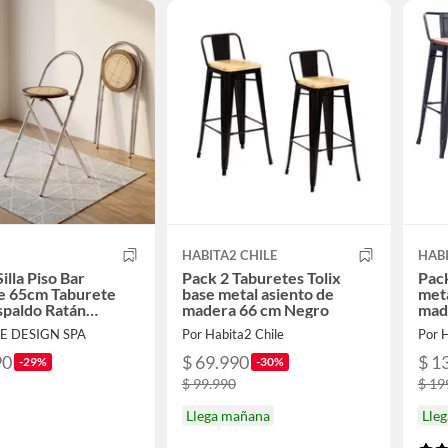
HABITA2 CHILE
HABI
illa Piso Bar
Pack 2 Taburetes Tolix
Pack
e 65cm Taburete
base metal asiento de
meta
spaldo Ratán
madera 66 cm Negro
mad
e
E DESIGN SPA
Por Habita2 Chile
Por H
90
$ 69.990
$ 1
-29%
-30%
$ 99.990
$ 19
Llega mañana
Lle