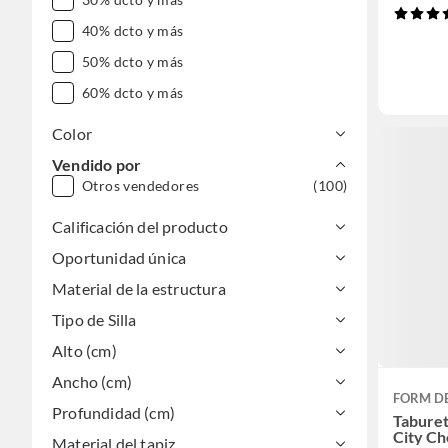
40% dcto y más
50% dcto y más
60% dcto y más
Color
Vendido por
Otros vendedores
(100)
Calificación del producto
Oportunidad única
Material de la estructura
Tipo de Silla
Alto (cm)
Ancho (cm)
FORM D
Profundidad (cm)
Tabure
City Ch
Material del tapiz