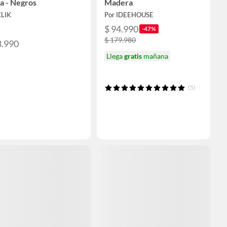
a - Negros
Madera
KLIK
Por IDEEHOUSE
$ 94.990
-47%
$ 179.980
8.990
Llega
gratis
mañana
(5)