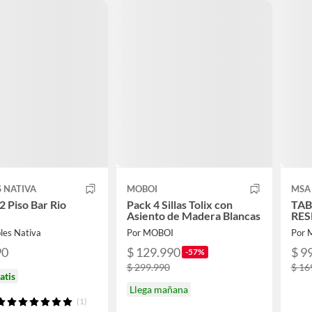
 NATIVA
MOBOI
MSA
 Piso Bar Rio
Pack 4 Sillas Tolix con
TAB
Asiento de Madera Blancas
RES
les Nativa
Por MOBOI
Por 
90
$ 129.990
$ 9
-57%
$ 299.990
$ 16
atis
Llega mañana
(1)