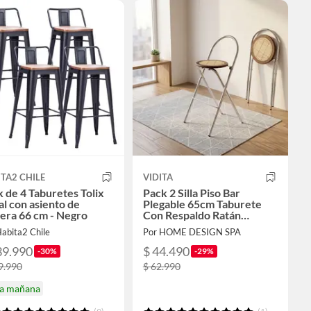
TA2 CHILE
VIDITA
 de 4 Taburetes Tolix
Pack 2 Silla Piso Bar
l con asiento de
Plegable 65cm Taburete
era 66 cm - Negro
Con Respaldo Ratán
Vintage
abita2 Chile
Por HOME DESIGN SPA
39.990
$ 44.490
-30%
-29%
9.990
$ 62.990
ga mañana