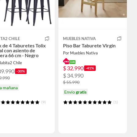
TA2 CHILE
MUEBLES NATIVA
 de 4 Taburetes Tolix
Piso Bar Taburete Virgin
l con asiento de
Por Muebles Nativa
era 66 cm - Negro
abita2 Chile
$ 32.990
-41%
39.990
-30%
$ 34.990
9.990
$ 55.990
ga mañana
Envío
gratis
(9)
(1)