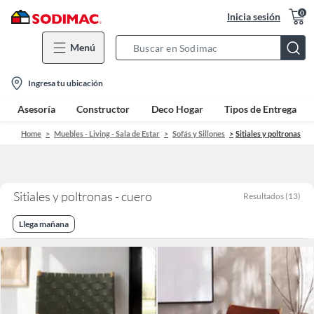
0
Inicia sesión
Menú
Search
Bar
location-
Ingresa tu ubicación
icon
Asesoría
Constructor
Deco Hogar
Tipos de Entrega
Home
Muebles - Living - Sala de Estar
Sofás y Sillones
Sitiales y poltronas
Sitiales y poltronas - cuero
Resultados
(
13
)
Llega mañana