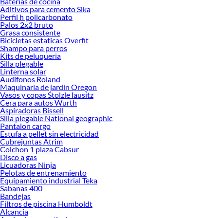
Baterias de cocina
Encuentra todo lo necesario para tus proyectos de renovación y decoración.
Aditivos para cemento Sika
¡Visítanos y haz tus ideas realidad!
Perfil h policarbonato
Palos 2x2 bruto
Grasa consistente
Bicicletas estaticas Overfit
Shampo para perros
Kits de peluqueria
Silla plegable
Linterna solar
Audifonos Roland
Maquinaria de jardin Oregon
Vasos y copas Stolzle lausitz
Cera para autos Wurth
Aspiradoras Bissell
Silla plegable National geographic
Pantalon cargo
Estufa a pellet sin electricidad
Cubrejuntas Atrim
Colchon 1 plaza Cabsur
Disco a gas
Licuadoras Ninja
Pelotas de entrenamiento
Equipamiento industrial Teka
Sabanas 400
Bandejas
Filtros de piscina Humboldt
Alcancia