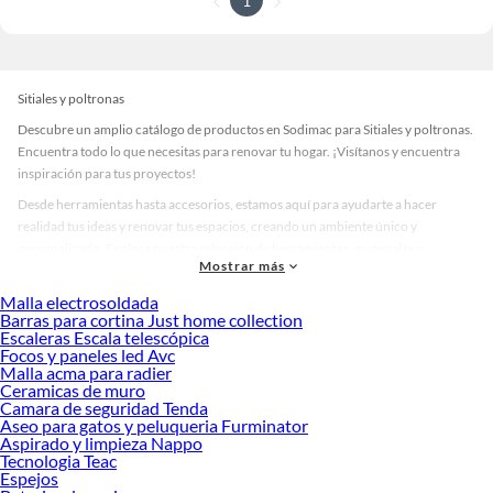
1
Sitiales y poltronas
Descubre un amplio catálogo de productos en Sodimac para Sitiales y poltronas.
Encuentra todo lo que necesitas para renovar tu hogar. ¡Visítanos y encuentra
inspiración para tus proyectos!
Desde herramientas hasta accesorios, estamos aquí para ayudarte a hacer
realidad tus ideas y renovar tus espacios, creando un ambiente único y
personalizado. Explora nuestra selección de herramientas, materiales y
Mostrar más
accesorios de calidad que te ayudarán a crear un espacio más tú.
Malla electrosoldada
Desde remodelaciones hasta proyectos de decoración, estamos aquí para hacer
Barras para cortina Just home collection
tus ideas realidad. ¡Visítanos y encuentra todo lo que tenemos para ofrecerte en
Escaleras Escala telescópica
Sitiales y poltronas!
Focos y paneles led Avc
Malla acma para radier
Explora la variedad de productos de Sitiales y poltronas en Sodimac
Ceramicas de muro
Camara de seguridad Tenda
Herramientas, materiales y accesorios de calidad para tus proyectos y
Aseo para gatos y peluqueria Furminator
renovación de espacios. ¡Visítanos y descubre todo lo que tenemos para
Aspirado y limpieza Nappo
ofrecerte!
Tecnologia Teac
Espejos
Encuentra una amplia variedad de productos de Sitiales y poltronas en Sodimac.