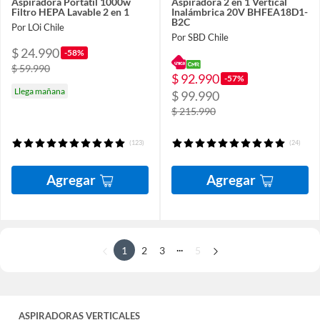
Aspiradora Portatil 1000w
Aspiradora 2 en 1 Vertical
Filtro HEPA Lavable 2 en 1
Inalámbrica 20V BHFEA18D1-
B2C
Por LOi Chile
Por SBD Chile
$ 24.990
-58%
$ 59.990
$ 92.990
-57%
Llega mañana
$ 99.990
$ 215.990
(123)
(24)
Agregar
Agregar
...
1
2
3
5
ASPIRADORAS VERTICALES