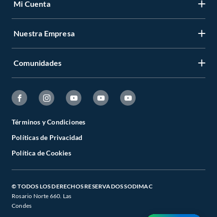
Mi Cuenta
Aspiradoras Robot
Aspiradoras de Tambor
Aspiradora de mano
Nuestra Empresa
Limpiadores a vapor
Aspiradoras Industriales
Aspiradora para Auto
Aspiradora inalámbricas
Comunidades
Marcas destacadas en aspiradoras verticales
Toyotomi
Términos y Condiciones
Políticas de Privacidad
Política de Cookies
© TODOS LOS DERECHOS RESERVADOS SODIMAC
Rosario Norte 660. Las
Condes