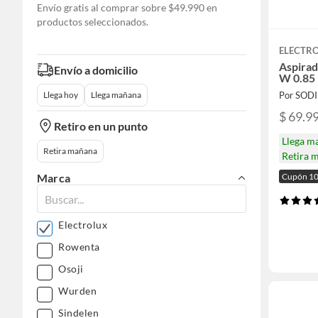
Envío gratis al comprar sobre $49.990 en
productos seleccionados.
ELECTR
Aspirad
Envío a domicilio
W 0.85 
Por SOD
Llega hoy
Llega mañana
$ 69.9
Retiro en un punto
Llega m
Retira mañana
Retira 
Cupón 1
Marca
Electrolux
Rowenta
Osoji
Wurden
Sindelen