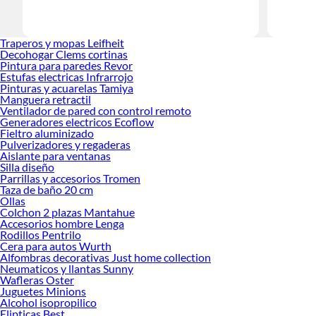
Herramient
Encuentra
Traperos y mopas Leifheit
haz tus id
Decohogar Clems cortinas
Pintura para paredes Revor
Estufas electricas Infrarrojo
Pinturas y acuarelas Tamiya
Manguera retractil
Ventilador de pared con control remoto
Generadores electricos Ecoflow
Fieltro aluminizado
Pulverizadores y regaderas
Aislante para ventanas
Silla diseño
Parrillas y accesorios Tromen
Taza de baño 20 cm
Ollas
Colchon 2 plazas Mantahue
Accesorios hombre Lenga
Rodillos Pentrilo
Cera para autos Wurth
Alfombras decorativas Just home collection
Neumaticos y llantas Sunny
Wafleras Oster
Juguetes Minions
Alcohol isopropilico
Elipticas Best