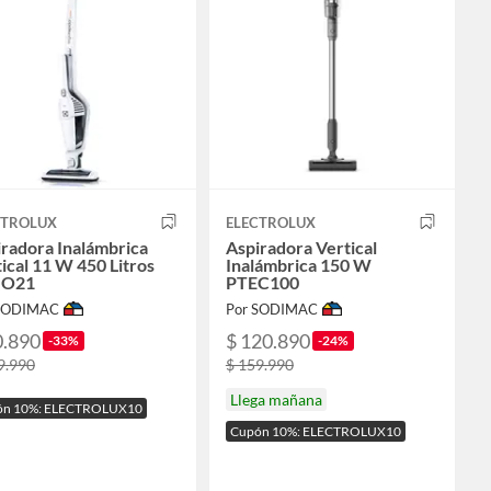
CTROLUX
ELECTROLUX
radora Inalámbrica
Aspiradora Vertical
ical 11 W 450 Litros
Inalámbrica 150 W
GO21
PTEC100
 SODIMAC
Por SODIMAC
0.890
$ 120.890
-33%
-24%
9.990
$ 159.990
Llega mañana
ón 10%: ELECTROLUX10
Cupón 10%: ELECTROLUX10