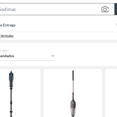
Search
Bar
de Entrega
 Verticales
r por
:
endados