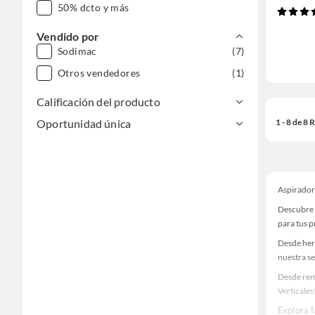
50% dcto y más
Vendido por
Sodimac
(7)
Otros vendedores
(1)
Calificación del producto
1 - 8 de 8
Oportunidad única
Aspirador
Descubre 
para tus 
Desde her
nuestra se
Desde rem
Verticales
Explora 