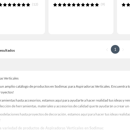
(12)
(9)
1
 Resultados
as Verticales
un amplio catálogo de productos en Sodimac para Aspiradoras Verticales. Encuentra tod
proyectos!
ramientas hasta accesorios, estamos aquí para ayudarte a hacer realidad tus ideas y re
lección de herramientas, materiales y accesorios de calidad que te ayudarán a crear un
odelaciones hasta proyectos de decoración, estamos aquí para hacer tus ideas realidad
!
la variedad de productos de Aspiradoras Verticales en Sodimac