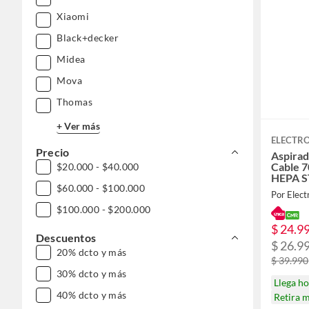
Xiaomi
Black+decker
Midea
Mova
Thomas
+ Ver más
ELECTR
Precio
Aspirad
Cable 7
$20.000 - $40.000
HEPA 
$60.000 - $100.000
Por Elect
$100.000 - $200.000
$ 24.9
Descuentos
$ 26.9
20% dcto y más
$ 39.990
30% dcto y más
Llega h
40% dcto y más
Retira 