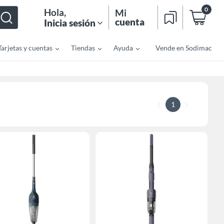
0
Hola
,
Mi
cuenta
Inicia sesión
Tarjetas y cuentas
Tiendas
Ayuda
Vende en Sodimac
1