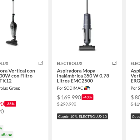
OLUX
ELECTROLUX
ELE
ora Vertical con
Aspiradora Mopa
Aspi
00W con Filtro
Inalámbrica 350 W 0.78
Vert
STK12
Litros EMC2500
ER
rolux Group
Por SODIMAC
Por
$ 169.990
$ 8
-43%
90
-38%
$ 299.990
$ 11
90
Cupón 10%: ELECTROLUX10
Cup
oy
mañana