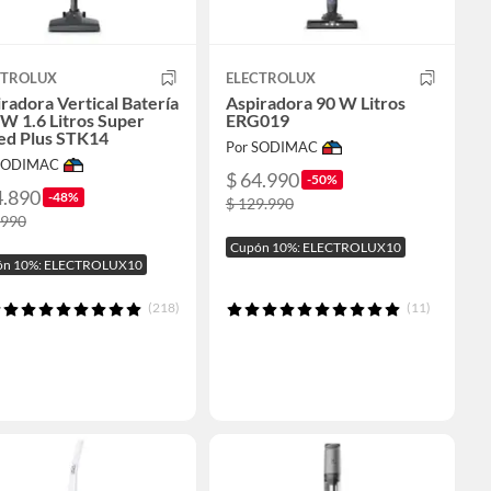
CTROLUX
ELECTROLUX
radora Vertical Batería
Aspiradora 90 W Litros
W 1.6 Litros Super
ERG019
ed Plus STK14
Por SODIMAC
 SODIMAC
$ 64.990
-50%
4.890
-48%
$ 129.990
.990
Cupón 10%: ELECTROLUX10
ón 10%: ELECTROLUX10
(218)
(11)