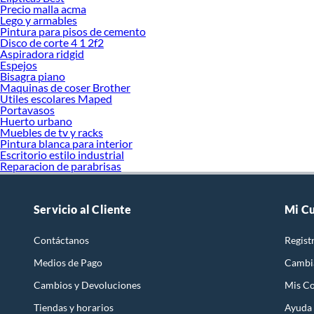
Precio malla acma
Lego y armables
Pintura para pisos de cemento
Disco de corte 4 1 2f2
Aspiradora ridgid
Espejos
Bisagra piano
Maquinas de coser Brother
Utiles escolares Maped
Portavasos
Huerto urbano
Muebles de tv y racks
Pintura blanca para interior
Escritorio estilo industrial
Reparacion de parabrisas
Servicio al Cliente
Mi C
Contáctanos
Regist
Medios de Pago
Cambi
Cambios y Devoluciones
Mis C
Tiendas y horarios
Ayuda