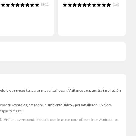
(302)
(16)
o lo que necesitas para renovar tu hogar. ¡Visítanos y encuentra inspiración
novar tus espacios, creando un ambiente único y personalizado. Explora
 espacio más tú.
. ¡Visítanos y encuentra todo lo que tenemos para ofrecerte en Aspiradoras