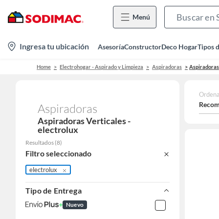
Menú
location-
Ingresa tu ubicación
Asesoría
Constructor
Deco Hogar
Tipos 
icon
Home
Electrohogar - Aspirado y Limpieza
Aspiradoras
Aspiradoras
Ordena
Recom
Aspiradoras
Aspiradoras Verticales -
electrolux
Resultados
(
8
)
Filtro seleccionado
electrolux
Tipo de Entrega
Nuevo