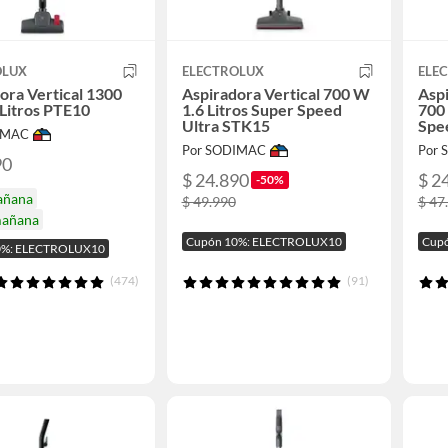
OLUX
ELECTROLUX
ELE
ora Vertical 1300
Aspiradora Vertical 700 W
Aspi
Litros PTE10
1.6 Litros Super Speed
700 
Ultra STK15
Spe
IMAC
Por SODIMAC
Por
90
$ 24.890
$ 2
-50%
añana
$ 49.990
$ 47
mañana
Cupón 10%: ELECTROLUX10
Cup
0%: ELECTROLUX10
(474)
(91)