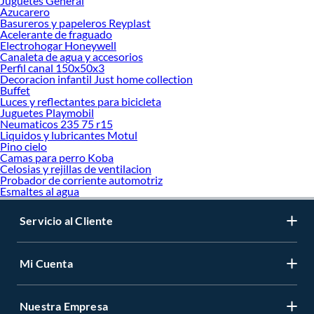
Juguetes General
Azucarero
Basureros y papeleros Reyplast
Acelerante de fraguado
Electrohogar Honeywell
Canaleta de agua y accesorios
Perfil canal 150x50x3
Decoracion infantil Just home collection
Buffet
Luces y reflectantes para bicicleta
Juguetes Playmobil
Neumaticos 235 75 r15
Liquidos y lubricantes Motul
Pino cielo
Camas para perro Koba
Celosias y rejillas de ventilacion
Probador de corriente automotriz
Esmaltes al agua
Servicio al Cliente
Mi Cuenta
Nuestra Empresa