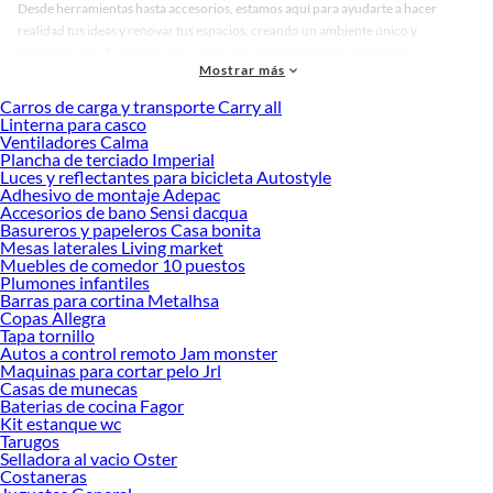
Desde herramientas hasta accesorios, estamos aquí para ayudarte a hacer
realidad tus ideas y renovar tus espacios, creando un ambiente único y
personalizado. Explora nuestra selección de herramientas, materiales y
Mostrar más
accesorios de calidad que te ayudarán a crear un espacio más tú.
Carros de carga y transporte Carry all
Desde remodelaciones hasta proyectos de decoración, estamos aquí para hacer
Linterna para casco
tus ideas realidad. ¡Visítanos y encuentra todo lo que tenemos para ofrecerte en
Ventiladores Calma
Pintura para paredes!
Plancha de terciado Imperial
Luces y reflectantes para bicicleta Autostyle
Explora la variedad de productos de Pintura para paredes en Sodimac
Adhesivo de montaje Adepac
Accesorios de bano Sensi dacqua
Herramientas, materiales y accesorios de calidad para tus proyectos y
Basureros y papeleros Casa bonita
renovación de espacios. ¡Visítanos y descubre todo lo que tenemos para
Mesas laterales Living market
ofrecerte!
Muebles de comedor 10 puestos
Plumones infantiles
Encuentra una amplia variedad de productos de Pintura para paredes en
Barras para cortina Metalhsa
Sodimac. Encuentra todo lo necesario para tus proyectos de renovación y
Copas Allegra
decoración. ¡Visítanos y haz tus ideas realidad!
Tapa tornillo
Autos a control remoto Jam monster
Maquinas para cortar pelo Jrl
Casas de munecas
Baterias de cocina Fagor
Kit estanque wc
Tarugos
Selladora al vacio Oster
Costaneras