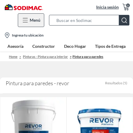
0
Inicia sesión
Menú
Search
Bar
location-
Ingresa tu ubicación
icon
Asesoría
Constructor
Deco Hogar
Tipos de Entrega
Home
Pinturas - Pintura para interior
Pintura para paredes
Pintura para paredes - revor
Resultados
(
5
)