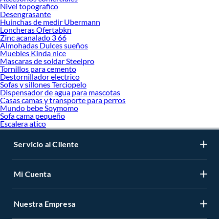
Nivel topografico
Desengrasante
Huinchas de medir Ubermann
Loncheras Ofertabkn
Zinc acanalado 3 66
Almohadas Dulces sueños
Muebles Kinda nice
Mascaras de soldar Steelpro
Tornillos para cemento
Destornillador electrico
Sofas y sillones Terciopelo
Dispensador de agua para mascotas
Casas camas y transporte para perros
Mundo bebe Soymomo
Sofa cama pequeño
Escalera atico
Servicio al Cliente
Mi Cuenta
Nuestra Empresa