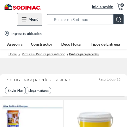
0
Inicia sesión
Menú
Search
Bar
location-
Ingresa tu ubicación
icon
Asesoría
Constructor
Deco Hogar
Tipos de Entrega
Home
Pinturas - Pintura para interior
Pintura para paredes
Pintura para paredes - tajamar
Resultados
(
23
)
Envio Plus
Llega mañana