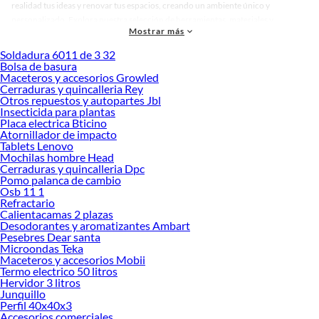
realidad tus ideas y renovar tus espacios, creando un ambiente único y
personalizado. Explora nuestra selección de herramientas, materiales y
Mostrar más
accesorios de calidad que te ayudarán a crear un espacio más tú.
Soldadura 6011 de 3 32
Desde remodelaciones hasta proyectos de decoración, estamos aquí para hacer
Bolsa de basura
tus ideas realidad. ¡Visítanos y encuentra todo lo que tenemos para ofrecerte en
Maceteros y accesorios Growled
Pintura para paredes!
Cerraduras y quincalleria Rey
Otros repuestos y autopartes Jbl
Explora la variedad de productos de Pintura para paredes en Sodimac
Insecticida para plantas
Placa electrica Bticino
Herramientas, materiales y accesorios de calidad para tus proyectos y
Atornillador de impacto
renovación de espacios. ¡Visítanos y descubre todo lo que tenemos para
Tablets Lenovo
ofrecerte!
Mochilas hombre Head
Cerraduras y quincalleria Dpc
Encuentra una amplia variedad de productos de Pintura para paredes en
Pomo palanca de cambio
Sodimac. Encuentra todo lo necesario para tus proyectos de renovación y
Osb 11 1
decoración. ¡Visítanos y haz tus ideas realidad!
Refractario
Calientacamas 2 plazas
Desodorantes y aromatizantes Ambart
Pesebres Dear santa
Microondas Teka
Maceteros y accesorios Mobii
Termo electrico 50 litros
Hervidor 3 litros
Junquillo
Perfil 40x40x3
Accesorios comerciales