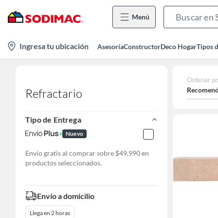
Menú
location-
Ingresa tu ubicación
Asesoría
Constructor
Deco Hogar
Tipos 
icon
Ordenar po
Recomend
Refractario
Tipo de Entrega
Nuevo
Envío gratis al comprar sobre $49.990 en
productos seleccionados.
Envío a domicilio
Llega en 2 horas