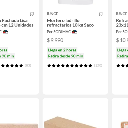
IUNGE
IUNGE
o Fachada Lisa
Mortero ladrillo
Refra
 cm 12 Unidades
refractarios 10 kg Saco
23x11
C
Por SODIMAC
Por S
$ 9.990
$ 10.
oras
Llega en
2 horas
Llega
e 90 min
Retira desde 90 min
Retir
(83)
(150)