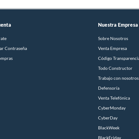
uenta
Nuestra Empresa
rate
Sobre Nosotros
ar Contraseña
Venta Empresa
ompras
Código Transparenci
Todo Constructor
Trabajo con nosotros
Defensoría
Venta Telefónica
CyberMonday
CyberDay
BlackWeek
BlackFriday