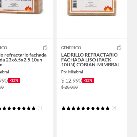
ICO
GENERICO
lo refractario fachada
LADRILLO REFRACTARIO
ada 23x6.5x2.5 10un
FACHADA LISO (PACK
n
10UN) COBIAN-MIMBRAL
mbral
Por Mimbral
990
$ 12.990
-35%
-35%
00
$ 20.000
(1)
(2)