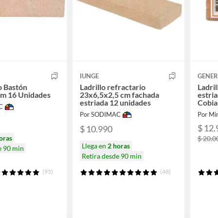
IUNGE
GENER
o Bastón
Ladrillo refractario
Ladril
cm 16 Unidades
23x6,5x2,5 cm fachada
estri
estriada 12 unidades
Cobia
C
Por SODIMAC
Por Mi
$ 12.
$ 10.990
oras
$ 20.0
Llega en
2 horas
e 90 min
Retira desde 90 min
(95)
(48)