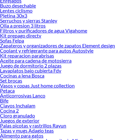
Enrejados
Buzo desechable
Lentes ciclismo
Pletina 30x3
Serruchos y sierras Stanley
Olla a presion 3 litros
Filtros y purificadores de agua Vigahome
Kit prepago directv
Sofas Felpa
Zapateros y organizadores de zapatos Element design
Coolant y refrigerante para autos Autostyle
Kit reparacion parabrisas
Aceite para cadena de motosierra
Juego de dormitorio 2 plazas
Lavaplatos bajo cubierta Fdv
Cocinas a lena Bosca
Set brocas
Vasos y copas Just home collection
Petaca
Anticorrosivas Lanco
Bife
Clavos Inchalam
Cocina 2
Cloro granulado
Juegos de exterior
Palas picotas y rastrillos Rayun
Tazas y mugs Adagio teas
Alimento para gatos