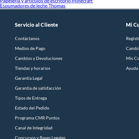
Papeleria y articulos de escritorio Minecraft
Espumadores de leche Thomas
Servicio al Cliente
Mi C
Contáctanos
Regist
Medios de Pago
Cambi
Cambios y Devoluciones
Mis C
Tiendas y horarios
Ayuda
Garantía Legal
Garantía de satisfacción
Tipos de Entrega
Estado del Pedido
Programa CMR Puntos
Canal de Integridad
Concursos y Bases Legales