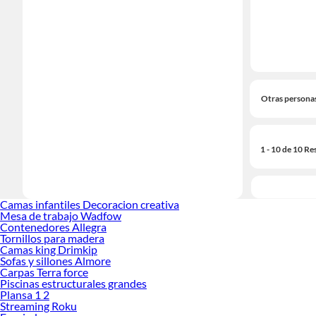
Otras persona
1 - 10 de 10 Re
Camas infantiles Decoracion creativa
Mesa de trabajo Wadfow
Contenedores Allegra
Tornillos para madera
Camas king Drimkip
Sofas y sillones Almore
Carpas Terra force
Piscinas estructurales grandes
Plansa 1 2
Streaming Roku