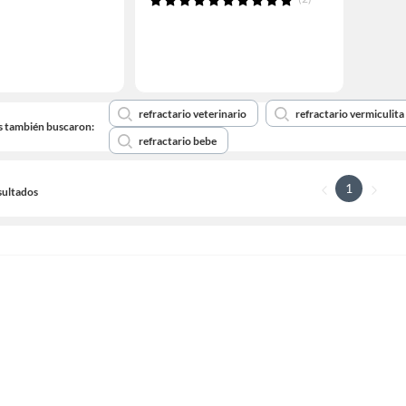
refractario veterinario
refractario vermiculita
s también buscaron:
refractario bebe
1
sultados