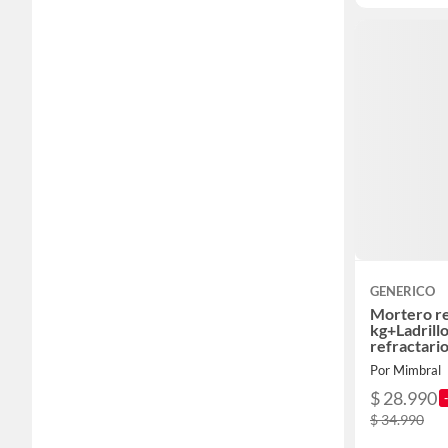
GENERICO
Mortero re
kg+Ladrill
refractari
Por Mimbral
$ 28.990
$ 34.990