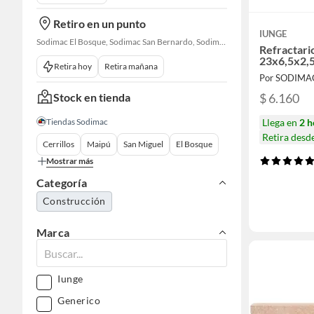
Retiro en un punto
IUNGE
Sodimac El Bosque, Sodimac San Bernardo, Sodimac Talagante
Refractari
23x6,5x2,5
Retira hoy
Retira mañana
Por SODIMA
Stock en tienda
$ 6.160
Tiendas Sodimac
Llega en
2 h
Retira desd
Cerrillos
Maipú
San Miguel
El Bosque
Mostrar más
Categoría
Construcción
Marca
Iunge
Generico