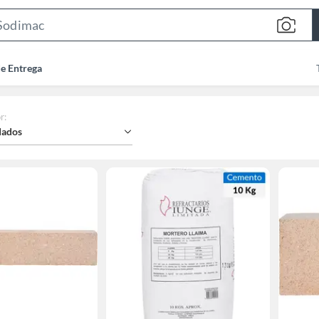
Search
Bar
de Entrega
r
:
ados