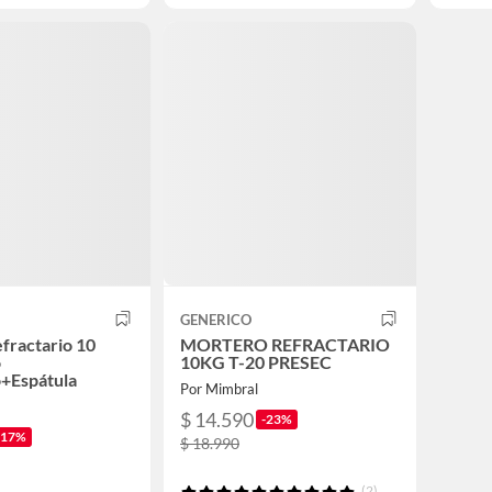
GENERICO
fractario 10
MORTERO REFRACTARIO
o
10KG T-20 PRESEC
o+Espátula
Por Mimbral
$ 14.590
-23%
-17%
$ 18.990
(2)