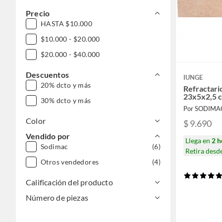
Precio
HASTA $10.000
$10.000 - $20.000
$20.000 - $40.000
Descuentos
IUNGE
20% dcto y más
Refractari
23x5x2,5 
30% dcto y más
Por SODIMA
Color
$ 9.690
Vendido por
Llega en
2 h
Sodimac
(6)
Retira desd
Otros vendedores
(4)
Calificación del producto
Número de piezas