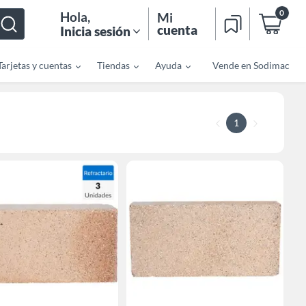
0
Hola
,
Mi
cuenta
Inicia sesión
Tarjetas y cuentas
Tiendas
Ayuda
Vende en Sodimac
1