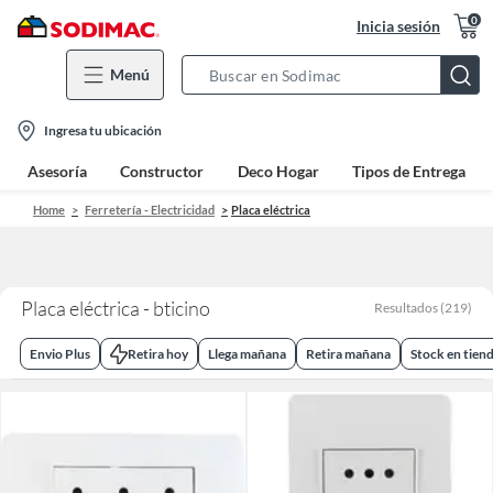
0
Inicia sesión
Menú
Search
Bar
location-
Ingresa tu ubicación
icon
Asesoría
Constructor
Deco Hogar
Tipos de Entrega
Home
Ferretería - Electricidad
Placa eléctrica
Placa eléctrica - bticino
Resultados
(
219
)
Envio Plus
Retira hoy
Llega mañana
Retira mañana
Stock en tien