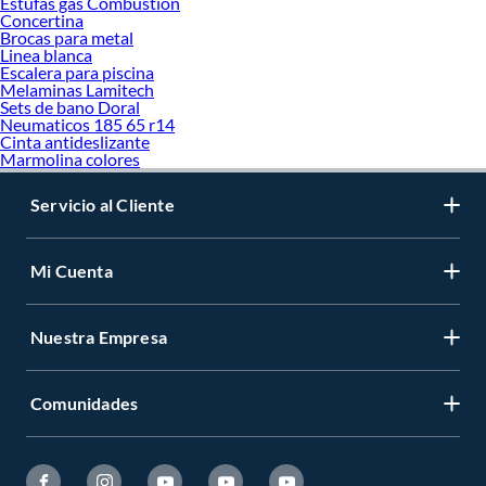
Estufas gas Combustión
Concertina
Brocas para metal
Linea blanca
Escalera para piscina
Melaminas Lamitech
Sets de bano Doral
Neumaticos 185 65 r14
Cinta antideslizante
Marmolina colores
Servicio al Cliente
Mi Cuenta
Nuestra Empresa
Comunidades