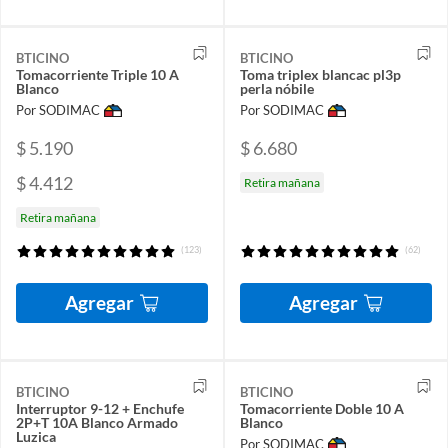
BTICINO
BTICINO
Tomacorriente Triple 10 A
Toma triplex blancac pl3p
Blanco
perla nóbile
Por SODIMAC
Por SODIMAC
$ 5.190
$ 6.680
$ 4.412
Retira mañana
Retira mañana
(123)
(62)
Agregar
Agregar
BTICINO
BTICINO
Interruptor 9-12 + Enchufe
Tomacorriente Doble 10 A
2P+T 10A Blanco Armado
Blanco
Luzica
Por SODIMAC