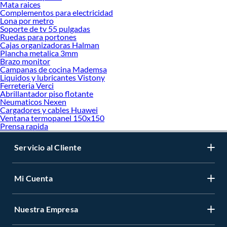
Mata raices
Complementos para electricidad
Lona por metro
Soporte de tv 55 pulgadas
Ruedas para portones
Cajas organizadoras Halman
Plancha metalica 3mm
Brazo monitor
Campanas de cocina Mademsa
Liquidos y lubricantes Vistony
Ferreteria Verci
Abrillantador piso flotante
Neumaticos Nexen
Cargadores y cables Huawei
Ventana termopanel 150x150
Prensa rapida
Servicio al Cliente
Mi Cuenta
Nuestra Empresa