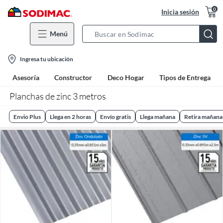
0
Inicia sesión
Menú
Search
Bar
location-
Ingresa tu ubicación
icon
Asesoría
Constructor
Deco Hogar
Tipos de Entrega
Planchas de zinc 3 metros
Envio Plus
Llega en 2 horas
Envío gratis
Llega mañana
Retira mañana