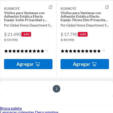
KUANGYE
KUANGYE
Vinilos para Ventanas con
Vinilos para Ventanas con
Adhesión Estática Efecto
Adhesión Estática Efecto
Espejo 1x6m Privacidad y
Espejo 70cmx10m Privacidad
Protección UV
y Protección UV
Por Global Home Department Store
Por Global Home Department Store
$ 21.490
$ 17.790
-64%
-64%
$ 59.990
$ 49.990
(2)
(9)
Agregar
Agregar
1
Broca paleta
Lamparas colgantes Deco mimbre