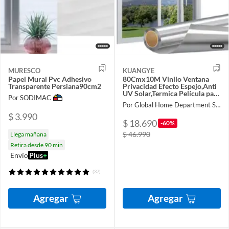
MURESCO
KUANGYE
Papel Mural Pvc Adhesivo
80Cmx10M Vinilo Ventana
Transparente Persiana90cm2
Privacidad Efecto Espejo,Anti
UV Solar,Termica Película para
Por SODIMAC
Ventanas
Por Global Home Department Store
$ 3.990
$ 18.690
-60%
$ 46.990
Llega mañana
Retira desde 90 min
Envío
Plus
+
(37)
Agregar
Agregar