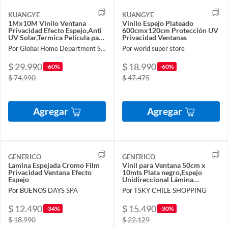
KUANGYE
KUANGYE
1Mx10M Vinilo Ventana
Vinilo Espejo Plateado
Privacidad Efecto Espejo,Anti
600cmx120cm Protección UV
UV Solar,Termica Película para
Privacidad Ventanas
Ventanas
Por Global Home Department Store
Por world super store
$ 29.990
$ 18.990
-60%
-60%
$ 74.990
$ 47.475
Agregar
Agregar
GENERICO
GENERICO
Lamina Espejada Cromo Film
Vinil para Ventana 50cm x
Privacidad Ventana Efecto
10mts Plata negro,Espejo
Espejo
Unidireccional Lámina
Protector Solar Privacidad
Por BUENOS DAYS SPA
Por TSKY CHILE SHOPPING
$ 12.490
$ 15.490
-34%
-30%
$ 18.990
$ 22.129