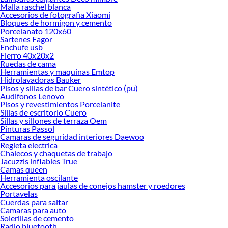
Malla raschel blanca
Accesorios de fotografia Xiaomi
Bloques de hormigon y cemento
Porcelanato 120x60
Sartenes Fagor
Enchufe usb
Fierro 40x20x2
Ruedas de cama
Herramientas y maquinas Emtop
Hidrolavadoras Bauker
Pisos y sillas de bar Cuero sintético (pu)
Audifonos Lenovo
Pisos y revestimientos Porcelanite
Sillas de escritorio Cuero
Sillas y sillones de terraza Oem
Pinturas Passol
Camaras de seguridad interiores Daewoo
Regleta electrica
Chalecos y chaquetas de trabajo
Jacuzzis inflables True
Camas queen
Herramienta oscilante
Accesorios para jaulas de conejos hamster y roedores
Portavelas
Cuerdas para saltar
Camaras para auto
Solerillas de cemento
Radio bluetooth