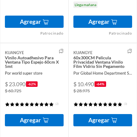
Llega mañana
Agregar
Agregar
Patrocinado
Patrocinado
KUANGYE
KUANGYE
Vinilo Autoadhesivo Para
60x300CM Pelicula
Ventana Tipo Espejo 60cm X
Privacidad Ventana Vinilo
5mt
Film Vidrio Sin Pegamento
Por world super store
Por Global Home Department Store
$ 23.090
$ 10.490
-62%
-64%
$ 60.725
$ 28.975
(2)
(3)
Agregar
Agregar