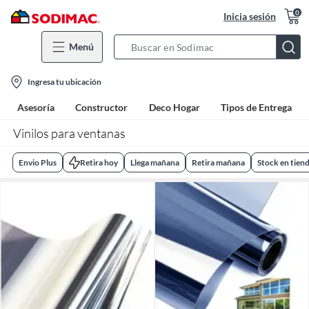
0
Inicia sesión
Menú
Search
Bar
location-
Ingresa tu ubicación
icon
Asesoría
Constructor
Deco Hogar
Tipos de Entrega
Vinilos para ventanas
Envio Plus
Retira hoy
Llega mañana
Retira mañana
Stock en tien