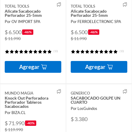
TOTAL TOOLS
TOTAL TOOLS
Alicate Sacabocado
Alicate Sacabocado
Perforador 25-5mm
Perforador 25-5mm
Por OV IMPORT SPA
Por FERROELECTRONIC SPA
$ 6.500
$ 6.500
-46%
-46%
$ 11.990
$ 11.990
(10)
(10)
Agregar
Agregar
MUNDO MAGIA
GENERICO
Knock Out Perforadora
SACABOCADO GOLPE UN
Perforador Tableros
CUARTO
Sacabocados
Por LosGuindos
Por BIZA.CL
$ 3.380
$ 71.990
-40%
$ 119.990