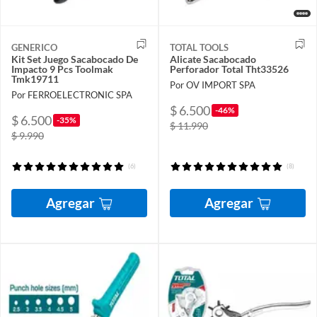
GENERICO
TOTAL TOOLS
Kit Set Juego Sacabocado De
Alicate Sacabocado
Impacto 9 Pcs Toolmak
Perforador Total Tht33526
Tmk19711
Por OV IMPORT SPA
Por FERROELECTRONIC SPA
$ 6.500
-46%
$ 6.500
-35%
$ 11.990
$ 9.990
(6)
(8)
Agregar
Agregar