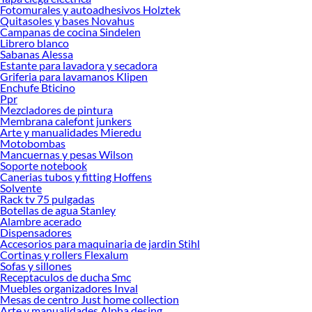
Fotomurales y autoadhesivos Holztek
Quitasoles y bases Novahus
Campanas de cocina Sindelen
Librero blanco
Sabanas Alessa
Estante para lavadora y secadora
Griferia para lavamanos Klipen
Enchufe Bticino
Ppr
Mezcladores de pintura
Membrana calefont junkers
Arte y manualidades Mieredu
Motobombas
Mancuernas y pesas Wilson
Soporte notebook
Canerias tubos y fitting Hoffens
Solvente
Rack tv 75 pulgadas
Botellas de agua Stanley
Alambre acerado
Dispensadores
Accesorios para maquinaria de jardin Stihl
Cortinas y rollers Flexalum
Sofas y sillones
Receptaculos de ducha Smc
Muebles organizadores Inval
Mesas de centro Just home collection
Arte y manualidades Alpha desing