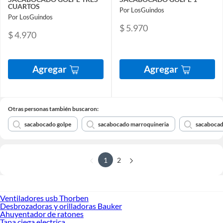
CUARTOS
Por LosGuindos
Por LosGuindos
$ 5.970
$ 4.970
Agregar
Agregar
Otras personas también buscaron:
sacabocado golpe
sacabocado marroquineria
sacabocad
1
2
Ventiladores usb Thorben
Desbrozadoras y orilladoras Bauker
Ahuyentador de ratones
Tapa ciega electrica