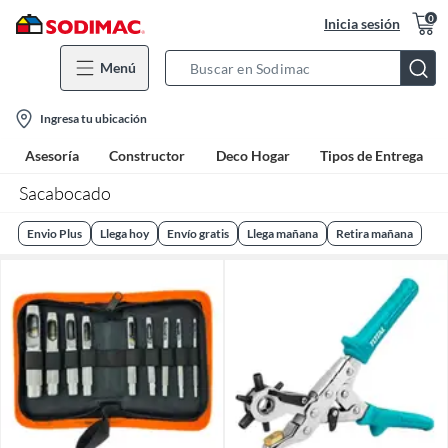
0
Inicia sesión
Menú
Search
Bar
location-
Ingresa tu ubicación
icon
Asesoría
Constructor
Deco Hogar
Tipos de Entrega
Sacabocado
Envio Plus
Llega hoy
Envío gratis
Llega mañana
Retira mañana