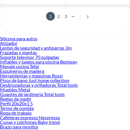
...
1
2
3
9
Silicona para autos
Atizador
Lentes de seguridad y antiparras 3m
Frazadas y mantas
Soporte televisor 70 pulgadas
Inflables y juegos para piscina Bestway
Menaje cocina Tefal
Esquineros de madera
Herramientas y maquinas Rossi
Pisos de bano Just home collection
Desbrozadoras y orilladoras Total tools
Muebles Metal
Guantes de jardineria Total tools
Reglas de medir
Perfil 20x20x1 5
Termo de comida
Ropa de trabajo
Cafeteras espresso Nespresso
Cunas y colchones Baby trend
Brazo para monitor