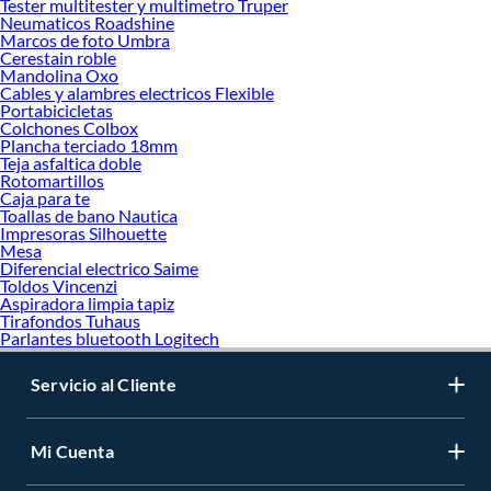
Tester multitester y multimetro Truper
Neumaticos Roadshine
Marcos de foto Umbra
Cerestain roble
Mandolina Oxo
Cables y alambres electricos Flexible
Portabicicletas
Colchones Colbox
Plancha terciado 18mm
Teja asfaltica doble
Rotomartillos
Caja para te
Toallas de bano Nautica
Impresoras Silhouette
Mesa
Diferencial electrico Saime
Toldos Vincenzi
Aspiradora limpia tapiz
Tirafondos Tuhaus
Parlantes bluetooth Logitech
Servicio al Cliente
Mi Cuenta