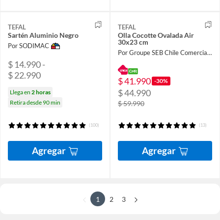
TEFAL
TEFAL
Sartén Aluminio Negro
Olla Cocotte Ovalada Air
30x23 cm
Por SODIMAC
Por Groupe SEB Chile Comercial Limitada
$ 14.990 -
$ 22.990
$ 41.990
-30%
$ 44.990
Llega en
2 horas
Retira desde 90 min
$ 59.990
(100)
(13)
Agregar
Agregar
1
2
3