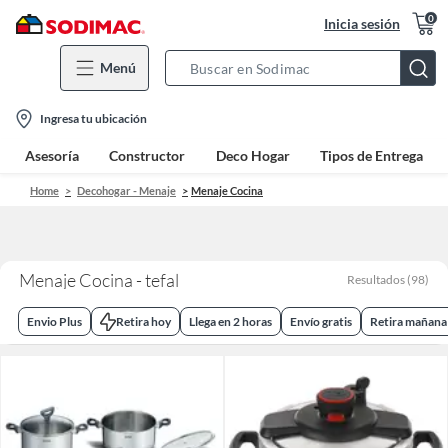
0
Inicia sesión
Menú
Search
Bar
location-
Ingresa tu ubicación
icon
Asesoría
Constructor
Deco Hogar
Tipos de Entrega
Home
Decohogar - Menaje
Menaje Cocina
Menaje Cocina - tefal
Resultados
(
98
)
Envio Plus
Retira hoy
Llega en 2 horas
Envío gratis
Retira mañana