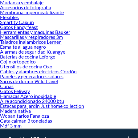
Mudanza y embalaje
Accesorios de fotografia
Membrana impermeabilizante
Flexibles
Smart tv Caixun
Gatos Fancy feast
Herramientas y maquinas Bauker
Mascarillas y respiradores 3m
Taladros inalambricos Lernen
Esmalte al agua negro
Alarmas de seguridad Kuangye
Baterias de cocina Leforge
Cojin ortopedico
Utensilios de cocina Oxo
Cables y alambres electricos Cordón
Paneles y generadores solares
Sacos de dormir Wild travel
Cunas
Gatos Feliway
Hamacas Acero inoxidable
Aire acondicionado 24000 btu
Estacas para jardin Just home collection
Madera nativa
Wc sanitarios Fanaloza
Gata caiman 3 toneladas
Mdf 3 mm