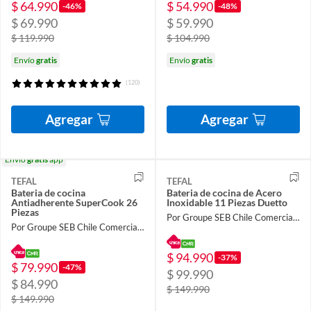
$ 64.990
$ 54.990
-46%
-48%
$ 69.990
$ 59.990
$ 119.990
$ 104.990
Envío
gratis
Envío
gratis
(120)
Agregar
Agregar
Envío
gratis
app
TEFAL
TEFAL
Bateria de cocina
Bateria de cocina de Acero
Antiadherente SuperCook 26
Inoxidable 11 Piezas Duetto
Piezas
Por Groupe SEB Chile Comercial Limitada
Por Groupe SEB Chile Comercial Limitada
$ 94.990
-37%
$ 79.990
-47%
$ 99.990
$ 84.990
$ 149.990
$ 149.990