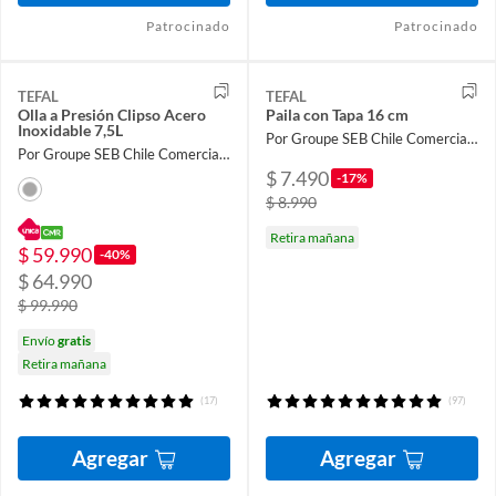
Patrocinado
Patrocinado
TEFAL
TEFAL
Olla a Presión Clipso Acero
Paila con Tapa 16 cm
Inoxidable 7,5L
Por Groupe SEB Chile Comercial Limitada
Por Groupe SEB Chile Comercial Limitada
$ 7.490
-17%
$ 8.990
Retira mañana
$ 59.990
-40%
$ 64.990
$ 99.990
Envío
gratis
Retira mañana
(17)
(97)
Agregar
Agregar