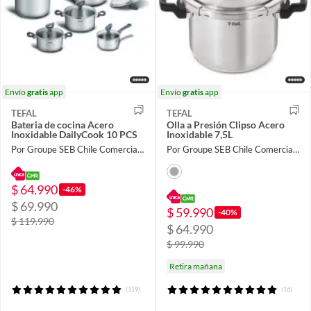
Envío
gratis
app
Envío
gratis
app
TEFAL
TEFAL
Bateria de cocina Acero
Olla a Presión Clipso Acero
Inoxidable DailyCook 10 PCS
Inoxidable 7,5L
Por Groupe SEB Chile Comercial Limitada
Por Groupe SEB Chile Comercial Limitada
$ 64.990
-46%
$ 69.990
$ 59.990
-40%
$ 119.990
$ 64.990
$ 99.990
Retira mañana
(119)
(16)