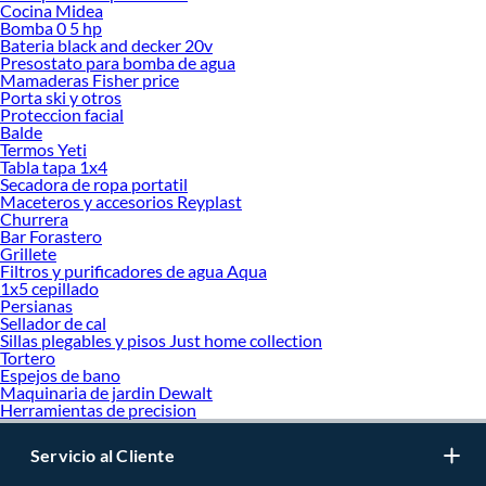
Cocina Midea
Bomba 0 5 hp
Bateria black and decker 20v
Presostato para bomba de agua
Mamaderas Fisher price
Porta ski y otros
Proteccion facial
Balde
Termos Yeti
Tabla tapa 1x4
Secadora de ropa portatil
Maceteros y accesorios Reyplast
Churrera
Bar Forastero
Grillete
Filtros y purificadores de agua Aqua
1x5 cepillado
Persianas
Sellador de cal
Sillas plegables y pisos Just home collection
Tortero
Espejos de bano
Maquinaria de jardin Dewalt
Herramientas de precision
Servicio al Cliente