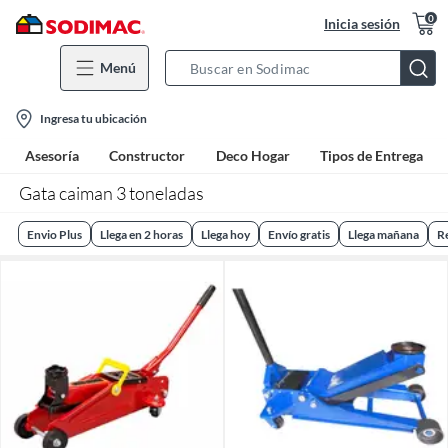
0
Inicia sesión
Menú
Search
Bar
location-
Ingresa tu ubicación
icon
Asesoría
Constructor
Deco Hogar
Tipos de Entrega
Gata caiman 3 toneladas
Envio Plus
Llega en 2 horas
Llega hoy
Envío gratis
Llega mañana
R