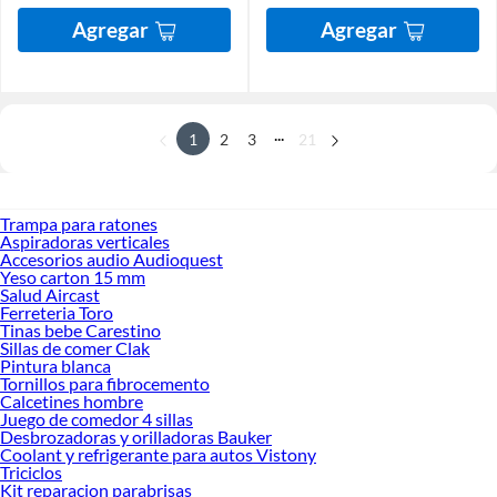
Agregar
Agregar
...
1
2
3
21
Trampa para ratones
Aspiradoras verticales
Accesorios audio Audioquest
Yeso carton 15 mm
Salud Aircast
Ferreteria Toro
Tinas bebe Carestino
Sillas de comer Clak
Pintura blanca
Tornillos para fibrocemento
Calcetines hombre
Juego de comedor 4 sillas
Desbrozadoras y orilladoras Bauker
Coolant y refrigerante para autos Vistony
Triciclos
Kit reparacion parabrisas