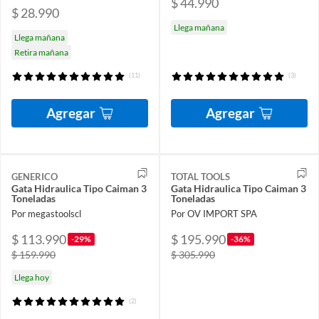
$ 44.990
$ 28.990
Llega mañana
Llega mañana
Retira mañana
(11)
(3)
Agregar
Agregar
GENERICO
TOTAL TOOLS
Gata Hidraulica Tipo Caiman 3
Gata Hidraulica Tipo Caiman 3
Toneladas
Toneladas
Por megastoolscl
Por OV IMPORT SPA
$ 113.990
$ 195.990
-29%
-36%
$ 159.990
$ 305.990
Llega hoy
(2)