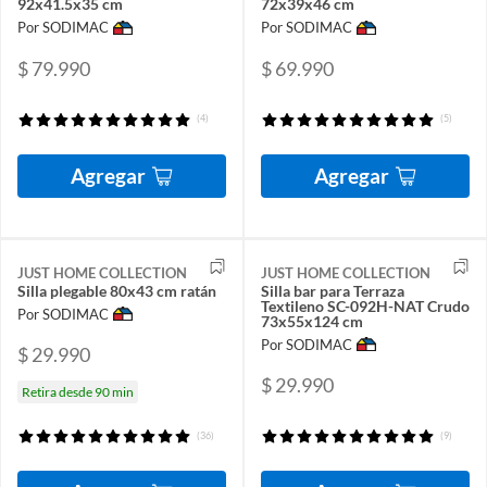
92x41.5x35 cm
72x39x46 cm
Por SODIMAC
Por SODIMAC
$ 79.990
$ 69.990
(4)
(5)
Agregar
Agregar
JUST HOME COLLECTION
JUST HOME COLLECTION
Silla plegable 80x43 cm ratán
Silla bar para Terraza
Textileno SC-092H-NAT Crudo
Por SODIMAC
73x55x124 cm
Por SODIMAC
$ 29.990
$ 29.990
Retira desde 90 min
(36)
(9)