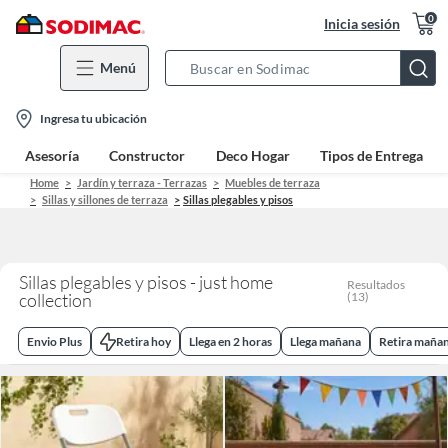
0
Inicia sesión
Menú
Search
Bar
location-
Ingresa tu ubicación
icon
Asesoría
Constructor
Deco Hogar
Tipos de Entrega
Home
Jardín y terraza - Terrazas
Muebles de terraza
Sillas y sillones de terraza
Sillas plegables y pisos
Sillas plegables y pisos - just home
Resultados
collection
(
13
)
Envio Plus
Retira hoy
Llega en 2 horas
Llega mañana
Retira maña