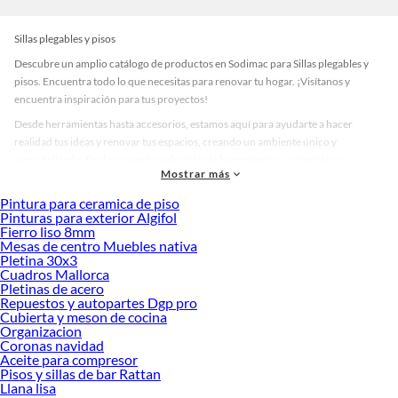
Sillas plegables y pisos
Descubre un amplio catálogo de productos en Sodimac para Sillas plegables y
pisos. Encuentra todo lo que necesitas para renovar tu hogar. ¡Visítanos y
encuentra inspiración para tus proyectos!
Desde herramientas hasta accesorios, estamos aquí para ayudarte a hacer
realidad tus ideas y renovar tus espacios, creando un ambiente único y
personalizado. Explora nuestra selección de herramientas, materiales y
Mostrar más
accesorios de calidad que te ayudarán a crear un espacio más tú.
Pintura para ceramica de piso
Desde remodelaciones hasta proyectos de decoración, estamos aquí para hacer
Pinturas para exterior Algifol
tus ideas realidad. ¡Visítanos y encuentra todo lo que tenemos para ofrecerte en
Fierro liso 8mm
Sillas plegables y pisos!
Mesas de centro Muebles nativa
Pletina 30x3
Explora la variedad de productos de Sillas plegables y pisos en Sodimac
Cuadros Mallorca
Pletinas de acero
Herramientas, materiales y accesorios de calidad para tus proyectos y
Repuestos y autopartes Dgp pro
renovación de espacios. ¡Visítanos y descubre todo lo que tenemos para
Cubierta y meson de cocina
ofrecerte!
Organizacion
Coronas navidad
Encuentra una amplia variedad de productos de Sillas plegables y pisos en
Aceite para compresor
Sodimac. Encuentra todo lo necesario para tus proyectos de renovación y
Pisos y sillas de bar Rattan
decoración. ¡Visítanos y haz tus ideas realidad!
Llana lisa