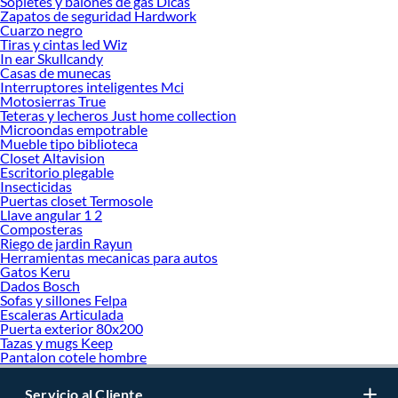
Sopletes y balones de gas Dicas
Zapatos de seguridad Hardwork
Cuarzo negro
Tiras y cintas led Wiz
In ear Skullcandy
Casas de munecas
Interruptores inteligentes Mci
Motosierras True
Teteras y lecheros Just home collection
Microondas empotrable
Mueble tipo biblioteca
Closet Altavision
Escritorio plegable
Insecticidas
Puertas closet Termosole
Llave angular 1 2
Composteras
Riego de jardin Rayun
Herramientas mecanicas para autos
Gatos Keru
Dados Bosch
Sofas y sillones Felpa
Escaleras Articulada
Puerta exterior 80x200
Tazas y mugs Keep
Pantalon cotele hombre
Servicio al Cliente