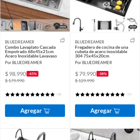
BLUEDREAMER
BLUEDREAMER
Combo Lavaplato Cascada
Fregadero de cocina de una
Empotrado 68x45x21cm
cubeta de acero inoxidable
Acero Inoxidable Lavavaso
304 75x45x20cm
Por BLUEDREAMER
Por BLUEDREAMER
$ 98.990
$ 79.990
-45%
-38%
$ 179.990
$ 129.990
(38)
(15)
Agregar
Agregar