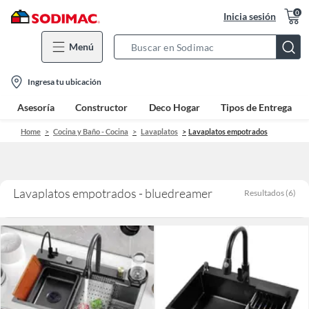
0
Inicia sesión
Menú
Search
Bar
location-
Ingresa tu ubicación
icon
Asesoría
Constructor
Deco Hogar
Tipos de Entrega
Home
Cocina y Baño - Cocina
Lavaplatos
Lavaplatos empotrados
Lavaplatos empotrados - bluedreamer
Resultados
(
6
)