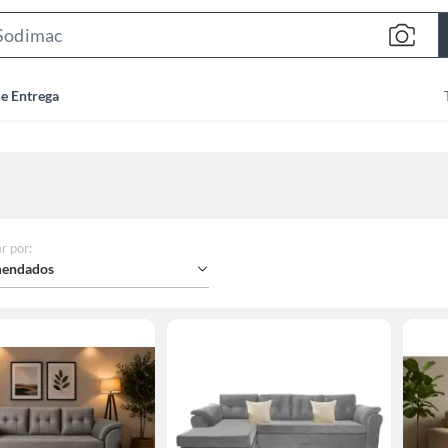
Search
Bar
de Entrega
r por
:
endados