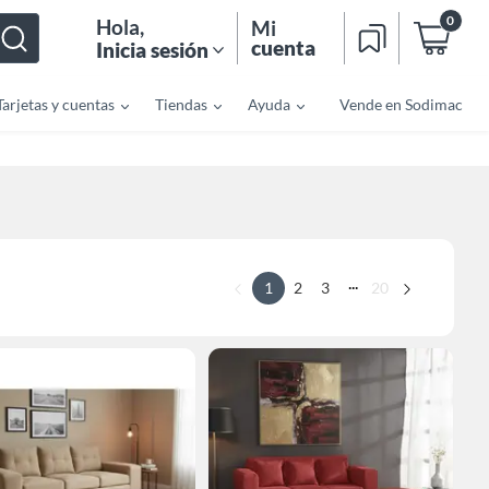
0
Hola
,
Mi
cuenta
Inicia sesión
Tarjetas y cuentas
Tiendas
Ayuda
Vende en Sodimac
...
1
2
3
20