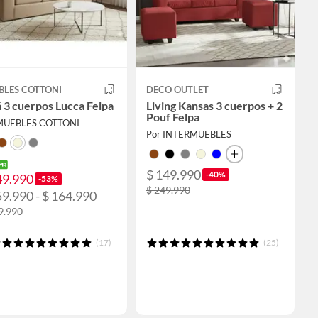
BLES COTTONI
DECO OUTLET
 3 cuerpos Lucca Felpa
Living Kansas 3 cuerpos + 2
Pouf Felpa
MUEBLES COTTONI
Por INTERMUEBLES
$ 149.990
-40%
49.990
-53%
$ 249.990
59.990 - $ 164.990
9.990
(17)
(25)