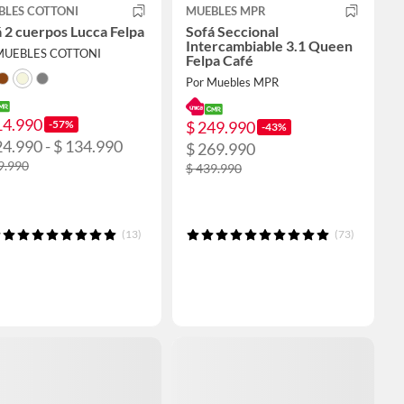
BLES COTTONI
MUEBLES MPR
 2 cuerpos Lucca Felpa
Sofá Seccional
Intercambiable 3.1 Queen
MUEBLES COTTONI
Felpa Café
Por Muebles MPR
14.990
-57%
$ 249.990
-43%
24.990 - $ 134.990
$ 269.990
9.990
$ 439.990
(13)
(73)