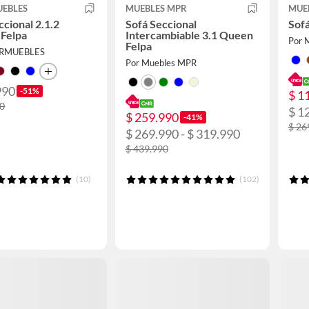
UEBLES
MUEBLES MPR
MUE
ccional 2.1.2
Sofá Seccional
Sofá
 Felpa
Intercambiable 3.1 Queen
Por 
Felpa
ERMUEBLES
Por Muebles MPR
990
-51%
$ 1
90
$ 1
$ 259.990
-41%
$ 26
$ 269.990 - $ 319.990
$ 439.990
(10)
(102)