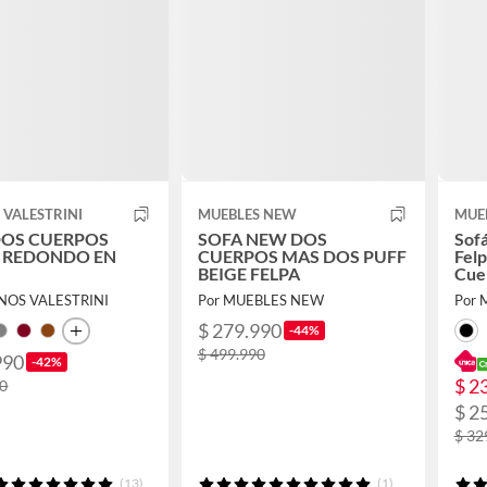
 VALESTRINI
MUEBLES NEW
MUE
DOS CUERPOS
SOFA NEW DOS
Sofá
 REDONDO EN
CUERPOS MAS DOS PUFF
Felp
BEIGE FELPA
Cue
ENOS VALESTRINI
Por MUEBLES NEW
Por 
$ 279.990
-44%
$ 499.990
990
-42%
$ 2
90
$ 2
$ 32
(13)
(1)