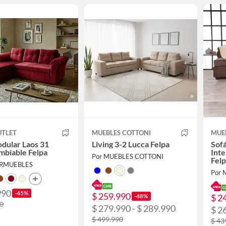
UTLET
MUEBLES COTTONI
MUE
dular Laos 31
Living 3-2 Lucca Felpa
Sofá
mbiable Felpa
Int
Por MUEBLES COTTONI
Felp
ERMUEBLES
Por 
990
-45%
$ 259.990
-48%
$ 2
90
$ 279.990 - $ 289.990
$ 2
$ 499.990
$ 43