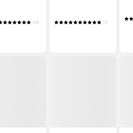
(18)
(9)