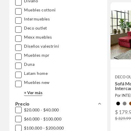
Divano
Muebles cottoni
Intermuebles
Deco outlet
Mexx muebles
Diseños valestrini
Muebles mpr
Duna
Latam home
DECO O
Muebles new
Sofá Mo
Interca
+ Ver más
Por INT
Precio
$20.000 - $40.000
$ 179.
$ 329.9
$60.000 - $100.000
$100.000 - $200.000