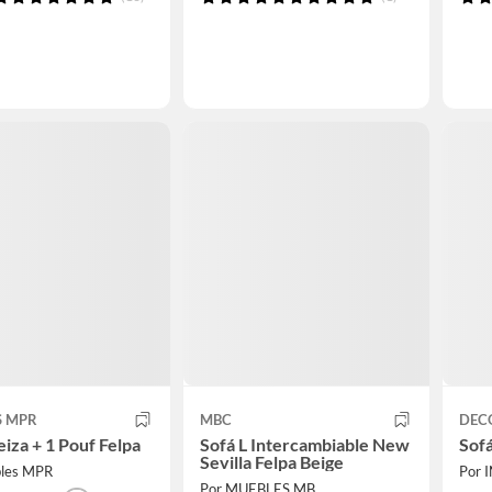
S MPR
MBC
DEC
eiza + 1 Pouf Felpa
Sofá L Intercambiable New
Sofá
Sevilla Felpa Beige
bles MPR
Por 
Por MUEBLES MB