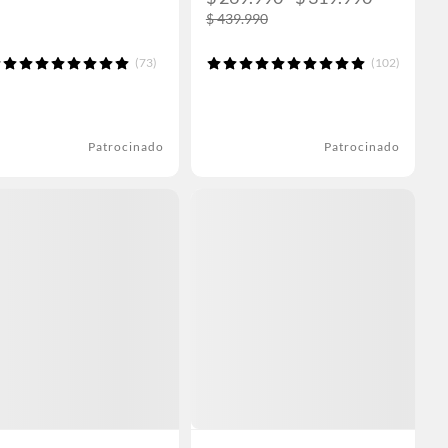
$ 439.990
(73)
(102)
Patrocinado
Patrocinado