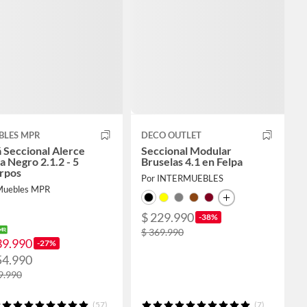
BLES MPR
DECO OUTLET
 Seccional Alerce
Seccional Modular
a Negro 2.1.2 - 5
Bruselas 4.1 en Felpa
rpos
Por INTERMUEBLES
Muebles MPR
$ 229.990
-38%
$ 369.990
39.990
-27%
54.990
9.990
(57)
(7)