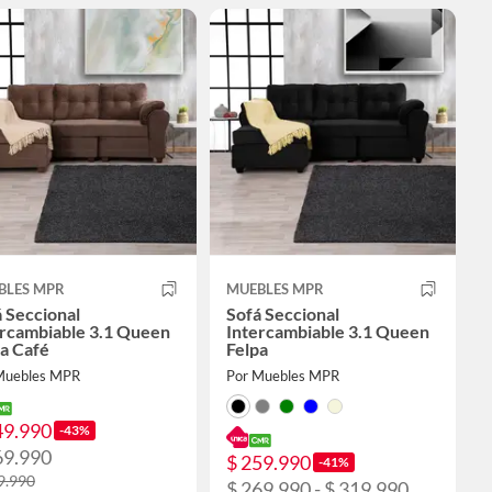
BLES MPR
MUEBLES MPR
 Seccional
Sofá Seccional
ercambiable 3.1 Queen
Intercambiable 3.1 Queen
a Café
Felpa
Muebles MPR
Por Muebles MPR
49.990
-43%
69.990
$ 259.990
-41%
9.990
$ 269.990 - $ 319.990