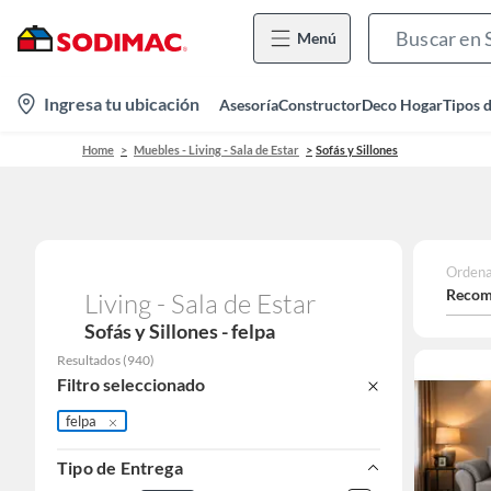
Menú
location-
Ingresa tu ubicación
Asesoría
Constructor
Deco Hogar
Tipos 
icon
Home
Muebles - Living - Sala de Estar
Sofás y Sillones
Ordena
Recom
Living - Sala de Estar
Sofás y Sillones - felpa
Resultados
(
940
)
Filtro seleccionado
felpa
Tipo de Entrega