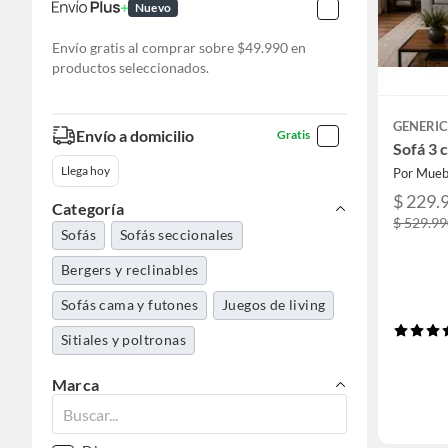
Nuevo
Envío gratis al comprar sobre $49.990 en
productos seleccionados.
GENERI
Envío a domicilio
Gratis
Sofá 3 
Llega hoy
Por Mueb
$ 229.
Categoría
$ 529.9
Sofás
Sofás seccionales
Bergers y reclinables
Sofás cama y futones
Juegos de living
Sitiales y poltronas
Marca