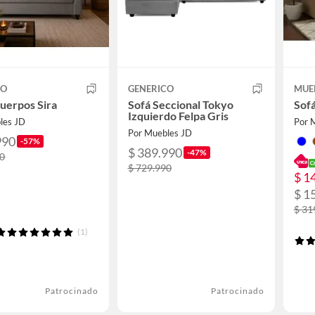
CO
GENERICO
MUE
cuerpos Sira
Sofá Seccional Tokyo
Sofá
Izquierdo Felpa Gris
les JD
Por 
Por Muebles JD
990
-57%
$ 389.990
-47%
90
$ 729.990
$ 1
$ 1
$ 31
(1)
Patrocinado
Patrocinado