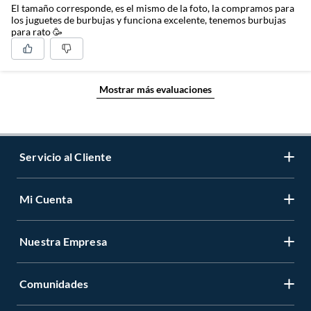
El tamaño corresponde, es el mismo de la foto, la compramos para
los juguetes de burbujas y funciona excelente, tenemos burbujas
para rato 🥳
Mostrar más evaluaciones
Servicio al Cliente
Mi Cuenta
Contáctanos
Medios de Pago
Nuestra Empresa
Registrate
Cambios y Devoluciones
Cambiar Contraseña
Tiendas y horarios
Comunidades
Sobre Nosotros
Mis Compras
Garantía Legal