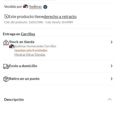
e
Vendido por
Sodimac
S
Este producto tiene
derecho a retracto
Cód. del producto: 110317346
Cód. tienda: 2654989
Entrega en
Cerrillos
Stock en tienda
Sodimac Homecenter Cerrillos
Quedan solo 8 unidades
Mostrar Otras Tiendas
Envío a domicilio
Retiro en un punto
Descripción