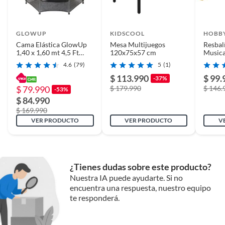
GLOWUP
KIDSCOOL
HOBB
Cama Elástica GlowUp
Mesa Multijuegos
Resbal
1,40 x 1,60 mt 4,5 Ft
120x75x57 cm
Music
Malla Seguridad
Rojo
4.6
(79)
5
(1)
Superior
$ 113.990
$ 99.
-37%
$ 79.990
$ 179.990
$ 146.
-53%
$ 84.990
$ 169.990
VER PRODUCTO
VER PRODUCTO
V
¿Tienes dudas sobre este producto?
Nuestra IA puede ayudarte. Si no
encuentra una respuesta, nuestro equipo
te responderá.