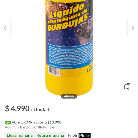
o
$ 4.990
f
/ Unidad
n
I
r
Abre tu CMR y ahorra $10.000
e
Acumula hasta
33
CMR Puntos
l
Llega mañana
Retira mañana
Envío
Plus
+
l