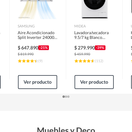
SAMSUNG
MIDEA
a
Aire Acondicionado
Lavadora/secadora
Split Inverter 24000
9.5/7 kg Blanco
BTU
MLSF-095B/W
$
647.890
$
279.990
-21%
-39%
$
819.990
$
459.990
(
9
)
(
112
)
Ver producto
Ver producto
Muebles y Deco