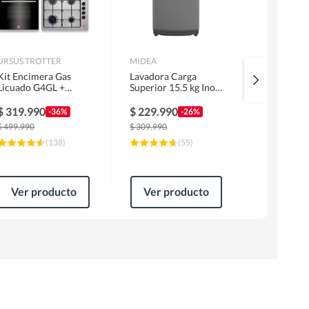
URSUS TROTTER
MIDEA
MIDEA
Kit Encimera Gas
Lavadora Carga
Cocina a G
Licuado G4GL +
Superior 15.5 kg Inox
Inox MFO-
Campana 60cm Inox
MLS-155GE04N
MG20TCS
1 Motor FF60IN +
$
319.990
$
229.990
$
159.99
-36%
-26%
Horno EPC4NIG
$
499.990
$
309.990
$
244.990
(
138
)
(
55
)
Ver producto
Ver producto
Ver pr