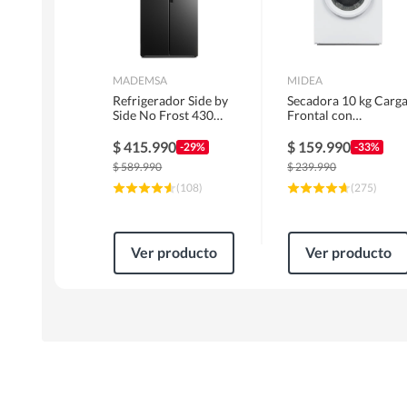
MADEMSA
MIDEA
Refrigerador Side by
Secadora 10 kg Carg
Side No Frost 430
Frontal con
Litros Negro
Evacuación Blanco
MAS430B
MD100A100/W2
$
415.990
$
159.990
-29%
-33%
$
589.990
$
239.990
(
108
)
(
275
)
Ver producto
Ver producto