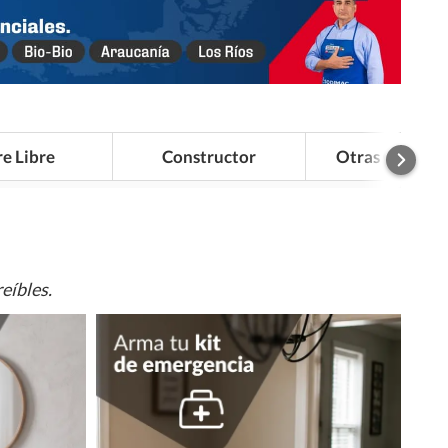
re Libre
Constructor
Otras Categor
eíbles.