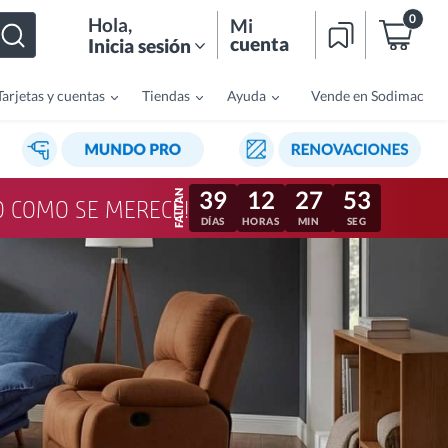
0
Hola
,
Mi
cuenta
Inicia sesión
Tarjetas y cuentas
Tiendas
Ayuda
Vende en Sodimac
39
12
27
50
LO COMO SE MERECE!
DÍAS
HORAS
MIN
SEG