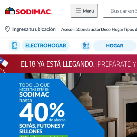
Menú
location-
Ingresa tu ubicación
Asesoría
Constructor
Deco Hogar
Tipos 
icon
EL 18 YA ESTÁ LLEGANDO
. ¡PREPÁRATE 