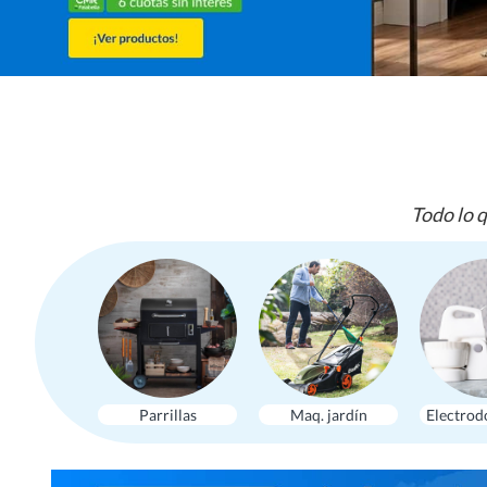
Todo lo q
Parrillas
Maq. jardín
Electrod