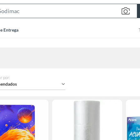
Search
Bar
de Entrega
r por
:
endados