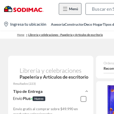
Menú
location-
Ingresa tu ubicación
Asesoría
Constructor
Deco Hogar
Tipos 
icon
Home
Librería y celebraciones - Papelería y Artículos de escritorio
Ordena
Recom
Librería y celebraciones
Papelería y Artículos de escritorio
Resultados
(
223
)
Tipo de Entrega
Nuevo
Envío gratis al comprar sobre $49.990 en
productos seleccionados.