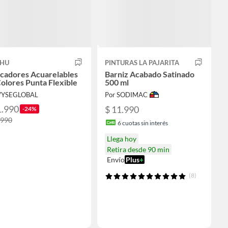
HU
PINTURAS LA PAJARITA
cadores Acuarelables
Barniz Acabado Satinado
olores Punta Flexible
500 ml
VYSEGLOBAL
Por SODIMAC
1.990
$ 11.990
-24%
.990
6
cuotas sin interés
Llega hoy
Retira desde 90 min
Envío
Plus
+
(8)