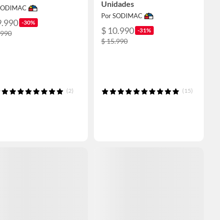
Unidades
 SODIMAC
Por SODIMAC
9.990
-30%
$ 10.990
-31%
.990
$ 15.990
(2)
(15)