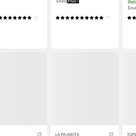
Envío
Plus
+
Reti
Env
(1)
(7)
LA PAJARITA
TOP