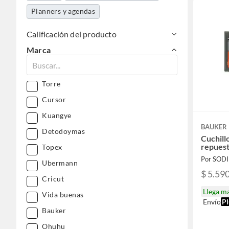
Planners y agendas
Calificación del producto
Marca
Torre
Cursor
Kuangye
BAUKER
Detodoymas
Cuchill
repues
Topex
Por SOD
Ubermann
$ 5.59
Cricut
Llega m
Vida buenas
Envío
Pl
Bauker
Ohuhu