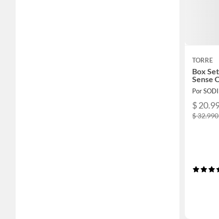
TORRE
Box Set
Sense O
Por SOD
$ 20.9
$ 32.990