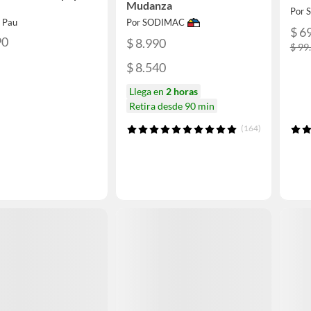
Mudanza
Por
o Pau
Por SODIMAC
$ 6
90
$ 8.990
$ 99
$ 8.540
Llega en
2 horas
Retira desde 90 min
(164)