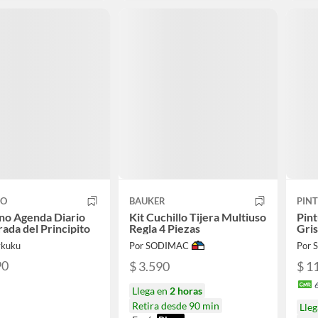
CO
BAUKER
PINT
no Agenda Diario
Kit Cuchillo Tijera Multiuso
Pin
rada del Principito
Regla 4 Piezas
Gris
ykuku
Por SODIMAC
Por
90
$ 3.590
$ 1
Llega en
2 horas
Retira desde 90 min
Lleg