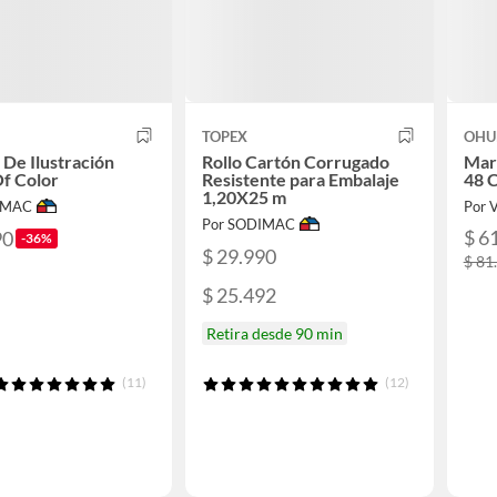
TOPEX
OHU
 De Ilustración
Rollo Cartón Corrugado
Mar
f Color
Resistente para Embalaje
48 C
1,20X25 m
IMAC
Por 
Por SODIMAC
$ 6
90
-36%
$ 29.990
$ 81
$ 25.492
Retira desde 90 min
(11)
(12)