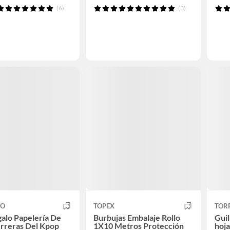
(6)
(3)
CO
TOPEX
TOR
alo Papelería De
Burbujas Embalaje Rollo
Guil
rreras Del Kpop
1X10 Metros Protección
hoja