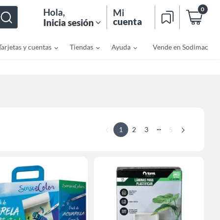
0
Hola
,
Mi
cuenta
Inicia sesión
Tarjetas y cuentas
Tiendas
Ayuda
Vende en Sodimac
...
1
2
3
5