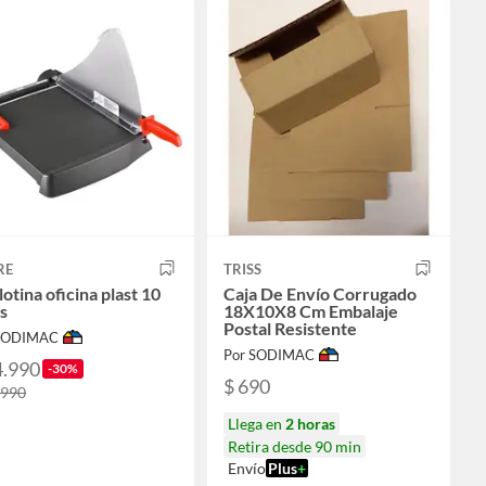
RE
TRISS
lotina oficina plast 10
Caja De Envío Corrugado
s
18X10X8 Cm Embalaje
Postal Resistente
 SODIMAC
Por SODIMAC
4.990
-30%
$ 690
.990
Llega en
2 horas
Retira desde 90 min
Envío
Plus
+