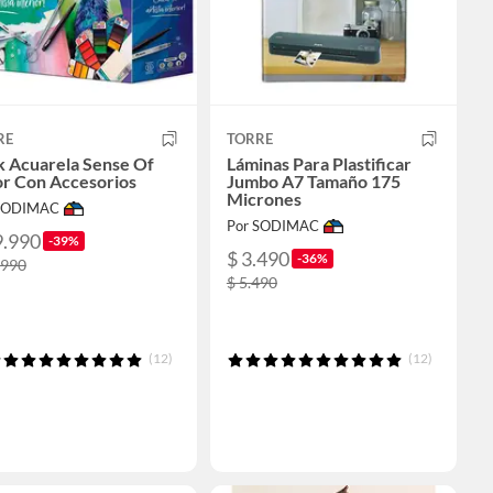
RE
TORRE
k Acuarela Sense Of
Láminas Para Plastificar
or Con Accesorios
Jumbo A7 Tamaño 175
Micrones
 SODIMAC
Por SODIMAC
9.990
-39%
$ 3.490
-36%
.990
$ 5.490
(12)
(12)