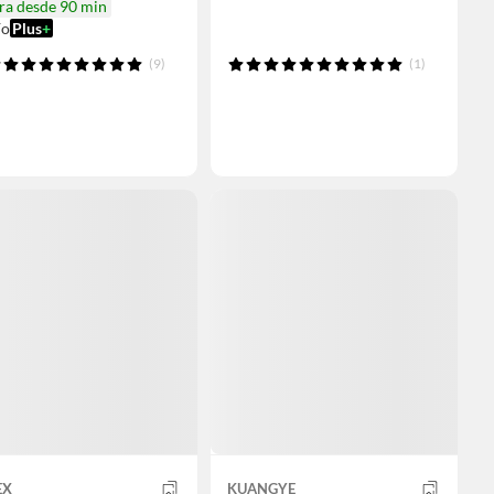
ra desde 90 min
ío
Plus
+
(9)
(1)
EX
KUANGYE