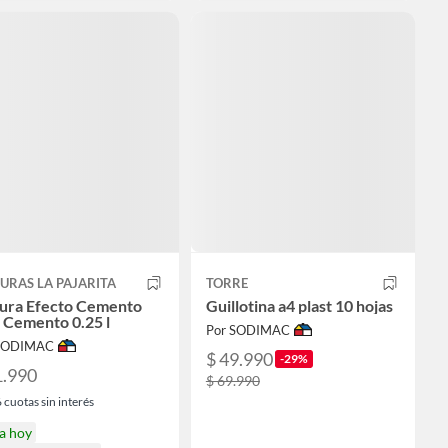
URAS LA PAJARITA
TORRE
tura Efecto Cemento
Guillotina a4 plast 10 hojas
 Cemento 0.25 l
Por SODIMAC
 SODIMAC
$ 49.990
-29%
1.990
$ 69.990
6
cuotas sin interés
a hoy