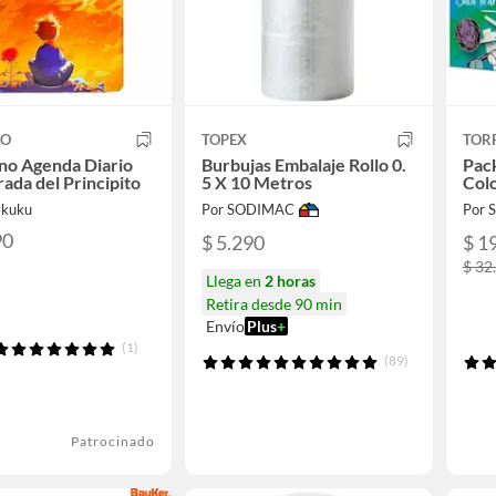
CO
TOPEX
TOR
no Agenda Diario
Burbujas Embalaje Rollo 0.
Pac
rada del Principito
5 X 10 Metros
Col
ykuku
Por SODIMAC
Por
90
$ 5.290
$ 1
$ 32
Llega en
2 horas
Retira desde 90 min
Envío
Plus
+
(1)
(89)
Patrocinado