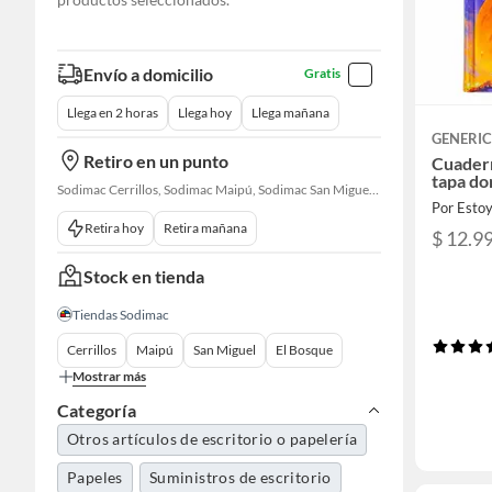
Envío a domicilio
Gratis
Llega en 2 horas
Llega hoy
Llega mañana
GENERI
Retiro en un punto
Cuader
tapa do
Sodimac Cerrillos, Sodimac Maipú, Sodimac San Miguel, Sodimac El Bosque, Sodimac San Bernardo, Sodimac La Reina, Sodimac Open Kennedy, Sodimac Las Condes, Constructor Cantagallo, Sodimac Talagante, Sodimac San Fernando
Por Esto
Retira hoy
Retira mañana
$ 12.9
Stock en tienda
Tiendas Sodimac
Cerrillos
Maipú
San Miguel
El Bosque
Mostrar más
Categoría
Otros artículos de escritorio o papelería
Papeles
Suministros de escritorio