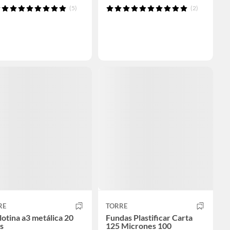
(5)
(2)
RE
TORRE
lotina a3 metálica 20
Fundas Plastificar Carta
s
125 Micrones 100