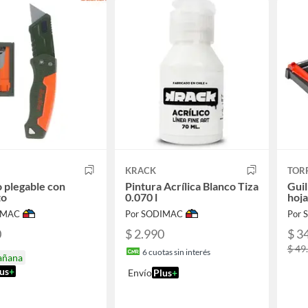
KRACK
TOR
o plegable con
Pintura Acrílica Blanco Tiza
Guil
to
0.070 l
hoja
IMAC
Por SODIMAC
Por
0
$ 2.990
$ 3
$ 49
6
cuotas sin interés
añana
us
+
Envío
Plus
+