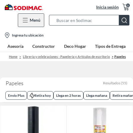
0
Inicia sesión
Menú
Search
Bar
location-
Ingresa tu ubicación
icon
Asesoría
Constructor
Deco Hogar
Tipos de Entrega
Home
Librería y celebraciones - Papelería y Artículos de escritorio
Papeles
Papeles
Resultados
(
55
)
Envio Plus
Retira hoy
Llega en 2 horas
Llega mañana
Retira maña