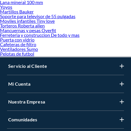
Lana mineral 100 mm
Yoyos
Martillos Bauker
Soporte para televisor de 55 pulgadas
Moviles infantiles Tiny love
Torteros Roberta allen
Mancuernas y pesas Overfit
Ferreteria y construccion De todo y mas
Puerta con vidrio
Cafeteras de filtro
Ventiladores Sumo
Pelotas de futbol
Servicio al Cliente
Mi Cuenta
Nuestra Empresa
Comunidades