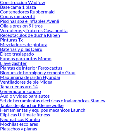
Construccion Wadfow
Base cama 1 plaza
Contenedores Rubbermaid
Copas ramazzotti
Piscinas spa e inflables Avenli
Olla a presion 9 litros
Verduleros y fruteros Casa bonita
Receptaculos de ducha Klipen
Pinturas Tx
Mezcladores de pintura
Baterias y pilas Dairu
Disco traslapado
Fundas para autos Momo
Llave gasfiter
Plantas de interior Feroxcactus
Bloques de hormigon y cemento Grau
Maquinaria de jardin Hyundai
Ventiladores de pie Midea
Tapa ruedas aro 14
Generador insonoro
Audio y video para autos
Set de herramientas electricas e inalambricas Stanley
Tablas de planchar Kleine wolke
Herramientas y equipos mecanicos Launch
Elipticas Ultimate fitness
Neumaticos Kumho
Mochilas escolares
Platachos y planas