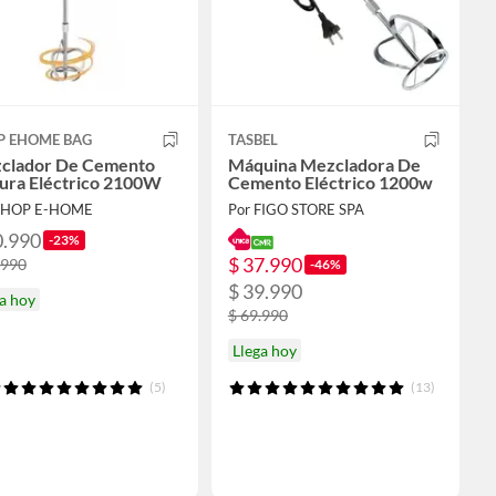
P EHOME BAG
TASBEL
clador De Cemento
Máquina Mezcladora De
tura Eléctrico 2100W
Cemento Eléctrico 1200w
 SHOP E-HOME
Por FIGO STORE SPA
0.990
-23%
$ 37.990
.990
-46%
$ 39.990
a hoy
$ 69.990
Llega hoy
(5)
(13)