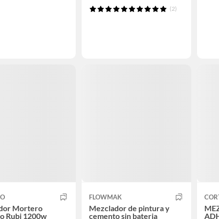
(2)
CO
FLOWMAK
COR
dor Mortero
Mezclador de pintura y
ME
co Rubi 1200w
cemento sin bateria
ADH