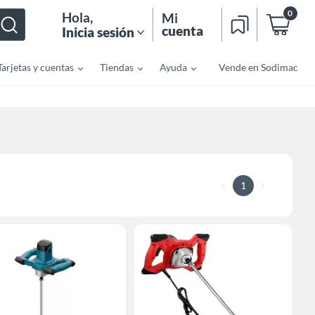
0
Hola
,
Mi
cuenta
Inicia sesión
Tarjetas y cuentas
Tiendas
Ayuda
Vende en Sodimac
1