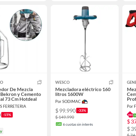
CO
WESCO
GEN
edor De Mezcla
Mezcladora eléctrico 160
Mezc
a Bekron y Cemento
litros 1600W
Cem
ial 73 Cm Hotdeal
Prof
Por SODIMAC
Adh
AS FERRETERIA
Por 
$ 99.990
-33%
0
-15%
$ 149.990
$ 3
6
cuotas sin interés
$ 3
oy
$ 74