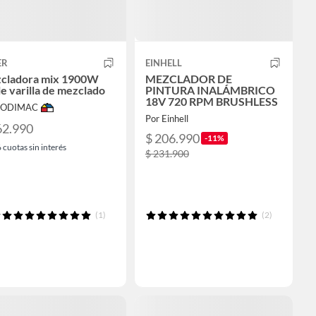
ER
EINHELL
cladora mix 1900W
MEZCLADOR DE
e varilla de mezclado
PINTURA INALÁMBRICO
18V 720 RPM BRUSHLESS
 SODIMAC
Por Einhell
62.990
$ 206.990
-11%
6
cuotas sin interés
$ 231.900
(1)
(2)