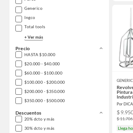
Generico
Ingco
Total tools
+ Ver más
Precio
HASTA $10.000
$20.000 - $40.000
$60.000 - $100.000
GENERI
$100.000 - $200.000
Revolv
$200.000 - $350.000
Pintur
Industr
$350.000 - $500.000
Por DIC
$ 9.95
Descuentos
$ 11.706
20% dcto y más
30% dcto y más
Llega h