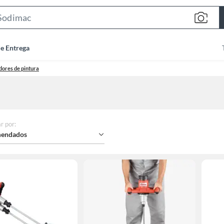
Search
Bar
de Entrega
ores de pintura
r por
:
endados