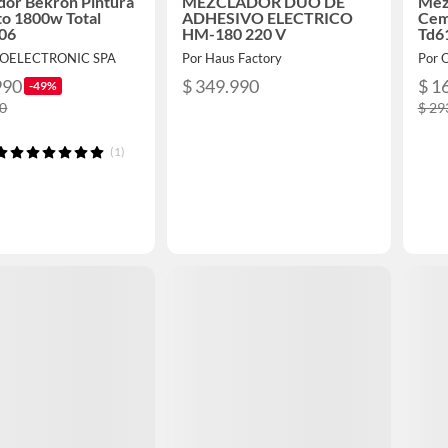
dor Bekron Pintura
MEZCLADOR DUO DE
Mez
o 1800w Total
ADHESIVO ELECTRICO
Cem
06
HM-180 220 V
Td6
ROELECTRONIC SPA
Por Haus Factory
Por 
990
$ 349.990
$ 1
-49%
90
$ 29
(1)