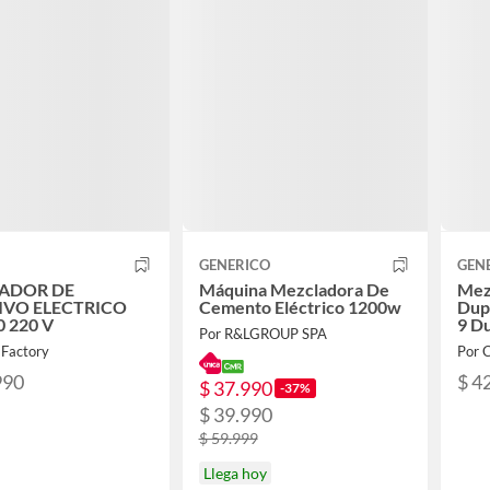
GENERICO
GEN
ADOR DE
Máquina Mezcladora De
Mez
IVO ELECTRICO
Cemento Eléctrico 1200w
Dupl
 220 V
9 D
Por R&LGROUP SPA
 Factory
Por 
990
$ 4
$ 37.990
-37%
$ 39.990
$ 59.999
Llega hoy