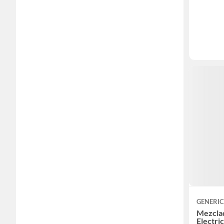
GENERI
Mezcla
Electri