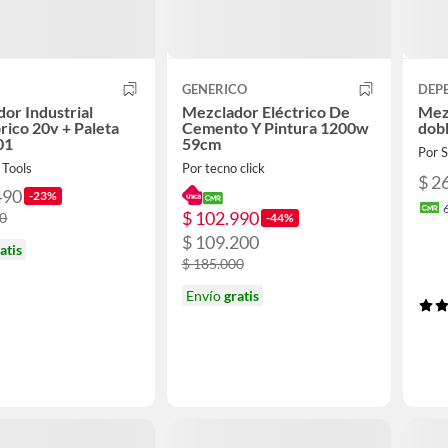
GENERICO
DEP
or Industrial
Mezclador Eléctrico De
Mez
rico 20v + Paleta
Cemento Y Pintura 1200w
dobl
01
59cm
Por
 Tools
Por tecno click
$ 2
490
-23%
$ 102.990
90
-44%
$ 109.200
atis
$ 185.000
Envío
gratis