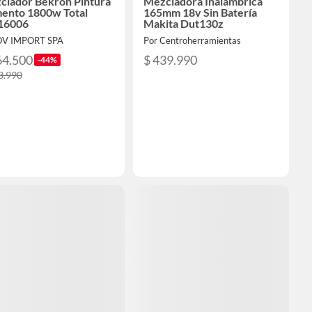
clador Bekron Pintura
Mezcladora Inalámbrica
ento 1800w Total
165mm 18v Sin Batería
16006
Makita Dut130z
OV IMPORT SPA
Por Centroherramientas
64.500
$ 439.990
-44%
3.990