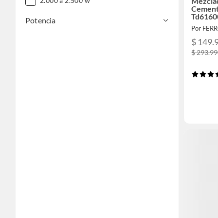
2.000 a 2.500 w
Mezcla
Cement
Td6160
Potencia
Por FER
$ 149.
$ 293.9