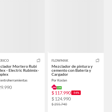
ERICO
FLOWMAK
clador Mortero Rubi
Mezclador de pintura y
ex - Electric Rubimix-
cemento con Batería y
uplex
Cargador
Centroherramientas
Por Koslan
29.990
$ 117.990
-54%
$ 124.990
$ 255.740