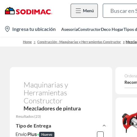
Menú
location-
Ingresa tu ubicación
Asesoría
Constructor
Deco Hogar
Tipos 
icon
Home
Construcción - Maquinarias y Herramientas Constructor
Mezclad
Ordena
Recom
Maquinarias y
Herramientas
Constructor
Mezcladores de pintura
Resultados
(
23
)
Tipo de Entrega
Nuevo