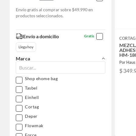
Envío gratis al comprar sobre $49.990 en
productos seleccionados.
Envío a domicilio
Gratis
CORTAG
MEZCL
Llega hoy
ADHES
HM-180
Marca
Por Haus
$ 349.
Shop ehome bag
Tasbel
Einhell
Cortag
Deper
Flowmak
Force