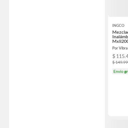
INGCO
Mezclad
Inalámb
Mxli20
Por Vibra
$ 115.
$ 149.9
Envío
gr