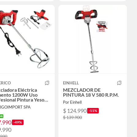
ERICO
EINHELL
ladora Eléctrica
MEZCLADOR DE
ento 1200W Uso
PINTURA 18 V 580 R.P.M.
esional Pintura Yeso
Por Einhell
esivos FIGOIMPORT
FIGOIMPORT SPA
$ 124.990
-11%
$ 139.900
7.990
-49%
9.990
.990