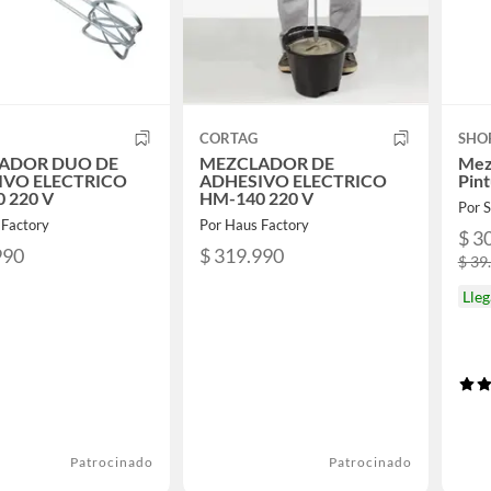
CORTAG
SHO
ADOR DUO DE
MEZCLADOR DE
Mez
IVO ELECTRICO
ADHESIVO ELECTRICO
Pin
 220 V
HM-140 220 V
Por
 Factory
Por Haus Factory
$ 3
990
$ 319.990
$ 39
Lleg
Patrocinado
Patrocinado