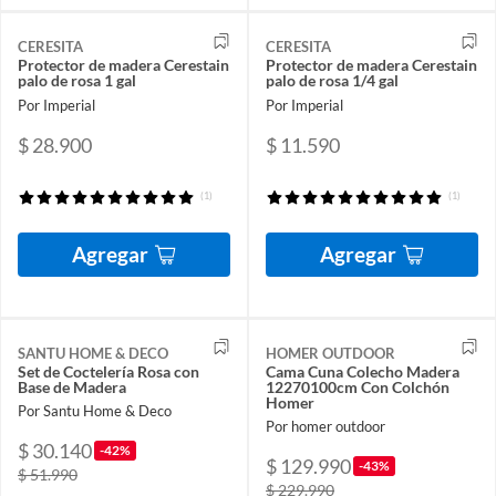
CERESITA
CERESITA
Protector de madera Cerestain
Protector de madera Cerestain
palo de rosa 1 gal
palo de rosa 1/4 gal
Por Imperial
Por Imperial
$ 28.900
$ 11.590
(1)
(1)
Agregar
Agregar
SANTU HOME & DECO
HOMER OUTDOOR
Set de Coctelería Rosa con
Cama Cuna Colecho Madera
Base de Madera
12270100cm Con Colchón
Homer
Por Santu Home & Deco
Por homer outdoor
$ 30.140
-42%
$ 129.990
-43%
$ 51.990
$ 229.990