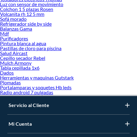
Luz con sensor de movimiento
Colchon 1 5 plazas Rosen
Volcanita rh 12 5 mm
Sofá morado
Refrigerador side by side
Balanzas Gama
Mdf
Purificadores
Pintura blanca al agua
Pastillas de cloro para piscina
Salud Aircast
Cepillo secador Rebel
Mulch Armony
Tabla cepillada 1x6
Dados
Herramientas y maquinas Gutstark
Plomadas
Portalamparas y soquetes Hb leds
Radio android 7 pulgadas
Servicio al Cliente
Mi Cuenta