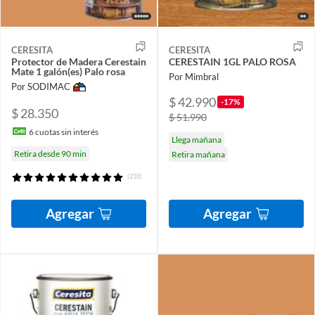
CERESITA
CERESITA
Protector de Madera Cerestain
CERESTAIN 1GL PALO ROSA
Mate 1 galón(es) Palo rosa
Por Mimbral
Por SODIMAC
$ 42.990
-17%
$ 28.350
$ 51.990
6
cuotas sin interés
Llega mañana
Retira desde 90 min
Retira mañana
(210)
Agregar
Agregar