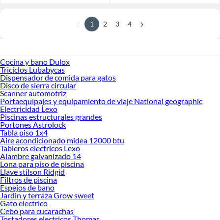
1
2
3
4
Cocina y bano Dulox
Triciclos Lubabycas
Dispensador de comida para gatos
Disco de sierra circular
Scanner automotriz
Portaequipajes y equipamiento de viaje National geographic
Electricidad Lexo
Piscinas estructurales grandes
Portones Astrolock
Tabla piso 1x4
Aire acondicionado midea 12000 btu
Tableros electricos Lexo
Alambre galvanizado 14
Lona para piso de piscina
Llave stilson Ridgid
Filtros de piscina
Espejos de bano
Jardin y terraza Grow sweet
Gato electrico
Cebo para cucarachas
Tostadores electricos Thomas