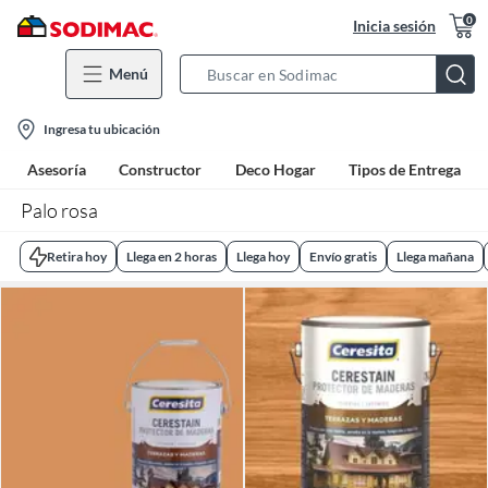
0
Inicia sesión
Menú
Search
Bar
location-
Ingresa tu ubicación
icon
Asesoría
Constructor
Deco Hogar
Tipos de Entrega
Palo rosa
Retira hoy
Llega en 2 horas
Llega hoy
Envío gratis
Llega mañana