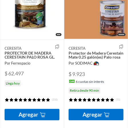
CERESITA
CERESITA
PROTECTOR DE MADERA
Protector de Madera Cerestain
CERESTAIN PALO ROSA GL.
Mate 0.25 galón(es) Palo rosa
Por Ferrespacio
Por SODIMAC
$ 62.497
$ 9.923
6
cuotas sin interés
Llega hoy
Retira desde 90 min
(210)
(51)
Agregar
Agregar