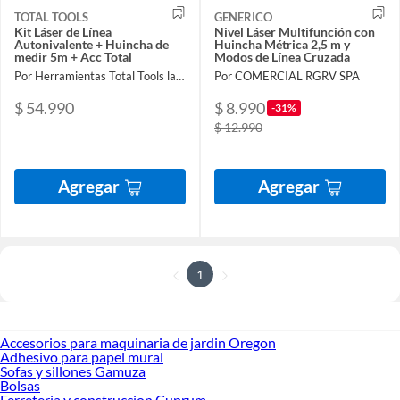
TOTAL TOOLS
GENERICO
Kit Láser de Línea
Nivel Láser Multifunción con
Autonivalente + Huincha de
Huincha Métrica 2,5 m y
medir 5m + Acc Total
Modos de Línea Cruzada
Por Herramientas Total Tools la Nueva
Por COMERCIAL RGRV SPA
$ 54.990
$ 8.990
-31%
$ 12.990
Agregar
Agregar
1
Accesorios para maquinaria de jardin Oregon
Adhesivo para papel mural
Sofas y sillones Gamuza
Bolsas
Ferreteria y construccion Cuprum