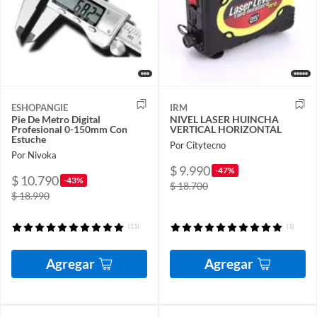
ESHOPANGIE
IRM
Pie De Metro Digital
NIVEL LASER HUINCHA
Profesional 0-150mm Con
VERTICAL HORIZONTAL
Estuche
Por Citytecno
Por Nivoka
$ 9.990
-47%
$ 10.790
-43%
$ 18.700
$ 18.990
(11)
(1)
Agregar
Agregar