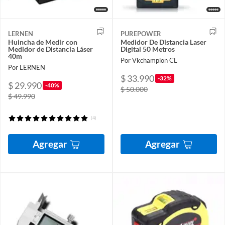
LERNEN
PUREPOWER
Huincha de Medir con
Medidor De Distancia Laser
Medidor de Distancia Láser
Digital 50 Metros
40m
Por Vkchampion CL
Por LERNEN
$ 33.990
-32%
$ 29.990
-40%
$ 50.000
$ 49.990
(4)
Agregar
Agregar