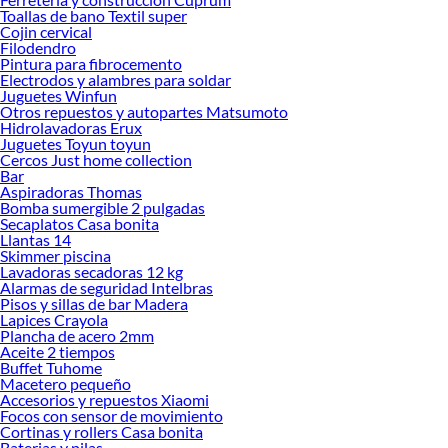
Toallas de bano Textil super
Cojin cervical
Filodendro
Pintura para fibrocemento
Electrodos y alambres para soldar
Juguetes Winfun
Otros repuestos y autopartes Matsumoto
Hidrolavadoras Erux
Juguetes Toyun toyun
Cercos Just home collection
Bar
Aspiradoras Thomas
Bomba sumergible 2 pulgadas
Secaplatos Casa bonita
Llantas 14
Skimmer piscina
Lavadoras secadoras 12 kg
Alarmas de seguridad Intelbras
Pisos y sillas de bar Madera
Lapices Crayola
Plancha de acero 2mm
Aceite 2 tiempos
Buffet Tuhome
Macetero pequeño
Accesorios y repuestos Xiaomi
Focos con sensor de movimiento
Cortinas y rollers Casa bonita
Baterias y pilas