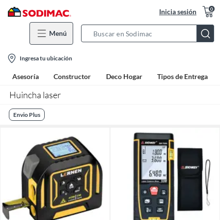
0
Inicia sesión
Menú
Search
Bar
location-
Ingresa tu ubicación
icon
Asesoría
Constructor
Deco Hogar
Tipos de Entrega
Huincha laser
Envio Plus