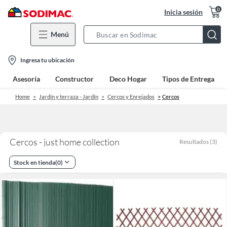
0
Inicia sesión
Menú
Search
Bar
location-
Ingresa tu ubicación
icon
Asesoría
Constructor
Deco Hogar
Tipos de Entrega
Home
Jardín y terraza - Jardín
Cercos y Enrejados
Cercos
Cercos - just home collection
Resultados
(
3
)
Stock en tienda
(
0
)