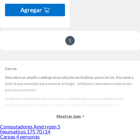
Agregar
1
Cercos
Descubre un amplio catálogo de productos en Sodimac para Cercos. Encuentra
todo lo que necesitas para renovar tu hogar. ¡Visítanos y encuentra inspiración
para tus proyectos!
Desde herramientas hasta accesorios, estamos aquí para ayudarte a hacer
realidad tus ideas y renovar tus espacios, creando un ambiente único y
personalizado. Explora nuestra selección de herramientas, materiales y
Mostrar más
accesorios de calidad que te ayudarán a crear un espacio más tú.
Computadores Amd ryzen 5
Desde remodelaciones hasta proyectos de decoración, estamos aquí para hacer
Neumaticos 175 70 r14
tus ideas realidad. ¡Visítanos y encuentra todo lo que tenemos para ofrecerte en
Carpas 4 personas
Cercos!