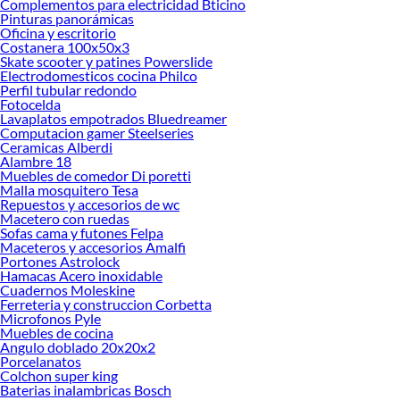
Complementos para electricidad Bticino
Pinturas panorámicas
Explora la variedad de productos de Cercos en Sodimac
Oficina y escritorio
Costanera 100x50x3
Herramientas, materiales y accesorios de calidad para tus proyectos y
Skate scooter y patines Powerslide
renovación de espacios. ¡Visítanos y descubre todo lo que tenemos para
Electrodomesticos cocina Philco
ofrecerte!
Perfil tubular redondo
Fotocelda
Encuentra una amplia variedad de productos de Cercos en Sodimac. Encuentra
Lavaplatos empotrados Bluedreamer
todo lo necesario para tus proyectos de renovación y decoración. ¡Visítanos y
Computacion gamer Steelseries
haz tus ideas realidad!
Ceramicas Alberdi
Alambre 18
Muebles de comedor Di poretti
Malla mosquitero Tesa
Repuestos y accesorios de wc
Macetero con ruedas
Sofas cama y futones Felpa
Maceteros y accesorios Amalfi
Portones Astrolock
Hamacas Acero inoxidable
Cuadernos Moleskine
Ferreteria y construccion Corbetta
Microfonos Pyle
Muebles de cocina
Angulo doblado 20x20x2
Porcelanatos
Colchon super king
Baterias inalambricas Bosch