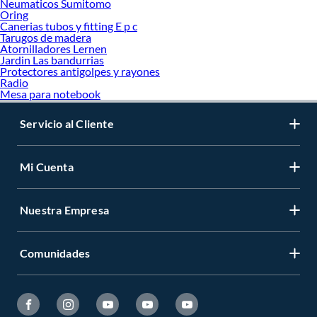
Neumaticos Sumitomo
Oring
Canerias tubos y fitting E p c
Tarugos de madera
Atornilladores Lernen
Jardin Las bandurrias
Protectores antigolpes y rayones
Radio
Mesa para notebook
Servicio al Cliente
Mi Cuenta
Nuestra Empresa
Comunidades