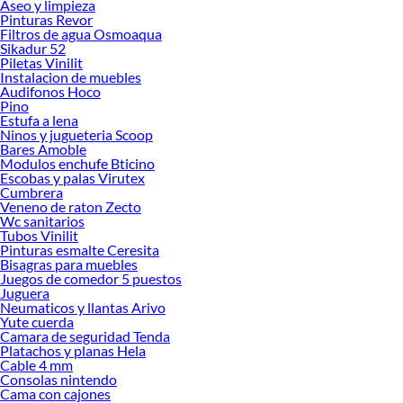
Aseo y limpieza
Pinturas Revor
Herramientas, materiales y accesorios de calidad para tus proyectos y
Filtros de agua Osmoaqua
renovación de espacios. ¡Visítanos y descubre todo lo que tenemos para
Sikadur 52
ofrecerte!
Piletas Vinilit
Instalacion de muebles
Encuentra una amplia variedad de productos de Cercos en Sodimac. Encuentra
Audifonos Hoco
todo lo necesario para tus proyectos de renovación y decoración. ¡Visítanos y
Pino
haz tus ideas realidad!
Estufa a lena
Ninos y jugueteria Scoop
Bares Amoble
Modulos enchufe Bticino
Escobas y palas Virutex
Cumbrera
Veneno de raton Zecto
Wc sanitarios
Tubos Vinilit
Pinturas esmalte Ceresita
Bisagras para muebles
Juegos de comedor 5 puestos
Juguera
Neumaticos y llantas Arivo
Yute cuerda
Camara de seguridad Tenda
Platachos y planas Hela
Cable 4 mm
Consolas nintendo
Cama con cajones