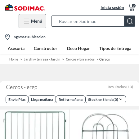
0
Inicia sesión
Menú
Search
Bar
location-
Ingresa tu ubicación
icon
Asesoría
Constructor
Deco Hogar
Tipos de Entrega
Home
Jardín y terraza - Jardín
Cercos y Enrejados
Cercos
Cercos - ergo
Resultados
(
13
)
Envio Plus
Llega mañana
Retira mañana
Stock en tienda
(
0
)