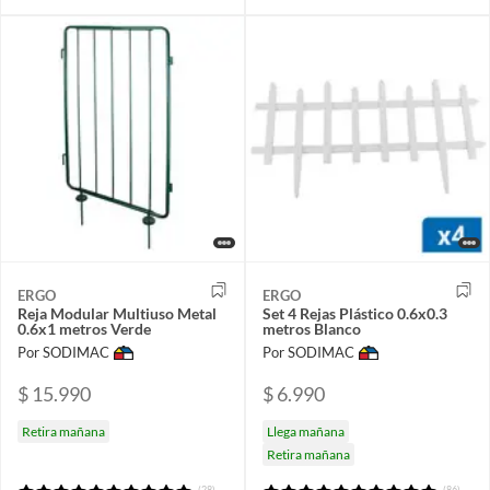
ERGO
ERGO
Reja Modular Multiuso Metal
Set 4 Rejas Plástico 0.6x0.3
0.6x1 metros Verde
metros Blanco
Por SODIMAC
Por SODIMAC
$ 15.990
$ 6.990
Retira mañana
Llega mañana
Retira mañana
(28)
(86)