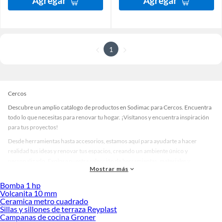
Agregar
Agregar
1
Cercos
Descubre un amplio catálogo de productos en Sodimac para Cercos. Encuentra
todo lo que necesitas para renovar tu hogar. ¡Visítanos y encuentra inspiración
para tus proyectos!
Desde herramientas hasta accesorios, estamos aquí para ayudarte a hacer
realidad tus ideas y renovar tus espacios, creando un ambiente único y
personalizado. Explora nuestra selección de herramientas, materiales y
Mostrar más
accesorios de calidad que te ayudarán a crear un espacio más tú.
Bomba 1 hp
Desde remodelaciones hasta proyectos de decoración, estamos aquí para hacer
Volcanita 10 mm
tus ideas realidad. ¡Visítanos y encuentra todo lo que tenemos para ofrecerte en
Ceramica metro cuadrado
Cercos!
Sillas y sillones de terraza Reyplast
Campanas de cocina Groner
Explora la variedad de productos de Cercos en Sodimac