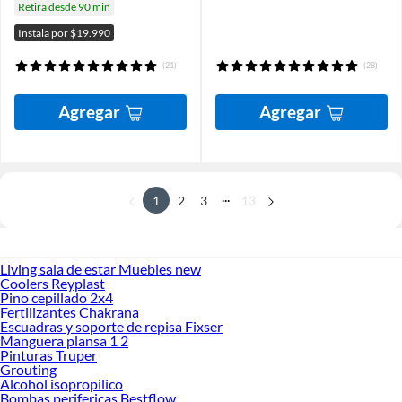
Retira desde 90 min
Instala por $19.990
(21)
(28)
Agregar
Agregar
...
1
2
3
13
Living sala de estar Muebles new
Coolers Reyplast
Pino cepillado 2x4
Fertilizantes Chakrana
Escuadras y soporte de repisa Fixser
Manguera plansa 1 2
Pinturas Truper
Grouting
Alcohol isopropilico
Bombas perifericas Bestflow