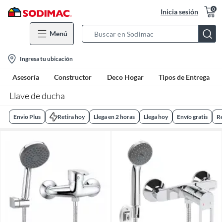
0
Inicia sesión
Menú
Search
Bar
location-
Ingresa tu ubicación
icon
Asesoría
Constructor
Deco Hogar
Tipos de Entrega
Llave de ducha
Envio Plus
Retira hoy
Llega en 2 horas
Llega hoy
Envío gratis
R