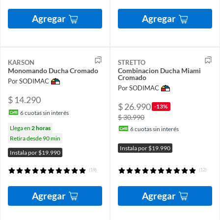
Agregar
Agregar
KARSON
STRETTO
Monomando Ducha Cromado
Combinacion Ducha Miami
Cromado
Por SODIMAC
Por SODIMAC
$ 14.290
$ 26.990
-13%
6
cuotas sin interés
$ 30.990
Llega en
2 horas
6
cuotas sin interés
Retira desde 90 min
Instala por $19.990
Instala por $19.990
(19)
(12)
Agregar
Agregar