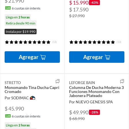
$ 21.990
$ 15.990
-43%
6
cuotas sin interés
$ 17.590
$ 27.990
Llega en
2 horas
Retira desde 90 min
Instala por $19.990
(13)
(13)
Agregar
Agregar
STRETTO
LEFORGE BAIN
Monomando Tina Ducha Capri
Columna De Ducha Moderna 3
Cromado
Funciones Monomando Con
Jabonera Plateado
Por SODIMAC
Por NUEVO GENESIS SPA
$ 45.990
$ 49.990
-28%
6
cuotas sin interés
$ 68.990
Llega en
2 horas