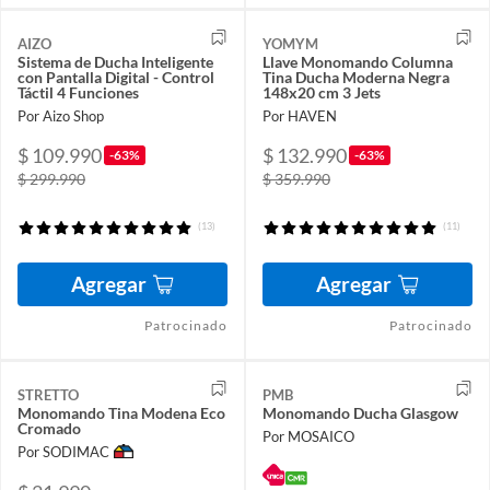
AIZO
YOMYM
Sistema de Ducha Inteligente
Llave Monomando Columna
con Pantalla Digital - Control
Tina Ducha Moderna Negra
Táctil 4 Funciones
148x20 cm 3 Jets
Por Aizo Shop
Por HAVEN
$ 109.990
$ 132.990
-63%
-63%
$ 299.990
$ 359.990
(13)
(11)
Agregar
Agregar
Patrocinado
Patrocinado
STRETTO
PMB
Monomando Tina Modena Eco
Monomando Ducha Glasgow
Cromado
Por MOSAICO
Por SODIMAC