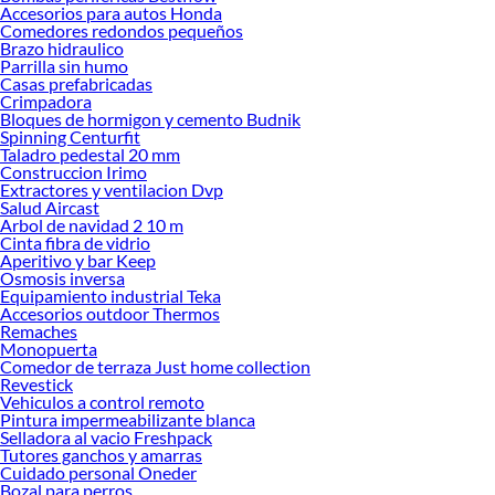
Accesorios para autos Honda
Comedores redondos pequeños
Brazo hidraulico
Parrilla sin humo
Casas prefabricadas
Crimpadora
Bloques de hormigon y cemento Budnik
Spinning Centurfit
Taladro pedestal 20 mm
Construccion Irimo
Extractores y ventilacion Dvp
Salud Aircast
Arbol de navidad 2 10 m
Cinta fibra de vidrio
Aperitivo y bar Keep
Osmosis inversa
Equipamiento industrial Teka
Accesorios outdoor Thermos
Remaches
Monopuerta
Comedor de terraza Just home collection
Revestick
Vehiculos a control remoto
Pintura impermeabilizante blanca
Selladora al vacio Freshpack
Tutores ganchos y amarras
Cuidado personal Oneder
Bozal para perros