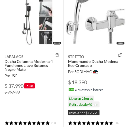
LABALAOS
STRETTO
Ducha Columna Moderna 4
Monomando Ducha Modena
Funciones Llave Botones
Eco Cromado
Negro Mate
Por SODIMAC
Por J&F
$ 18.390
$ 37.990
-53%
6
cuotas sin interés
$ 79.990
Llega en
2 horas
Retira desde 90 min
Instala por $19.990
(45)
(16)