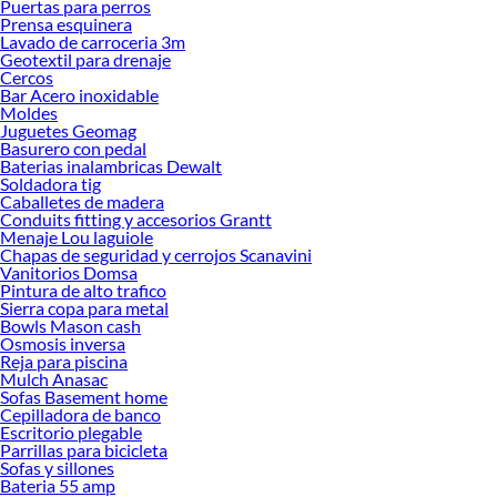
Puertas para perros
Sodimac. Encuentra todo lo necesario para tus proyectos de renovación y
Prensa esquinera
decoración. ¡Visítanos y haz tus ideas realidad!
Lavado de carroceria 3m
Geotextil para drenaje
Cercos
Bar Acero inoxidable
Moldes
Juguetes Geomag
Basurero con pedal
Baterias inalambricas Dewalt
Soldadora tig
Caballetes de madera
Conduits fitting y accesorios Grantt
Menaje Lou laguiole
Chapas de seguridad y cerrojos Scanavini
Vanitorios Domsa
Pintura de alto trafico
Sierra copa para metal
Bowls Mason cash
Osmosis inversa
Reja para piscina
Mulch Anasac
Sofas Basement home
Cepilladora de banco
Escritorio plegable
Parrillas para bicicleta
Sofas y sillones
Bateria 55 amp