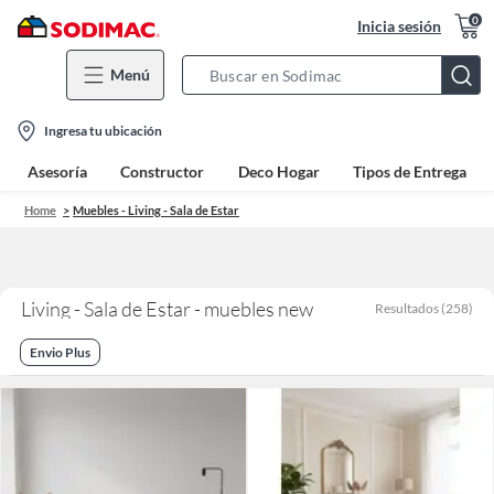
0
Inicia sesión
Menú
Search
Bar
location-
Ingresa tu ubicación
icon
Asesoría
Constructor
Deco Hogar
Tipos de Entrega
Home
Muebles - Living - Sala de Estar
Living - Sala de Estar - muebles new
Resultados
(
258
)
Envio Plus