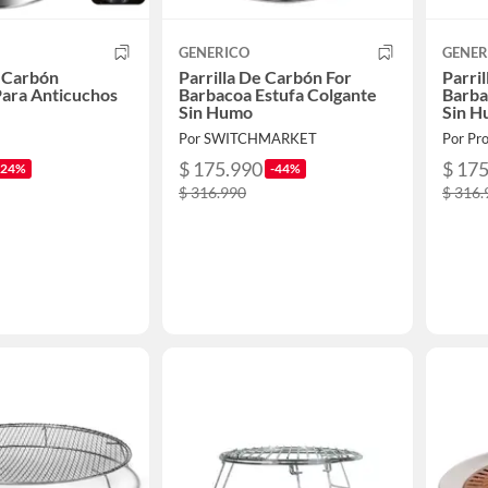
GENERICO
GENER
e Carbón
Parrilla De Carbón For
Parri
ara Anticuchos
Barbacoa Estufa Colgante
Barba
Sin Humo
Sin 
Por SWITCHMARKET
Por Pr
$ 175.990
$ 17
-24%
-44%
$ 316.990
$ 316.