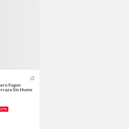
sero Fogon
erraza Sin Humo
-17%