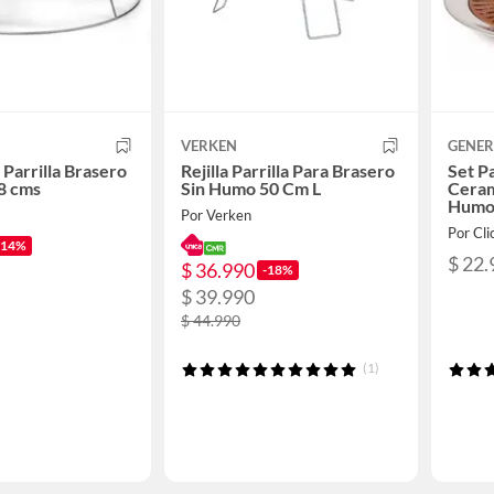
VERKEN
GENER
a Parrilla Brasero
Rejilla Parrilla Para Brasero
Set P
8 cms
Sin Humo 50 Cm L
Ceram
Hum
Por Verken
Por Cli
-14%
$ 22.
$ 36.990
-18%
$ 39.990
$ 44.990
(1)