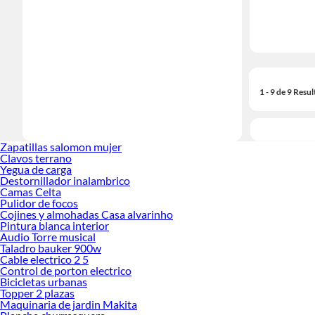
1 - 9 de 9 Resu
Zapatillas salomon mujer
Clavos terrano
Yegua de carga
Destornillador inalambrico
Camas Celta
Pulidor de focos
Cojines y almohadas Casa alvarinho
Pintura blanca interior
Audio Torre musical
Taladro bauker 900w
Cable electrico 2 5
Control de porton electrico
Bicicletas urbanas
Topper 2 plazas
Maquinaria de jardin Makita