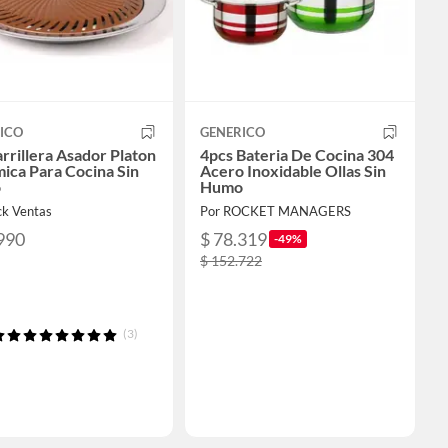
ICO
GENERICO
arrillera Asador Platon
4pcs Bateria De Cocina 304
ica Para Cocina Sin
Acero Inoxidable Ollas Sin
o
Humo
ck Ventas
Por ROCKET MANAGERS
990
$ 78.319
-49%
$ 152.722
(3)