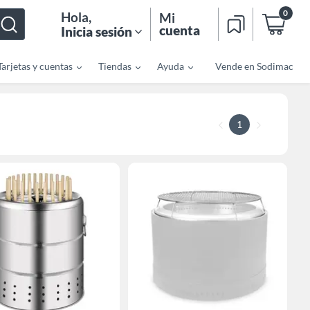
0
Hola
,
Mi
cuenta
Inicia sesión
Tarjetas y cuentas
Tiendas
Ayuda
Vende en Sodimac
1