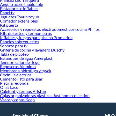
Plancha churrasquera
Angulo acero inoxidable
Flotadores e inflables
Panel tv
Juguetes Toyun toyun
Comedor extensibles
Kit puerta
Accesorios y repuestos electrodomesticos cocina Philips
Kits de testeo y termometros
Inflables y juegos para piscina Promarine
Paneles sobrepuestos
Soporte para tv
Griferia de cocina y lavadero Duschy
Tabla de picoteo
Estanques de agua Amerplast
Temporizador de riego
Reposeras Aluminio
Membrana hidrofuga y tyvek
Cocinilla electrica
Cemento listo para usar
Piscina redonda
Ollas Lacor
Calefont y termos Ariston
Cajas organizadoras plasticas Just home collection
Vasos y copas Keep
Servicio al Cliente
Mi C