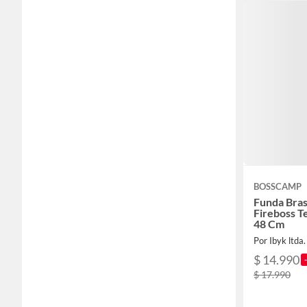
BOSSCAMP
Funda Bra
Fireboss T
48 Cm
Por Ibyk ltda.
$ 14.990
$ 17.990