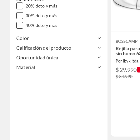
20% dcto y más
30% dcto y más
40% dcto y más
Color
BOSSCAMP
Calificación del producto
Rejilla par
sin humo 6
Oportunidad única
Por Ibyk ltda.
Material
$ 29.990
$ 34.990