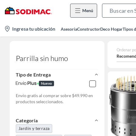
Menú
location-
Ingresa tu ubicación
Asesoría
Constructor
Deco Hogar
Tipos 
icon
Ordenar po
Recomend
Parrilla sin humo
Tipo de Entrega
Nuevo
Envío gratis al comprar sobre $49.990 en
productos seleccionados.
Categoría
Jardín y terraza