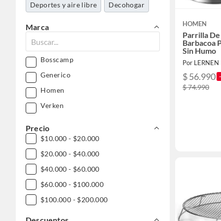
Deportes y aire libre
Decohogar
HOMEN
Marca
Parrilla D
Barbacoa P
Sin Humo
Bosscamp
Por LERNEN
Generico
$ 56.990
$ 74.990
Homen
Verken
Precio
$10.000 - $20.000
$20.000 - $40.000
$40.000 - $60.000
$60.000 - $100.000
$100.000 - $200.000
Descuentos