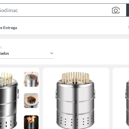
Search
Bar
de Entrega
r
:
ados