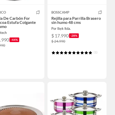
ICO
BOSSCAMP
lla De Carbón For
Rejilla para Parrilla Brasero
coa Estufa Colgante
sin humo 48 cms
Humo
Por Ibyk ltda.
otech
$ 17.990
-28%
5.990
-44%
$ 24.990
990
(1)