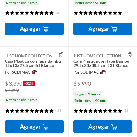
Retira desde 90 min
Retira desde 90 min
(25)
(47)
Agregar
Agregar
JUST HOME COLLECTION
JUST HOME COLLECTION
Caja Plástica con Tapa Bambú
Caja Plástica con Tapa Bambú
18x13x27.5 cm 6 l Blanco
29.5x23x38.5 cm 23 l Blanco
Por SODIMAC
Por SODIMAC
$ 3.390
$ 9.990
-32%
$ 4.990
Llega en
2 horas
Retira desde 90 min
Retira desde 90 min
(133)
(82)
Agregar
Agregar