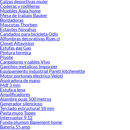
Calzas deportivas mujer
Cajas organizadoras plásticas!
Coderas y rodilleras
Muebles Alaia home
Explora la variedad de productos de Cajas organizadoras plásticas en
Mesa de trabajo Bauker
Sodimac
Bordadoras
Mascotas Thorben
Herramientas, materiales y accesorios de calidad para tus proyectos y
Estantes Novahus
renovación de espacios. ¡Visítanos y descubre todo lo que tenemos para
Candados para bicicleta Odis
ofrecerte!
Alfombras decorativas Rugs cl
Closet Altavision
Encuentra una amplia variedad de productos de Cajas organizadoras plásticas
Estufas gas Gas
en Sodimac. Encuentra todo lo necesario para tus proyectos de renovación y
Pintura termica
Pivote
decoración. ¡Visítanos y haz tus ideas realidad!
Cargadores y cables Vivo
Ganchos metalicos Imporper
Equipamiento industrial Pareti kitchenette
Motor portones electrico Veloti
Aspiradora de mano
Mdf 3 mm
Estufa a lena
Amplificadores
Alambre puas 500 metros
Generador silencioso
Terciado estructural 18 mm
Pasta muro Topex
Interruptor 9 12
Funda plumon Basement home
Bateria 55 amp