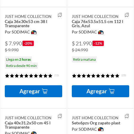
JUST HOME COLLECTION
JUST HOME COLLECTION
Caja 36x30x53 cm 38 l
Caja 76x53.5x51.5 cm 112 l
Transparente
Gris, Azul
Por SODIMAC
Por SODIMAC
$ 7.990
$ 21.990
-20%
-12%
$ 9.990
$ 24.990
Llega en
2 horas
Retira mañana
Retira desde 90 min
(11)
(23)
Agregar
Agregar
JUST HOME COLLECTION
JUST HOME COLLECTION
Caja 40x31.2x50 cm 45 l
Setx6pzs Org zapato plast
Transparente
Por SODIMAC
Por SODIMAC