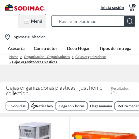
0
Inicia sesión
Menú
Search
Bar
location-
Ingresa tu ubicación
icon
Asesoría
Constructor
Deco Hogar
Tipos de Entrega
Home
Organización - Organizadores
Cajas organizadoras
Cajas organizadoras plásticas
Cajas organizadoras plásticas - just home
Resultados
collection
(
73
)
Envio Plus
Retira hoy
Llega en 2 horas
Llega mañana
Retira maña