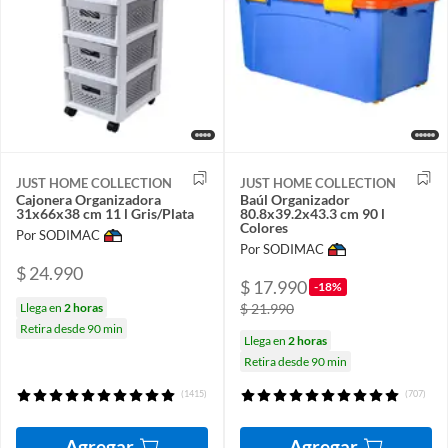
JUST HOME COLLECTION
JUST HOME COLLECTION
Cajonera Organizadora
Baúl Organizador
31x66x38 cm 11 l Gris/Plata
80.8x39.2x43.3 cm 90 l
Colores
Por SODIMAC
Por SODIMAC
$ 24.990
$ 17.990
-18%
Llega en
2 horas
$ 21.990
Retira desde 90 min
Llega en
2 horas
Retira desde 90 min
(1415)
(707)
Agregar
Agregar