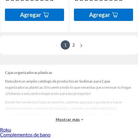
Agregar
Agregar
1
2
Cajas organizadoras plásticas
Descubre un amplio catálogo de productos en Sodimac para Cajas
organizadoras plásticas. Encuentra todo lo que necesitas para renovar tu hogar.
¡Visítanos y encuentra inspiración para tus proyectos!
Desde herramientas hasta accesorios, estamos aquí para ayudarte a hacer
realidad tus ideas y renovar tus espacios, creando un ambiente único y
personalizado. Explora nuestra selección de herramientas, materiales y
Mostrar más
accesorios de calidad que te ayudarán a crear un espacio más tú.
Roku
Desde remodelaciones hasta proyectos de decoración, estamos aquí para hacer
Complementos de bano
tus ideas realidad. ¡Visítanos y encuentra todo lo que tenemos para ofrecerte en