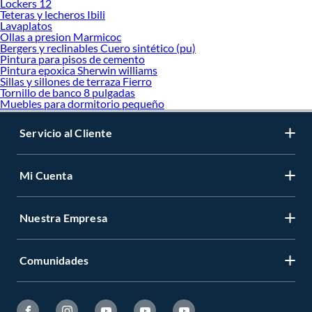
Lockers 12
Teteras y lecheros Ibili
Lavaplatos
Ollas a presion Marmicoc
Bergers y reclinables Cuero sintético (pu)
Pintura para pisos de cemento
Pintura epoxica Sherwin williams
Sillas y sillones de terraza Fierro
Tornillo de banco 8 pulgadas
Muebles para dormitorio pequeño
Servicio al Cliente
Mi Cuenta
Nuestra Empresa
Comunidades