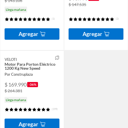
$ 143.106
$ 147.535
Llega mañana
(1)
(2)
Agregar
Agregar
VELOTI
Motor Para Porton Eléctrico
1200 Kg New Speed
Por Construplaza
$ 169.990
-36%
$ 264.381
Llega mañana
(199)
Agregar