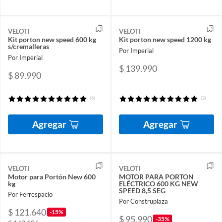
VELOTI
VELOTI
Kit porton new speed 600 kg
Kit porton new speed 1200 kg
s/cremalleras
Por Imperial
Por Imperial
$ 139.990
$ 89.990
(6)
(2)
Agregar
Agregar
VELOTI
VELOTI
Motor para Portón New 600
MOTOR PARA PORTON
kg
ELÉCTRICO 600 KG NEW
SPEED 8,5 SEG
Por Ferrespacio
Por Construplaza
$ 121.640
-15%
$ 95.990
-35%