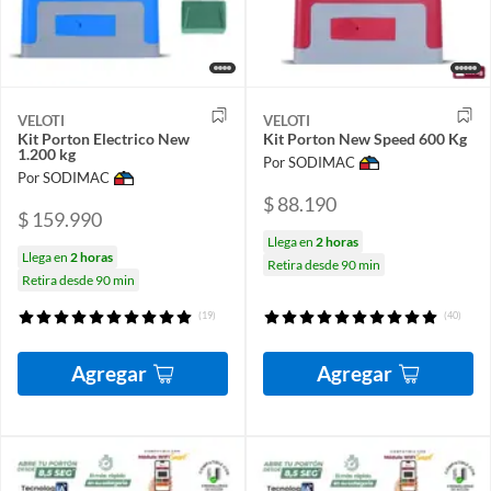
VELOTI
VELOTI
Kit Porton Electrico New
Kit Porton New Speed 600 Kg
1.200 kg
Por SODIMAC
Por SODIMAC
$ 88.190
$ 159.990
Llega en
2 horas
Llega en
2 horas
Retira desde 90 min
Retira desde 90 min
(19)
(40)
Agregar
Agregar