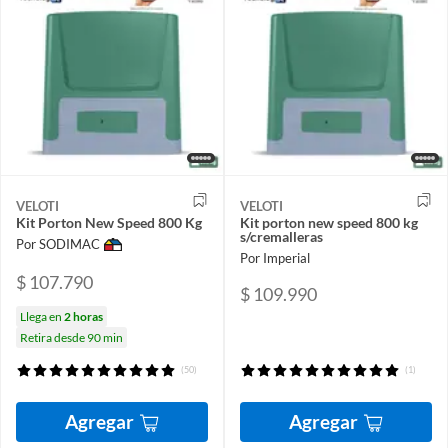
VELOTI
VELOTI
Kit Porton New Speed 800 Kg
Kit porton new speed 800 kg
s/cremalleras
Por SODIMAC
Por Imperial
$ 107.790
$ 109.990
Llega en
2 horas
Retira desde 90 min
(50)
(1)
Agregar
Agregar