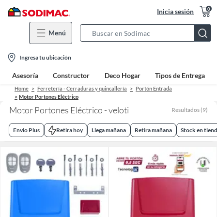
0
Inicia sesión
Menú
Search
Bar
location-
Ingresa tu ubicación
icon
Asesoría
Constructor
Deco Hogar
Tipos de Entrega
Home
Ferretería - Cerraduras y quincallería
Portón Entrada
Motor Portones Eléctrico
Motor Portones Eléctrico - veloti
Resultados
(
9
)
Envio Plus
Retira hoy
Llega mañana
Retira mañana
Stock en tien