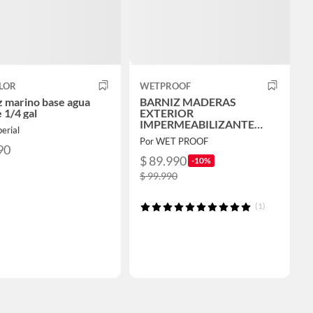
LOR
WETPROOF
z marino base agua
BARNIZ MADERAS
 1/4 gal
EXTERIOR
IMPERMEABILIZANTE
erial
PROTECTOR SEMIBRILLO
Por WET PROOF
AL AGUA WET PROOF®
90
EXTRA ALERCE 1 GAL
$ 89.990
-10%
$ 99.990
(1)