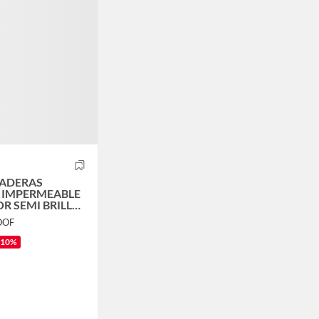
MADERAS
 IMPERMEABLE
R SEMI BRILLO
 WET PROOF®
OOF
RCE 1-4 GL
-10%