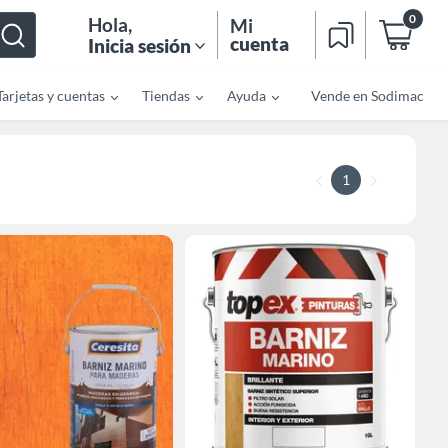
0
Hola
,
Mi
cuenta
Inicia sesión
Tarjetas y cuentas
Tiendas
Ayuda
Vende en Sodimac
1