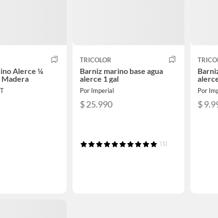
TRICOLOR
TRICO
ino Alerce ¼
Barniz marino base agua
Barni
a Madera
alerce 1 gal
alerce
RT
Por Imperial
Por Imp
$ 25.990
$ 9.9
(1)