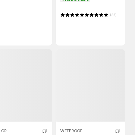
(25)
LOR
WETPROOF