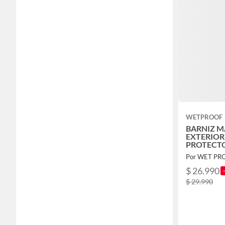
WETPROOF
BARNIZ 
EXTERIOR
PROTECTO
AL AGUA
Por WET PR
EXTRA ALE
$ 26.990
$ 29.990