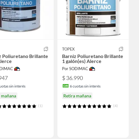
TOPEX
z Poliuretano Brillante
Barniz Poliuretano Brillante
Alerce
1 galón(es) Alerce
ODIMAC
Por SODIMAC
947
$ 36.990
uotas sin interés
6
cuotas sin interés
a mañana
Retira mañana
(1)
(4)