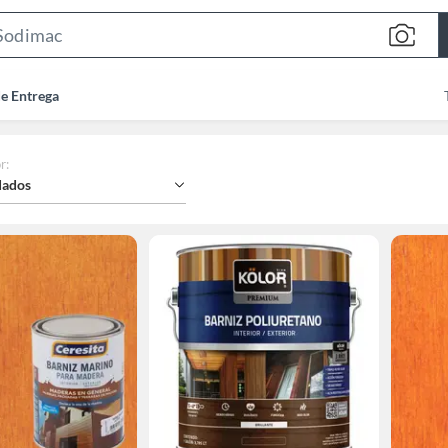
Search
Bar
de Entrega
r
:
ados