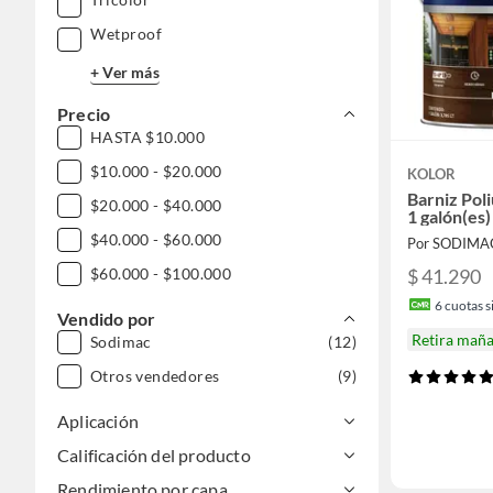
Wetproof
+ Ver más
Precio
HASTA $10.000
$10.000 - $20.000
KOLOR
Barniz Poli
$20.000 - $40.000
1 galón(es)
$40.000 - $60.000
Por SODIMA
$ 41.290
$60.000 - $100.000
6
cuotas si
Vendido por
Retira mañ
Sodimac
(12)
Otros vendedores
(9)
Aplicación
Calificación del producto
Rendimiento por capa