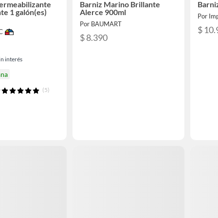
ermeabilizante
Barniz Marino Brillante
Barni
te 1 galón(es)
Alerce 900ml
Por Imp
Por BAUMART
$ 10.
C
$ 8.390
n interés
ana
(5)