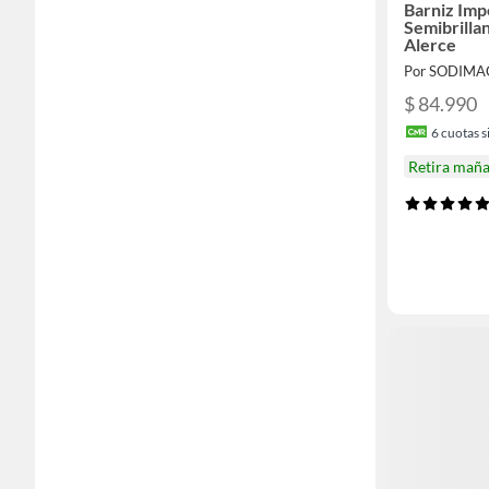
Barniz Imp
Semibrillan
Alerce
Por SODIMA
$ 84.990
6
cuotas si
Retira mañ