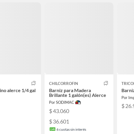
CHILCORROFIN
TRICO
no alerce 1/4 gal
Barniz para Madera
Barniz
Brillante 1 galón(es) Alerce
Por Imp
Por SODIMAC
$ 26.
$ 43.060
$ 36.601
6
cuotas sin interés