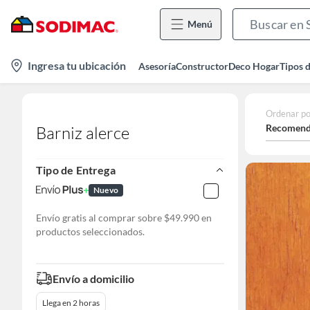
Menú
location-
Ingresa tu ubicación
Asesoría
Constructor
Deco Hogar
Tipos 
icon
Ordenar po
Recomend
Barniz alerce
Tipo de Entrega
Nuevo
Envío gratis al comprar sobre $49.990 en
productos seleccionados.
Envío a domicilio
Llega en 2 horas