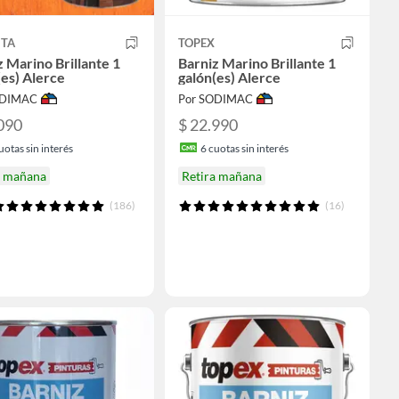
ITA
TOPEX
z Marino Brillante 1
Barniz Marino Brillante 1
(es) Alerce
galón(es) Alerce
ODIMAC
Por SODIMAC
090
$ 22.990
uotas sin interés
6
cuotas sin interés
a mañana
Retira mañana
(186)
(16)