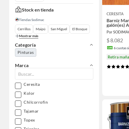
Stock en tienda
CERESITA
Tiendas Sodimac
Barniz Mar
galón(es) 
Cerrillos
Maipú
San Miguel
El Bosque
Por SODIMA
Mostrar más
$ 8.082
Categoría
6
cuotas si
Pinturas
Retira mañ
Marca
Ceresita
Kolor
Chilcorrofin
Tajamar
Topex
Tricolor