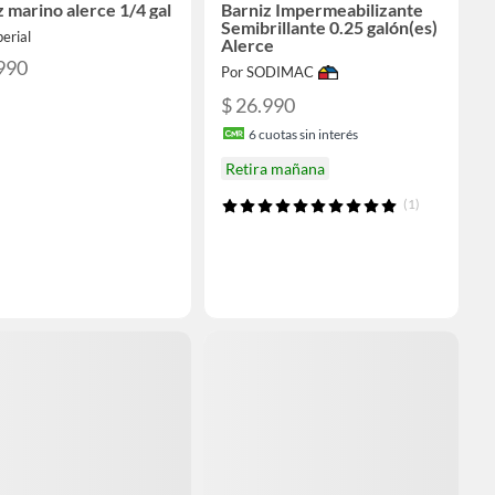
z marino alerce 1/4 gal
Barniz Impermeabilizante
Semibrillante 0.25 galón(es)
erial
Alerce
990
Por SODIMAC
$ 26.990
6
cuotas sin interés
Retira mañana
(1)