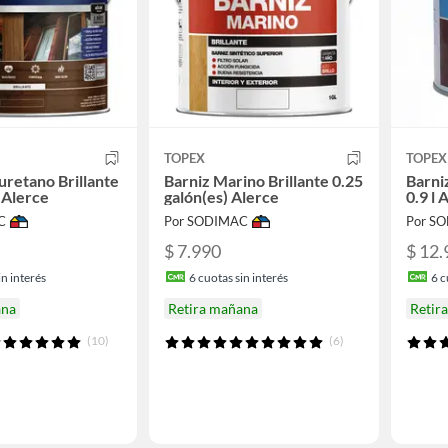
TOPEX
TOPEX
uretano Brillante
Barniz Marino Brillante 0.25
Barni
 Alerce
galón(es) Alerce
0.9 l 
C
Por SODIMAC
Por S
$ 7.990
$ 12.
n interés
6
cuotas sin interés
6
c
ana
Retira mañana
Retir
(10)
(6)