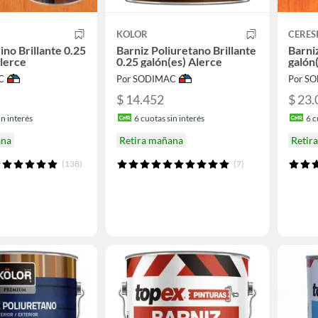
KOLOR
CERES
ino Brillante 0.25
Barniz Poliuretano Brillante
Barni
Alerce
0.25 galón(es) Alerce
galón
C
Por SODIMAC
Por S
$ 14.452
$ 23.
n interés
6
cuotas sin interés
6
c
ana
Retira mañana
Retir
(138)
(7)