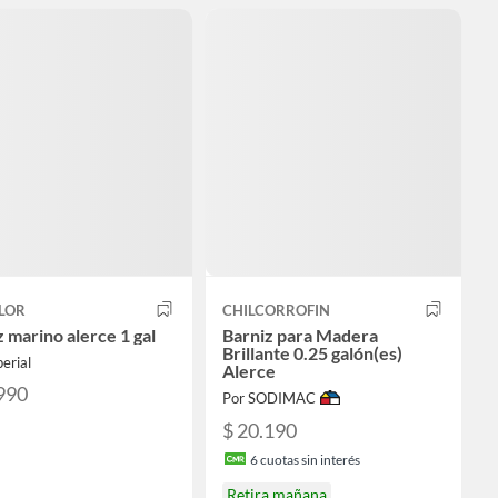
LOR
CHILCORROFIN
 marino alerce 1 gal
Barniz para Madera
Brillante 0.25 galón(es)
erial
Alerce
990
Por SODIMAC
$ 20.190
6
cuotas sin interés
Retira mañana