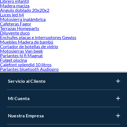
Librero infantil
Madera maciza
Angulo doblado 20x20x2
Luces led h4
Motosierra inalámbrica
Cafeteras Fagor
Terrazas Homeparts
Diluyente duco
Enchufes placas e interruptores Gewiss
Muebles Madera de bambú
Cortador de botellas de vidrio
Motosierras Van beek
Parlantes hi fi Magnat
Fulget piscina
Calefont splendid 10 litros
Parlantes bluetooth Audiopro
Servicio al Cliente
Mi Cuenta
Nuestra Empresa