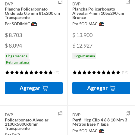
DVP
DVP
Plancha Policarbonato
Plancha Policarbonato
Ondulada 0.5 mm 81x200 cm
Alveolar 4 mm 105x290 cm
Transparente
Bronce
Por SODIMAC
Por SODIMAC
$ 8.703
$ 13.900
$ 8.094
$ 12.927
Llega mañana
Llega mañana
Retira mañana
(79)
(151)
Agregar
Agregar
DVP
DVP
Policarbonato Alveolar
Perfil Hcp Clip 4 6 8 10 Mm 3
2100x5800x8mm
Metros Base Y Tapa
Transparente
Por SODIMAC
Por DVP