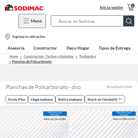
0
Inicia sesión
Menú
Search
Bar
location-
Ingresa tu ubicación
icon
Asesoría
Constructor
Deco Hogar
Tipos de Entrega
Home
Construcción - Techos y Aislantes
Techumbre
Planchas de Policarbonato
Planchas de Policarbonato - dvp
Resultados
(
84
)
Envio Plus
Llega mañana
Retira mañana
Stock en tienda
(
0
)