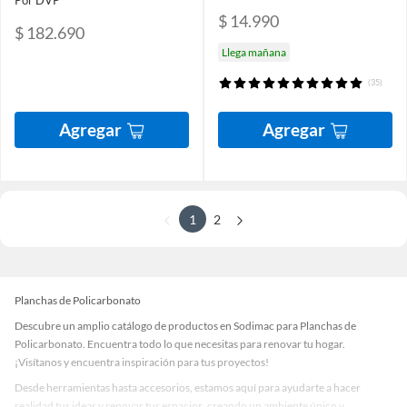
$ 14.990
$ 182.690
Llega mañana
(35)
Agregar
Agregar
1
2
Planchas de Policarbonato
Descubre un amplio catálogo de productos en Sodimac para Planchas de
Policarbonato. Encuentra todo lo que necesitas para renovar tu hogar.
¡Visítanos y encuentra inspiración para tus proyectos!
Desde herramientas hasta accesorios, estamos aquí para ayudarte a hacer
realidad tus ideas y renovar tus espacios, creando un ambiente único y