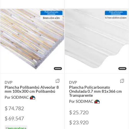
DVP
DVP
Plancha Polibambú Alveolar 8
Plancha Policarbonato
mm 100x300 cm Polibambú
Ondulada 0.7 mm 81x366 cm
Transparente
Por SODIMAC
Por SODIMAC
$ 74.782
$ 25.720
$ 69.547
$ 23.920
Llega mañana