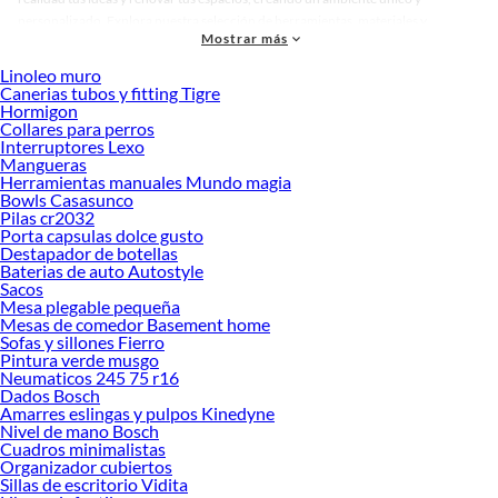
personalizado. Explora nuestra selección de herramientas, materiales y
Mostrar más
accesorios de calidad que te ayudarán a crear un espacio más tú.
Linoleo muro
Desde remodelaciones hasta proyectos de decoración, estamos aquí para hacer
Canerias tubos y fitting Tigre
tus ideas realidad. ¡Visítanos y encuentra todo lo que tenemos para ofrecerte en
Hormigon
Planchas de Policarbonato!
Collares para perros
Interruptores Lexo
Explora la variedad de productos de Planchas de Policarbonato en
Mangueras
Sodimac
Herramientas manuales Mundo magia
Bowls Casasunco
Herramientas, materiales y accesorios de calidad para tus proyectos y
Pilas cr2032
renovación de espacios. ¡Visítanos y descubre todo lo que tenemos para
Porta capsulas dolce gusto
ofrecerte!
Destapador de botellas
Baterias de auto Autostyle
Encuentra una amplia variedad de productos de Planchas de Policarbonato en
Sacos
Sodimac. Encuentra todo lo necesario para tus proyectos de renovación y
Mesa plegable pequeña
Mesas de comedor Basement home
decoración. ¡Visítanos y haz tus ideas realidad!
Sofas y sillones Fierro
Pintura verde musgo
Neumaticos 245 75 r16
Dados Bosch
Amarres eslingas y pulpos Kinedyne
Nivel de mano Bosch
Cuadros minimalistas
Organizador cubiertos
Sillas de escritorio Vidita