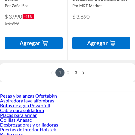
Por Zafiel Spa
Por M&T Market
$ 3.990
$ 3.690
-43%
$ 6.990
Agregar
Agregar
1
2
3
Pesas y balanzas Ofertabkn
Aspiradora lava alfombras
Botas de agua Powerfull
Cable para soldadora
Placas para armar
Golillas Anasac
Desbrozadoras y orilladoras
Puertas de interior Holztek
Radio retro