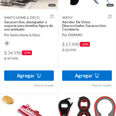
SANTU HOME & DECO
WAYU
Sacacorchos, destapador y
Abridor De Vinos
soporte para botellas figura de
Descorchador Sacacorchos
oso plateado
Cocteleria
Por Santu Home & Deco
Por DISPARO
$ 17.990
-22%
$ 22.990
$ 34.990
-27%
$ 47.990
Agregar
Agregar
Patrocinado
Patrocinado