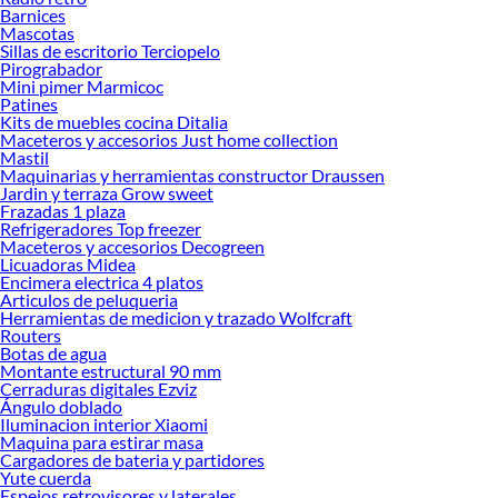
Barnices
Mascotas
Sillas de escritorio Terciopelo
Pirograbador
Mini pimer Marmicoc
Patines
Kits de muebles cocina Ditalia
Maceteros y accesorios Just home collection
Mastil
Maquinarias y herramientas constructor Draussen
Jardin y terraza Grow sweet
Frazadas 1 plaza
Refrigeradores Top freezer
Maceteros y accesorios Decogreen
Licuadoras Midea
Encimera electrica 4 platos
Articulos de peluqueria
Herramientas de medicion y trazado Wolfcraft
Routers
Botas de agua
Montante estructural 90 mm
Cerraduras digitales Ezviz
Ángulo doblado
Iluminacion interior Xiaomi
Maquina para estirar masa
Cargadores de bateria y partidores
Yute cuerda
Espejos retrovisores y laterales