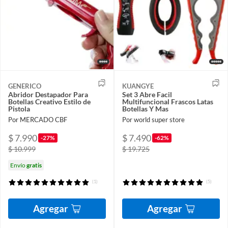
GENERICO
KUANGYE
Abridor Destapador Para
Set 3 Abre Facil
Botellas Creativo Estilo de
Multifuncional Frascos Latas
Pistola
Botellas Y Mas
Por MERCADO CBF
Por world super store
$ 7.990
$ 7.490
-27%
-62%
$ 10.999
$ 19.725
Envío
gratis
(1)
(5)
Agregar
Agregar