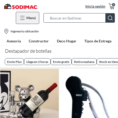
0
Inicia sesión
Menú
Search
Bar
location-
Ingresa tu ubicación
icon
Asesoría
Constructor
Deco Hogar
Tipos de Entrega
Destapador de botellas
Envio Plus
Llega en 2 horas
Envío gratis
Retira mañana
Stock en tien