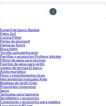
1
Esmeril de banco Bauker
Palos 2x3
Cocina Filher
Perlas de plumavit
Hamacas Acero
Rca a hdmi
Tornillo autoperforante
Parrillas y accesorios Profesor klocker
Filtros de agua para piscinas
Fuentes de agua para jardin
Juegos de terraza El barco
Ácido muriático
Pisos y revestimientos Scop
Herramientas manuales Kwb
Bodegas de jardin Ergo
Presostato compresor
Sacos
Tachuelas para tapiceria
Servilletero y accesorios
Conectores y accesorios para madera
Lana mineral 80 mm