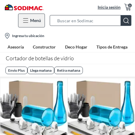
0
Inicia sesión
Menú
Search
Bar
location-
Ingresa tu ubicación
icon
Asesoría
Constructor
Deco Hogar
Tipos de Entrega
Cortador de botellas de vidrio
Envio Plus
Llega mañana
Retira mañana