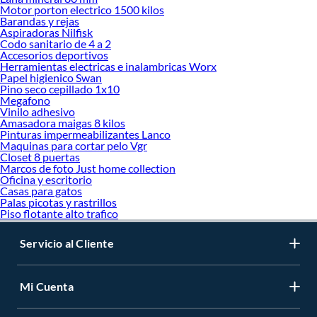
Motor porton electrico 1500 kilos
Barandas y rejas
Aspiradoras Nilfisk
Codo sanitario de 4 a 2
Accesorios deportivos
Herramientas electricas e inalambricas Worx
Papel higienico Swan
Pino seco cepillado 1x10
Megafono
Vinilo adhesivo
Amasadora maigas 8 kilos
Pinturas impermeabilizantes Lanco
Maquinas para cortar pelo Vgr
Closet 8 puertas
Marcos de foto Just home collection
Oficina y escritorio
Casas para gatos
Palas picotas y rastrillos
Piso flotante alto trafico
Servicio al Cliente
Mi Cuenta