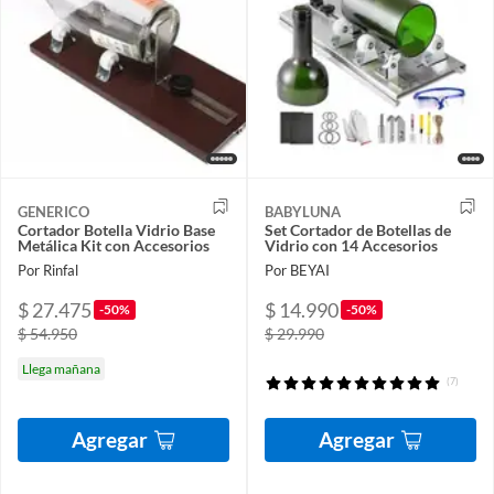
GENERICO
BABYLUNA
Cortador Botella Vidrio Base
Set Cortador de Botellas de
Metálica Kit con Accesorios
Vidrio con 14 Accesorios
Por Rinfal
Por BEYAI
$ 27.475
$ 14.990
-50%
-50%
$ 54.950
$ 29.990
Llega mañana
(7)
Agregar
Agregar