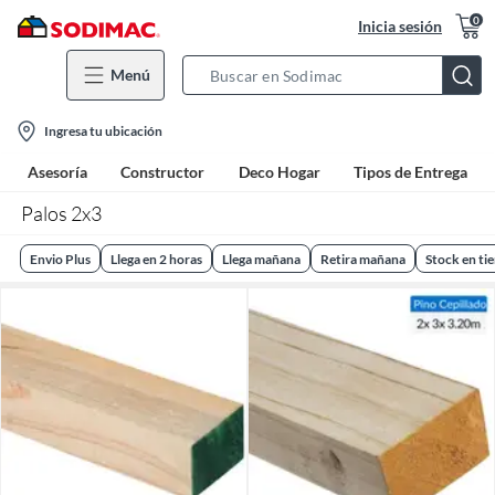
0
Inicia sesión
Menú
Search
Bar
location-
Ingresa tu ubicación
icon
Asesoría
Constructor
Deco Hogar
Tipos de Entrega
Palos 2x3
Envio Plus
Llega en 2 horas
Llega mañana
Retira mañana
Stock en ti