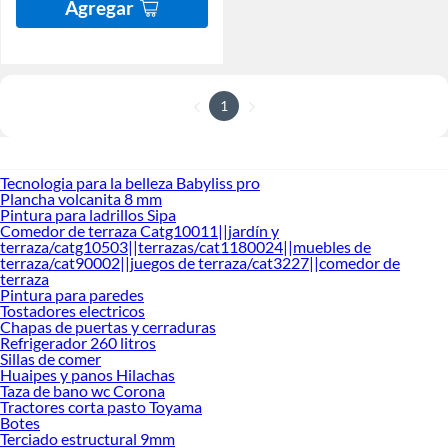
Agregar
1
Tecnologia para la belleza Babyliss pro
Plancha volcanita 8 mm
Pintura para ladrillos Sipa
Comedor de terraza Catg10011||jardín y
terraza/catg10503||terrazas/cat1180024||muebles de
terraza/cat90002||juegos de terraza/cat3227||comedor de
terraza
Pintura para paredes
Tostadores electricos
Chapas de puertas y cerraduras
Refrigerador 260 litros
Sillas de comer
Huaipes y panos Hilachas
Taza de bano wc Corona
Tractores corta pasto Toyama
Botes
Terciado estructural 9mm