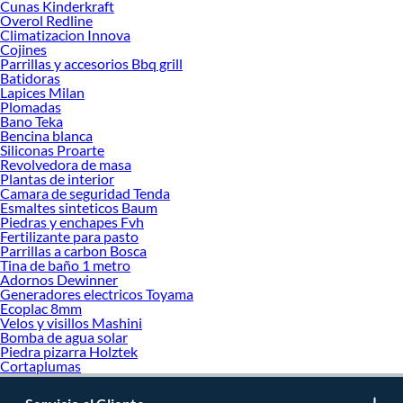
Cunas Kinderkraft
Overol Redline
Climatizacion Innova
Cojines
Parrillas y accesorios Bbq grill
Batidoras
Lapices Milan
Plomadas
Bano Teka
Bencina blanca
Siliconas Proarte
Revolvedora de masa
Plantas de interior
Camara de seguridad Tenda
Esmaltes sinteticos Baum
Piedras y enchapes Fvh
Fertilizante para pasto
Parrillas a carbon Bosca
Tina de baño 1 metro
Adornos Dewinner
Generadores electricos Toyama
Ecoplac 8mm
Velos y visillos Mashini
Bomba de agua solar
Piedra pizarra Holztek
Cortaplumas