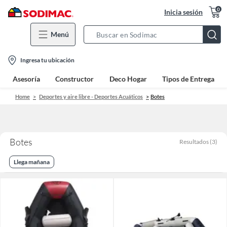
0
Inicia sesión
Menú
Search
Bar
location-
Ingresa tu ubicación
icon
Asesoría
Constructor
Deco Hogar
Tipos de Entrega
Home
Deportes y aire libre - Deportes Acuáticos
Botes
Botes
Resultados
(
3
)
Llega mañana