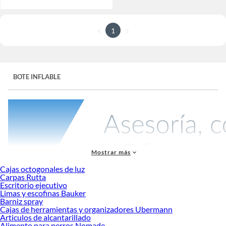
1
BOTE INFLABLE
Mostrar más
Cajas octogonales de luz
Carpas Rutta
Escritorio ejecutivo
Limas y escofinas Bauker
Un
bote inflable
es una excelente opción para quienes disfrutan de actividades
Barniz spray
acuáticas, ya sea para pescar, explorar lagos y ríos o simplemente para disfrutar
Cajas de herramientas y organizadores Ubermann
de un paseo tranquilo sobre el agua. Estos botes son ligeros, portátiles y fáciles
Articulos de alcantarillado
de almacenar, lo que los convierte en una opción popular para quienes buscan
Alimento para perros Nomade