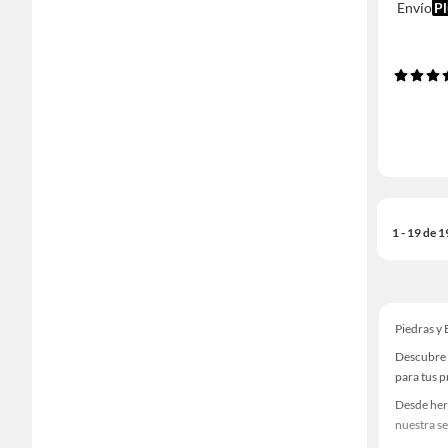
Envío
Pl
1 - 19 de 
Piedras y
Descubre 
para tus 
Desde her
nuestra se