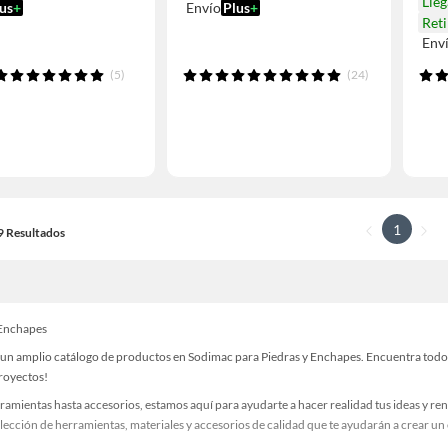
Lle
us
+
Envío
Plus
+
Ret
Env
(5)
(24)
1
19 Resultados
 Enchapes
un amplio catálogo de productos en Sodimac para Piedras y Enchapes. Encuentra todo lo
proyectos!
ramientas hasta accesorios, estamos aquí para ayudarte a hacer realidad tus ideas y re
lección de herramientas, materiales y accesorios de calidad que te ayudarán a crear un