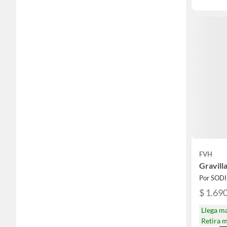
FVH
Gravill
Por SOD
$ 1.69
Llega m
Retira 