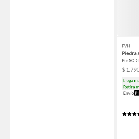
FVH
Piedra 
Por SOD
$ 1.79
Llega m
Retira 
Envío
Pl