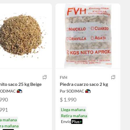
FVH
ito saco 25 kg Beige
Piedra cuarzo saco 2 kg
 SODIMAC
Por SODIMAC
.990
$ 1.990
.991
Llega mañana
Retira mañana
ga mañana
Envío
Plus
+
ira mañana