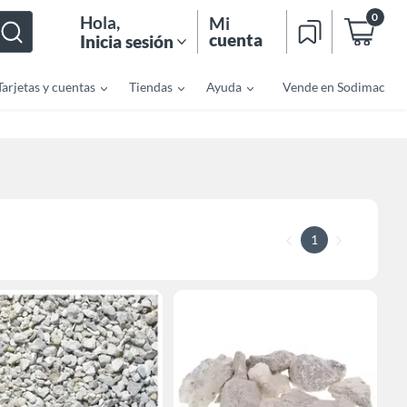
0
Hola
,
Mi
cuenta
Inicia sesión
Tarjetas y cuentas
Tiendas
Ayuda
Vende en Sodimac
1