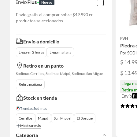
Nuevo
Envío gratis al comprar sobre $49.990 en
productos seleccionados.
FVH
Envío a domicilio
Piedra 
Llega en 2 horas
Llega mañana
Por SOD
$ 14.9
Retiro en un punto
$ 13.4
Sodimac Cerrillos, Sodimac Maipú, Sodimac San Miguel, Sodimac El Bosque, Sodimac San Bernardo, Constructor Cantagallo, Sodimac Talagante, Sodimac San Fernando
Llega m
Retira mañana
Retira 
Envío
Pl
Stock en tienda
Tiendas Sodimac
Cerrillos
Maipú
San Miguel
El Bosque
Mostrar más
Categoría