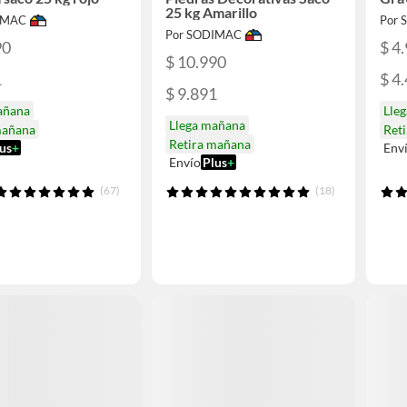
25 kg Amarillo
IMAC
Por
Por SODIMAC
90
$ 4
$ 10.990
1
$ 4
$ 9.891
añana
Lle
Llega mañana
mañana
Ret
Retira mañana
us
+
Env
Envío
Plus
+
(67)
(18)