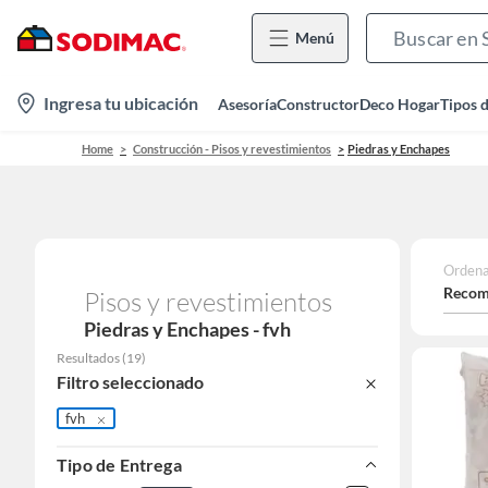
Menú
location-
Ingresa tu ubicación
Asesoría
Constructor
Deco Hogar
Tipos 
icon
Home
Construcción - Pisos y revestimientos
Piedras y Enchapes
Ordena
Recom
Pisos y revestimientos
Piedras y Enchapes - fvh
Resultados
(
19
)
Filtro seleccionado
fvh
Tipo de Entrega