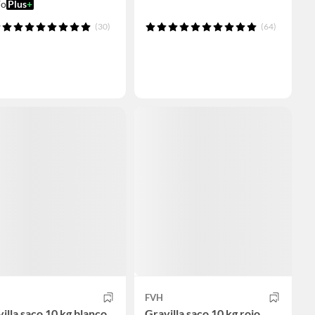
ío
Plus
+
(30)
(64)
FVH
illa saco 10 kg blanco
Gravilla saco 10 kg rojo