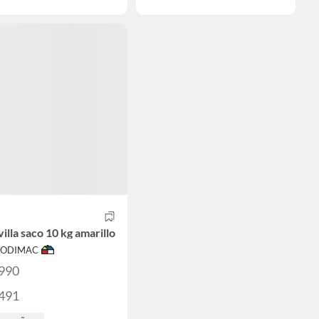
illa saco 10 kg amarillo
 SODIMAC
.990
.491