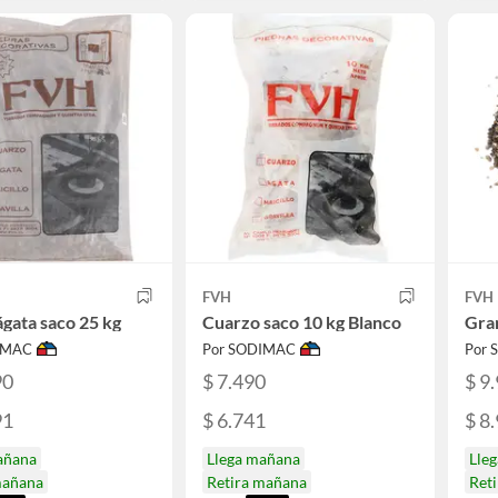
FVH
FVH
ágata saco 25 kg
Cuarzo saco 10 kg Blanco
Gran
IMAC
Por SODIMAC
Por
90
$ 7.490
$ 9
91
$ 6.741
$ 8
añana
Llega mañana
Lle
mañana
Retira mañana
Ret