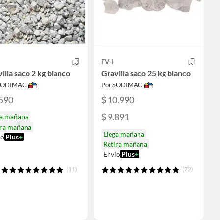
FVH
illa saco 2 kg blanco
Gravilla saco 25 kg blanco
 SODIMAC
Por SODIMAC
.590
$ 10.990
$ 9.891
ga mañana
ira mañana
Llega mañana
ío
Plus
+
Retira mañana
Envío
Plus
+
(11)
(72)