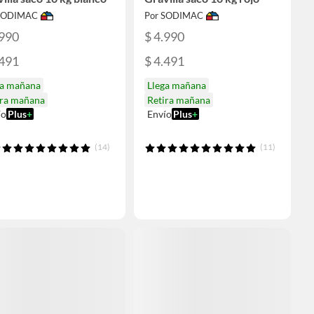
 SODIMAC
Por SODIMAC
.990
$ 4.990
.491
$ 4.491
ga mañana
Llega mañana
ira mañana
Retira mañana
ío
Plus
+
Envío
Plus
+
(14)
(11)