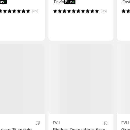
us
+
Envío
Plus
+
Env
(69)
(35)
FVH
FVH
a saco 25 kg rojo
Piedras Decorativas Saco
Grav