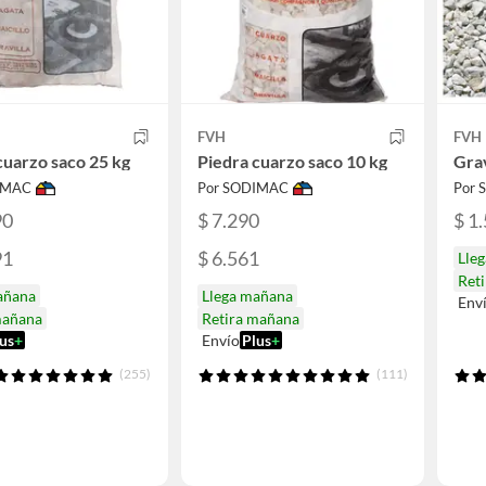
FVH
FVH
cuarzo saco 25 kg
Piedra cuarzo saco 10 kg
Grav
IMAC
Por SODIMAC
Por
90
$ 7.290
$ 1
91
$ 6.561
Lle
Ret
añana
Llega mañana
Env
mañana
Retira mañana
us
+
Envío
Plus
+
(255)
(111)