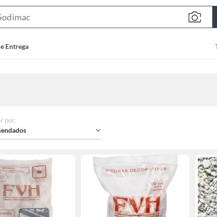
Search
Bar
de Entrega
r por
:
endados