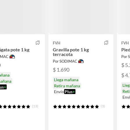
FVH
FVH
ágata pote 1 kg
Gravilla pote 1 kg
Pied
terracota
IMAC
Por
Por SODIMAC
0
$ 5
$ 1.690
$ 4
añana
Llega mañana
mañana
Lle
Retira mañana
us
+
Ret
Envío
Plus
+
Env
(13)
(3)