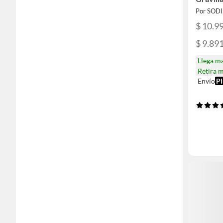
Por SOD
$ 10.9
$ 9.89
Llega m
Retira 
Envío
Pl