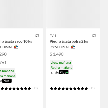
FVH
ra ágata saco 10 kg
Piedra ágata bolsa 2 kg
 SODIMAC
Por SODIMAC
.290
$ 1.490
.761
Llega mañana
Retira mañana
ga mañana
Envío
Plus
+
ira mañana
ío
Plus
+
(21)
(11)