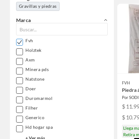
Gravillas y piedras
Marca
Fvh
Holztek
Axm
Minera pds
Natstone
FVH
Doer
Piedra 
Por SOD
Duromarmol
$ 11.9
Filher
$ 10.7
Generico
Hd hogar spa
Llega m
Retira 
+ Ver más