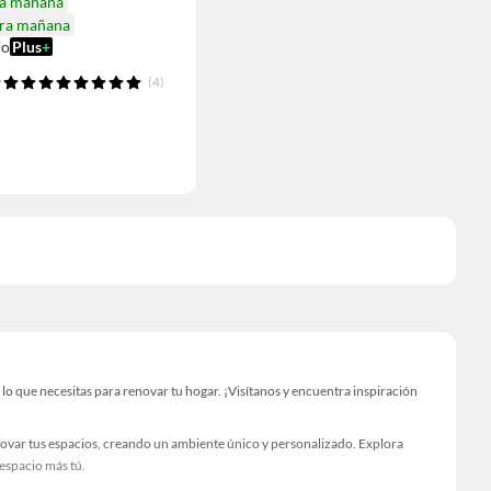
ga mañana
ira mañana
ío
Plus
+
(4)
 que necesitas para renovar tu hogar. ¡Visítanos y encuentra inspiración
novar tus espacios, creando un ambiente único y personalizado. Explora
 espacio más tú.