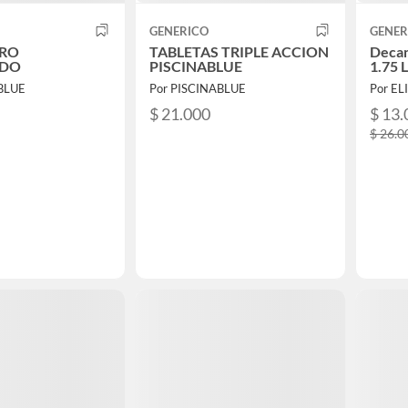
GENERICO
GENER
ORO
TABLETAS TRIPLE ACCION
Decan
ADO
PISCINABLUE
1.75 L
BLUE
Por PISCINABLUE
Por E
$ 21.000
$ 13.
$ 26.0