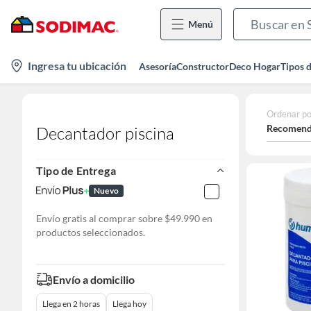
Menú
location-
Ingresa tu ubicación
Asesoría
Constructor
Deco Hogar
Tipos 
icon
Ordenar po
Recomend
Decantador piscina
Tipo de Entrega
Nuevo
Envío gratis al comprar sobre $49.990 en
productos seleccionados.
Envío a domicilio
Llega en 2 horas
Llega hoy