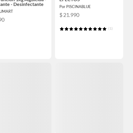
lante - Desinfectante
Por PISCINABLUE
AUMART
$ 21.990
90
(1)