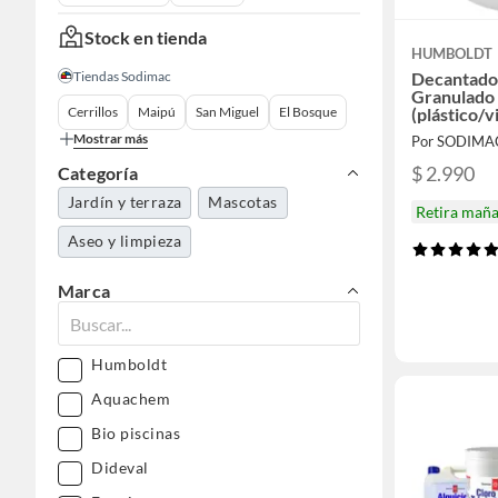
Stock en tienda
HUMBOLDT
Tiendas Sodimac
Decantador
Granulado 
Cerrillos
Maipú
San Miguel
El Bosque
(plástico/v
Mostrar más
Por SODIMA
$ 2.990
Categoría
Jardín y terraza
Mascotas
Retira mañ
Aseo y limpieza
Marca
Humboldt
Aquachem
Bio piscinas
Dideval