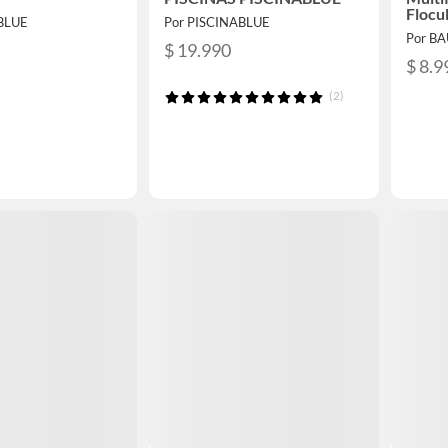
Flocu
BLUE
Por PISCINABLUE
Por B
$ 19.990
$ 8.9
(2)