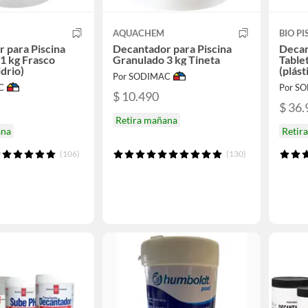
AQUACHEM
BIO PI
 para Piscina
Decantador para Piscina
Decan
1 kg Frasco
Granulado 3 kg Tineta
Table
idrio)
(plást
Por SODIMAC
C
Por S
$ 10.490
$ 36.
Retira mañana
ana
Retir
(106)
(130)