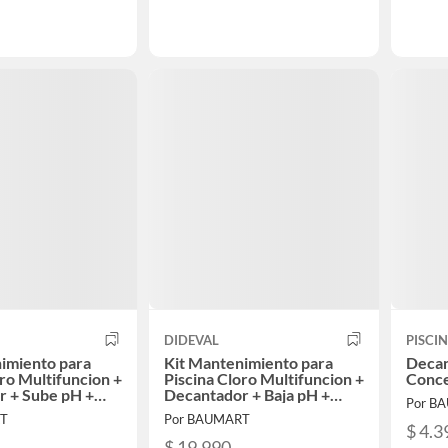
DIDEVAL
PISCI
imiento para
Kit Mantenimiento para
Decan
oro Multifuncion +
Piscina Cloro Multifuncion +
Conce
r + Sube pH +
Decantador + Baja pH +
Por B
Alguicida
RT
Por BAUMART
$ 4.3
$ 19.990