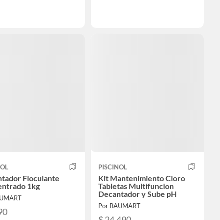
NOL
PISCINOL
tador Floculante
Kit Mantenimiento Cloro
ntrado 1kg
Tabletas Multifuncion
Decantador y Sube pH
AUMART
Por BAUMART
90
$ 24.490