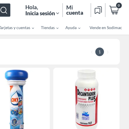
0
Hola
,
Mi
cuenta
Inicia sesión
Tarjetas y cuentas
Tiendas
Ayuda
Vende en Sodimac
1