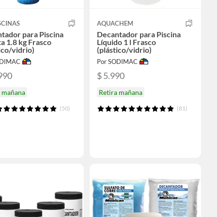
SCINAS
AQUACHEM
tador para Piscina
Decantador para Piscina
ta 1.8 kg Frasco
Líquido 1 l Frasco
ico/vidrio)
(plástico/vidrio)
ODIMAC
Por SODIMAC
990
$ 5.990
a mañana
Retira mañana
(50)
(81)