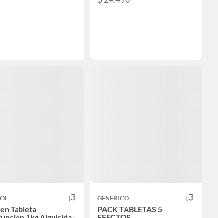
NOL
GENERICO
 en Tableta
PACK TABLETAS 5
funcion 1kg Alguicida -
EFECTOS