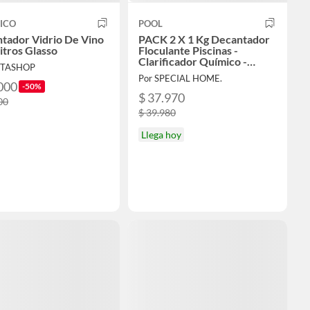
ICO
POOL
tador Vidrio De Vino
PACK 2 X 1 Kg Decantador
itros Glasso
Floculante Piscinas -
Clarificador Químico -
LITASHOP
Máxima Acción Anti-
Por SPECIAL HOME.
Turbidez
000
-50%
$ 37.970
00
$ 39.980
Llega hoy