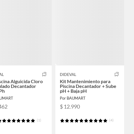
AL
DIDEVAL
scina Alguicida Cloro
Kit Mantenimiento para
lado Decantador
Piscina Decantador + Sube
Ph
pH + Baja pH
AUMART
Por BAUMART
462
$ 12.990
(1)
(4)