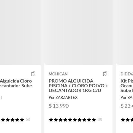
MOHICAN
DIDEV
 Alguicida Cloro
PROMO ALGUICIDA
Kit Pi
ecantador Sube
PISCINA + CLORO POLVO +
Granu
DECANTADOR 1KG C/U
Sube 
RT
Por ZARZARTEX
Por B
$ 13.990
$ 23.
(6)
(8)