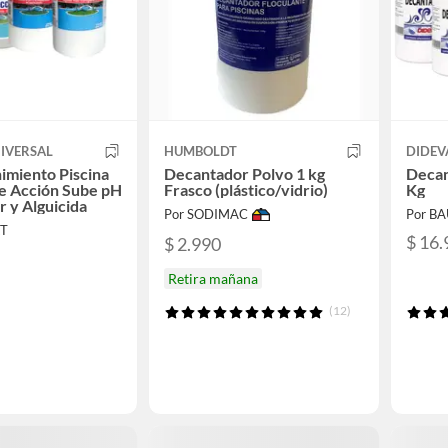
IVERSAL
HUMBOLDT
DIDEV
imiento Piscina
Decantador Polvo 1 kg
Decan
le Acción Sube pH
Frasco (plástico/vidrio)
Kg
 y Alguicida
Por SODIMAC
Por B
RT
$ 16.
$ 2.990
Retira mañana
(12)