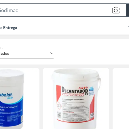
Search
Bar
de Entrega
r
:
ados