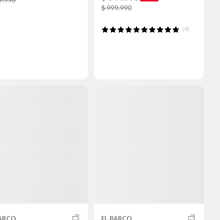
$ 999.990
(4)
BARCO
EL BARCO