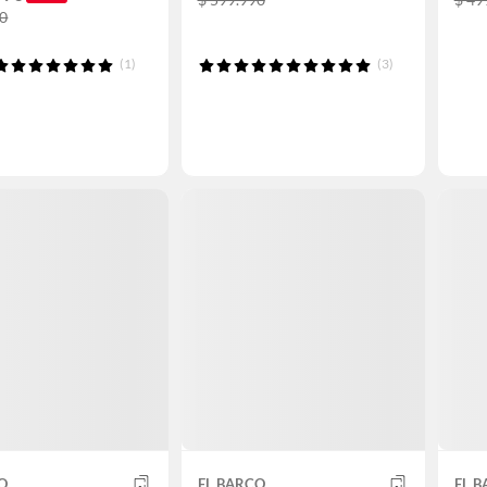
90
(1)
(3)
O
EL BARCO
EL 