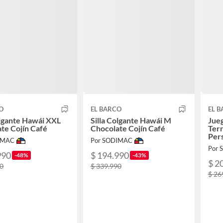
O
EL BARCO
EL 
olgante Hawái XXL
Silla Colgante Hawái M
Jue
te Cojín Café
Chocolate Cojín Café
Terr
Pers
IMAC
Por SODIMAC
Por
990
$ 194.990
-48%
-43%
$ 2
90
$ 339.990
$ 26