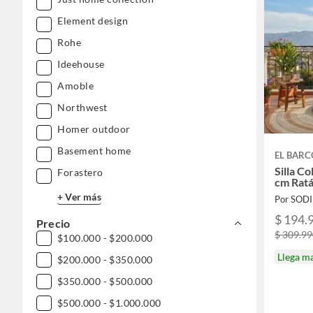
Element design
Rohe
Ideehouse
Amoble
Northwest
Homer outdoor
Basement home
EL BARC
Silla C
Forastero
cm Rat
+ Ver más
Por SOD
$ 194.
Precio
$ 309.9
$100.000 - $200.000
Llega m
$200.000 - $350.000
$350.000 - $500.000
$500.000 - $1.000.000