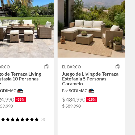
BARCO
EL BARCO
o de Terraza Living
Juego de Living de Terraza
tasia 10 Personas
Estefania 5 Personas
é
Caramelo
 SODIMAC
Por SODIMAC
24.990
$ 484.990
-38%
-18%
159.990
$ 589.990
(4)