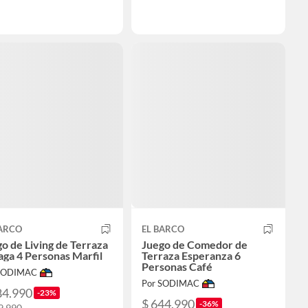
BARCO
EL BARCO
o de Living de Terraza
Juego de Comedor de
ga 4 Personas Marfil
Terraza Esperanza 6
Personas Café
 SODIMAC
Por SODIMAC
84.990
-23%
$ 644.990
-36%
9.990