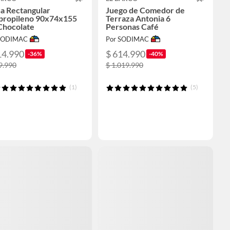
a Rectangular
Juego de Comedor de
ipropileno 90x74x155
Terraza Antonia 6
Chocolate
Personas Café
 SODIMAC
Por SODIMAC
14.990
$ 614.990
-36%
-40%
9.990
$ 1.019.990
(1)
(5)