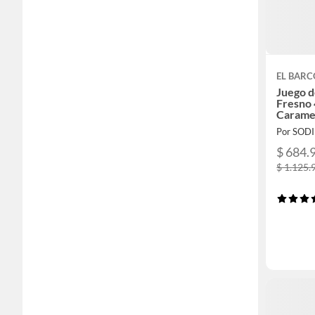
EL BARC
Juego d
Fresno 
Carame
Por SOD
$ 684.
$ 1.125.