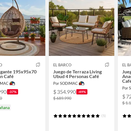
O
EL BARCO
EL 
olgante 195x95x70
Juego de Terraza Living
Jueg
án Café
Ubud 4 Personas Café
Anas
Caf
IMAC
Por SODIMAC
Por
990
$ 354.990
-37%
-49%
$ 7
90
$ 689.990
$ 1.
añana
(5)