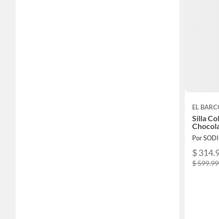
EL BARC
Silla C
Chocola
Por SOD
$ 314.
$ 599.9