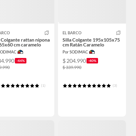
BARCO
EL BARCO
a Colgante rattan nipona
Silla Colgante 195x105x75
65x60 cm caramelo
cm Ratán Caramelo
 SODIMAC
Por SODIMAC
84.990
$ 204.990
-44%
-40%
9.990
$ 339.990
(1)
(3)