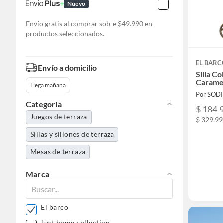
Nuevo
Envío gratis al comprar sobre $49.990 en
productos seleccionados.
EL BARC
Envío a domicilio
Silla C
Caramel
Llega mañana
Por SOD
Categoría
$ 184.
Juegos de terraza
$ 329.9
Sillas y sillones de terraza
Mesas de terraza
Marca
El barco
Just home collection