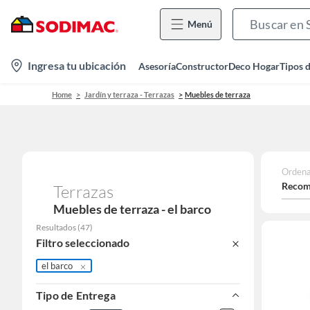
Menú
location-
Ingresa tu ubicación
Asesoría
Constructor
Deco Hogar
Tipos 
icon
Home
Jardín y terraza - Terrazas
Muebles de terraza
Ordena
Recom
Terrazas
Muebles de terraza - el barco
Resultados
(
47
)
Filtro seleccionado
el barco
Tipo de Entrega