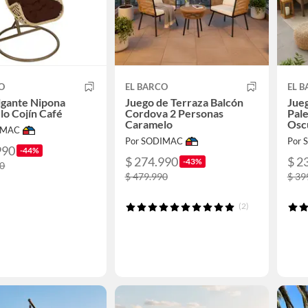
O
EL BARCO
EL 
olgante Nipona
Juego de Terraza Balcón
Jueg
o Cojín Café
Cordova 2 Personas
Pal
Caramelo
Osc
IMAC
Por SODIMAC
Por
990
-44%
$ 274.990
$ 2
-43%
90
$ 479.990
$ 39
(2)