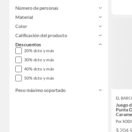
Número de personas
Material
Color
Calificación del producto
Descuentos
20% dcto y más
30% dcto y más
40% dcto y más
50% dcto y más
Peso máximo soportado
EL BARC
Juego d
Punta D
Carame
Por SOD
$ 204.