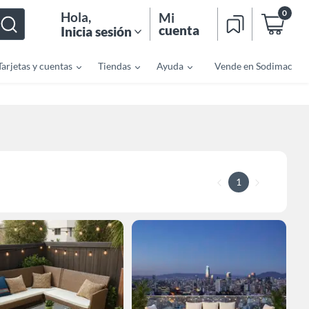
0
Hola
,
Mi
cuenta
Inicia sesión
Tarjetas y cuentas
Tiendas
Ayuda
Vende en Sodimac
1