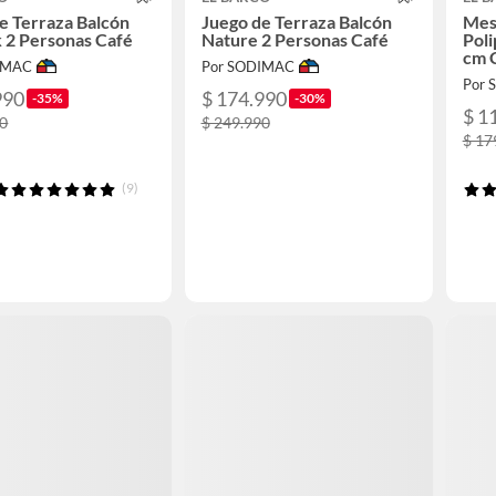
e Terraza Balcón
Juego de Terraza Balcón
Mes
 2 Personas Café
Nature 2 Personas Café
Pol
cm 
IMAC
Por SODIMAC
Por
990
$ 174.990
-35%
-30%
$ 1
90
$ 249.990
$ 17
(9)