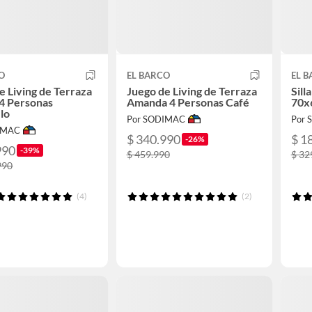
O
EL BARCO
EL 
e Living de Terraza
Juego de Living de Terraza
Sill
4 Personas
Amanda 4 Personas Café
70x
lo
Por SODIMAC
Por
IMAC
$ 340.990
$ 1
-26%
990
-39%
$ 459.990
$ 32
990
(4)
(2)