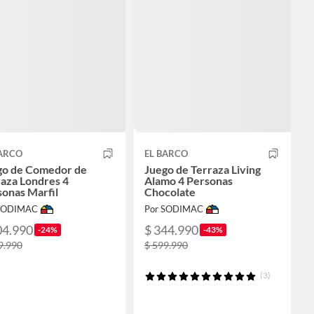
BARCO
EL BARCO
go de Comedor de
Juego de Terraza Living
aza Londres 4
Alamo 4 Personas
onas Marfil
Chocolate
 SODIMAC
Por SODIMAC
04.990
$ 344.990
-24%
-43%
9.990
$ 599.990
(3)