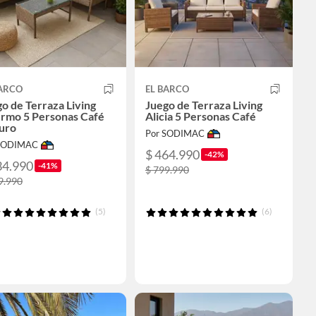
BARCO
EL BARCO
o de Terraza Living
Juego de Terraza Living
ermo 5 Personas Café
Alicia 5 Personas Café
uro
Por SODIMAC
 SODIMAC
$ 464.990
-42%
34.990
-41%
$ 799.990
9.990
(5)
(6)