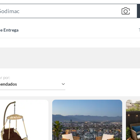
Search
Bar
de Entrega
r por
:
endados