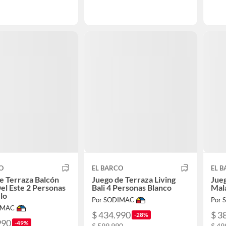
O
EL BARCO
EL 
e Terraza Balcón
Juego de Terraza Living
Jueg
el Este 2 Personas
Bali 4 Personas Blanco
Mala
lo
Por SODIMAC
Por
IMAC
$ 434.990
$ 3
-28%
990
-49%
$ 599.990
$ 49