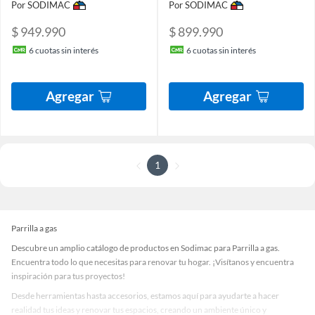
Por SODIMAC
Por SODIMAC
$ 949.990
$ 899.990
6
cuotas sin interés
6
cuotas sin interés
Agregar
Agregar
1
Parrilla a gas
Descubre un amplio catálogo de productos en Sodimac para Parrilla a gas.
Encuentra todo lo que necesitas para renovar tu hogar. ¡Visítanos y encuentra
inspiración para tus proyectos!
Desde herramientas hasta accesorios, estamos aquí para ayudarte a hacer
realidad tus ideas y renovar tus espacios, creando un ambiente único y