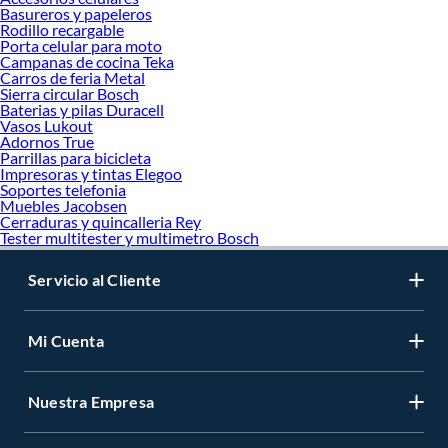
Basureros y papeleros
Rodillo recargable
Porta celular para moto
Campanas de cocina Teka
Carros de feria Metal
Sierra circular Bosch
Baterias y pilas Duracell
Vasos Lukout
Adornos True
Parrillas para bicicleta
Impresoras y tintas Elegoo
Soportes telefonia
Muebles Jacobsen
Cerraduras y quincalleria Rey
Tester multitester y multimetro Bosch
Servicio al Cliente
Mi Cuenta
Nuestra Empresa