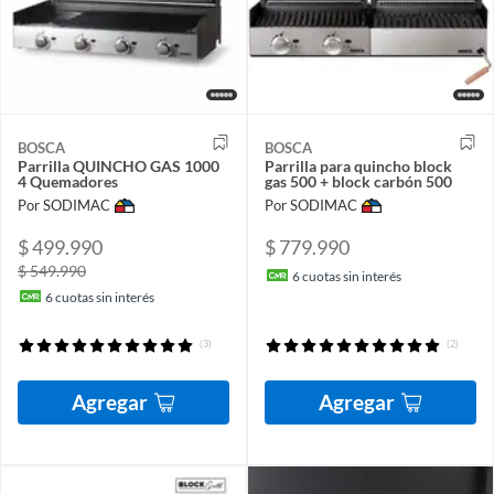
BOSCA
BOSCA
Parrilla QUINCHO GAS 1000
Parrilla para quincho block
4 Quemadores
gas 500 + block carbón 500
Por SODIMAC
Por SODIMAC
$ 499.990
$ 779.990
$ 549.990
6
cuotas sin interés
6
cuotas sin interés
(3)
(2)
Agregar
Agregar