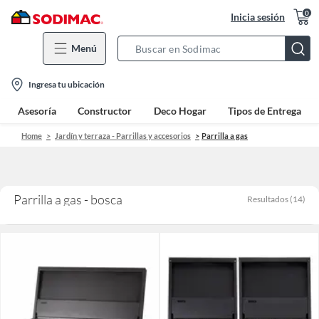
0
Inicia sesión
Menú
Search
Bar
location-
Ingresa tu ubicación
icon
Asesoría
Constructor
Deco Hogar
Tipos de Entrega
Home
Jardín y terraza - Parrillas y accesorios
Parrilla a gas
Parrilla a gas - bosca
Resultados
(
14
)