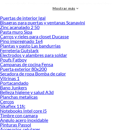
personalizado. Explora nuestra selección de herramientas, materiales y
Mostrar más
accesorios de calidad que te ayudarán a crear un espacio más tú.
Puertas de interior Igal
Desde remodelaciones hasta proyectos de decoración, estamos aquí para hacer
Bisagras para puertas y ventanas Scanavini
tus ideas realidad. ¡Visítanos y encuentra todo lo que tenemos para ofrecerte en
Zinc acanalado 2 50
Parrilla a gas!
Pasta muro Sipa
Carros y rieles para closet Ducasse
Explora la variedad de productos de Parrilla a gas en Sodimac
Pino impregnado 1x4
Plantas y pasto Las bandurrias
Herramientas, materiales y accesorios de calidad para tus proyectos y
Ferreteria Gutstark
renovación de espacios. ¡Visítanos y descubre todo lo que tenemos para
Electrodos y alambres para soldar
ofrecerte!
Poufs Fatboy
Campanas de cocina Fensa
Encuentra una amplia variedad de productos de Parrilla a gas en Sodimac.
Puerta exterior 80x200
Encuentra todo lo necesario para tus proyectos de renovación y decoración.
Secadora de ropa Bomba de calor
¡Visítanos y haz tus ideas realidad!
Vitrinas 1
Portacandado
Bano Junkers
Belleza higiene y salud A3d
Planchas metalicas
Cercos
Sikaflex 11fc
Notebooks Intel core i5
Timbre con camara
Angulo acero inoxidable
Pinturas Passol
Accesorios celulares