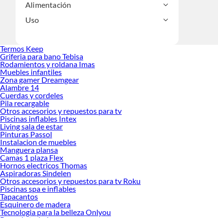
Alimentación
Uso
Termos Keep
Griferia para bano Tebisa
Rodamientos y roldana Imas
Muebles infantiles
Zona gamer Dreamgear
Alambre 14
Cuerdas y cordeles
Pila recargable
Otros accesorios y repuestos para tv
Piscinas inflables Intex
Living sala de estar
Pinturas Passol
Instalacion de muebles
Manguera plansa
Camas 1 plaza Flex
Hornos electricos Thomas
Aspiradoras Sindelen
Otros accesorios y repuestos para tv Roku
Piscinas spa e inflables
Tapacantos
Esquinero de madera
Tecnologia para la belleza Onlyou