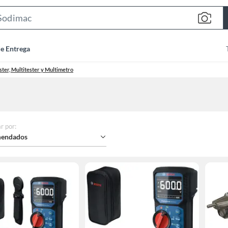
Search
Bar
de Entrega
ster, Multitester y Multimetro
r por
:
endados