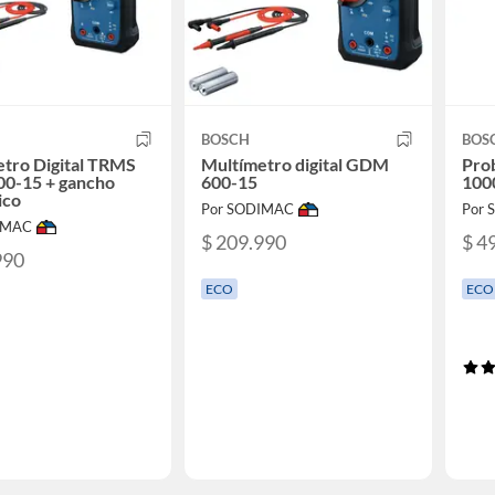
BOSCH
BOS
tro Digital TRMS
Multímetro digital GDM
Pro
0-15 + gancho
600-15
100
ico
Por SODIMAC
Por
IMAC
$ 209.990
$ 4
990
ECO
ECO