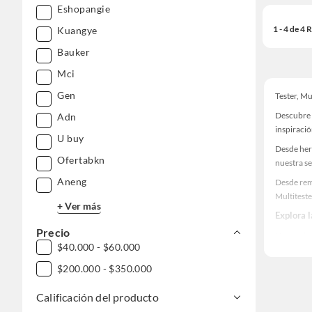
Eshopangie
1 - 4 de 4
Kuangye
Bauker
Mci
Gen
Tester, Mu
Descubre 
Adn
inspiració
U buy
Desde her
Ofertabkn
nuestra se
Aneng
Desde remo
Multitest
+ Ver más
Explora 
Precio
Herramient
$40.000 - $60.000
Encuentra
$200.000 - $350.000
¡Visítanos
Calificación del producto