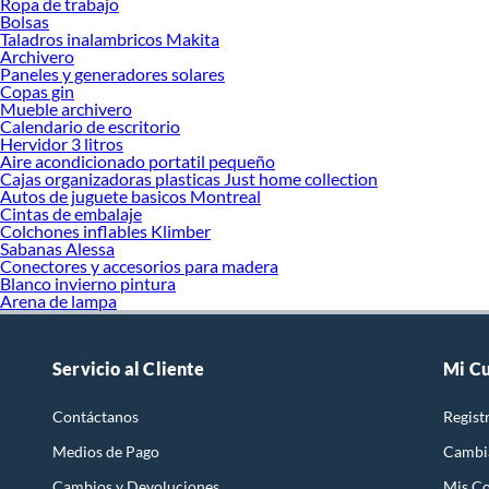
Ropa de trabajo
Bolsas
Taladros inalambricos Makita
Archivero
Paneles y generadores solares
Copas gin
Mueble archivero
Calendario de escritorio
Hervidor 3 litros
Aire acondicionado portatil pequeño
Cajas organizadoras plasticas Just home collection
Autos de juguete basicos Montreal
Cintas de embalaje
Colchones inflables Klimber
Sabanas Alessa
Conectores y accesorios para madera
Blanco invierno pintura
Arena de lampa
Servicio al Cliente
Mi C
Contáctanos
Regist
Medios de Pago
Cambi
Cambios y Devoluciones
Mis C