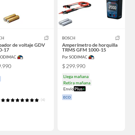
CH
BOSCH
bador de voltaje GDV
Amperímetro de horquilla
0-17
TRMS GFM 1000-15
 SODIMAC
Por SODIMAC
9.990
$ 299.990
Llega mañana
Retira mañana
Envío
Plus
+
ECO
(4)