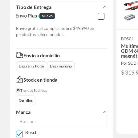
Tipo de Entrega
Nuevo
Envío gratis al comprar sobre $49.990 en
productos seleccionados.
BOSCH
Multíme
GDM 60
Envío a domicilio
magnét
Por SOD
Llega en 2 horas
Llega mañana
$ 319.
Stock en tienda
Tiendas Sodimac
Cerrillos
Marca
Bosch