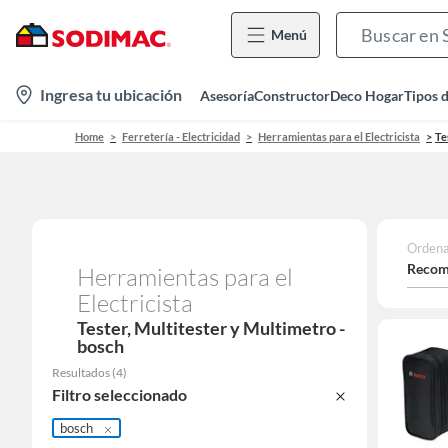
Menú
location-
Ingresa tu ubicación
Asesoría
Constructor
Deco Hogar
Tipos 
icon
Home
Ferretería - Electricidad
Herramientas para el Electricista
Te
Ordena
Recom
Herramientas para el
Electricista
Tester, Multitester y Multimetro -
bosch
Resultados
(
4
)
Filtro seleccionado
bosch