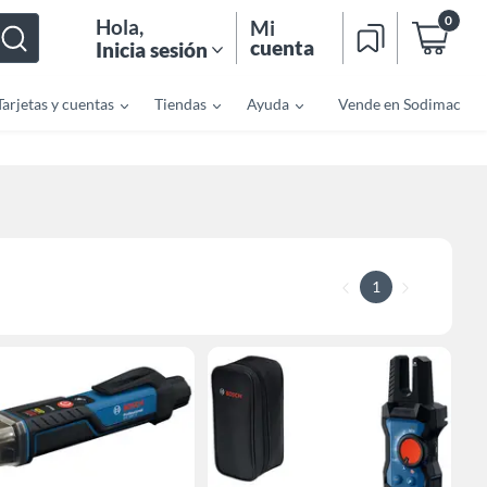
0
Hola
,
Mi
cuenta
Inicia sesión
Tarjetas y cuentas
Tiendas
Ayuda
Vende en Sodimac
1