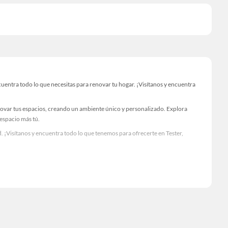
entra todo lo que necesitas para renovar tu hogar. ¡Visítanos y encuentra
novar tus espacios, creando un ambiente único y personalizado. Explora
 espacio más tú.
 ¡Visítanos y encuentra todo lo que tenemos para ofrecerte en Tester,
Visítanos y descubre todo lo que tenemos para ofrecerte!
uentra todo lo necesario para tus proyectos de renovación y decoración.