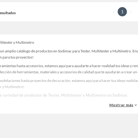
1
 Resultados
ltitester y Multimetro
un amplio catálogo de productos en Sodimac para Tester, Multitester y Multimetro. Encu
n para tus proyectos!
ramientas hasta accesorios, estamos aquí para ayudarte a hacer realidad tus ideas y re
lección de herramientas, materiales y accesorios de calidad que te ayudarán a crear un
delaciones hasta proyectos de decoración, estamos aquí para hacer tus ideas realidad.
er y Multimetro!
la variedad de productos de Tester, Multitester y Multimetro en Sodimac
as, materiales y accesorios de calidad para tus proyectos y renovación de espacios. ¡
Mostrar más
 una amplia variedad de productos de Tester, Multitester y Multimetro en Sodimac. Enc
 y haz tus ideas realidad!