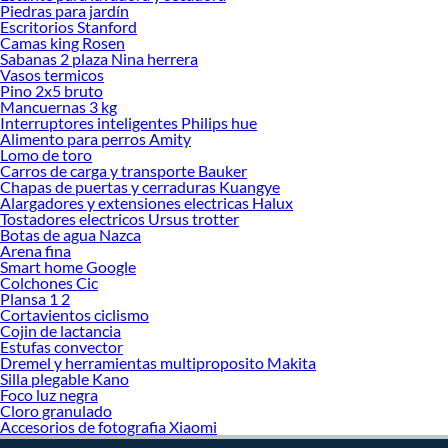
Piedras para jardín
Escritorios Stanford
Camas king Rosen
Sabanas 2 plaza Nina herrera
Vasos termicos
Pino 2x5 bruto
Mancuernas 3 kg
Interruptores inteligentes Philips hue
Alimento para perros Amity
Lomo de toro
Carros de carga y transporte Bauker
Chapas de puertas y cerraduras Kuangye
Alargadores y extensiones electricas Halux
Tostadores electricos Ursus trotter
Botas de agua Nazca
Arena fina
Smart home Google
Colchones Cic
Plansa 1 2
Cortavientos ciclismo
Cojin de lactancia
Estufas convector
Dremel y herramientas multiproposito Makita
Silla plegable Kano
Foco luz negra
Cloro granulado
Accesorios de fotografia Xiaomi