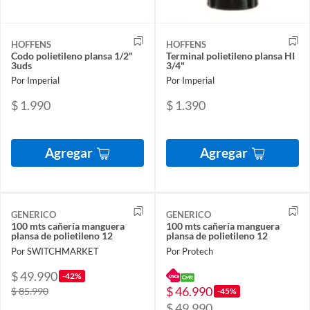
HOFFENS
HOFFENS
Codo polietileno plansa 1/2"
Terminal polietileno plansa HI
3uds
3/4"
Por Imperial
Por Imperial
$ 1.990
$ 1.390
Agregar
Agregar
GENERICO
GENERICO
100 mts cañería manguera
100 mts cañería manguera
plansa de polietileno 12
plansa de polietileno 12
Por SWITCHMARKET
Por Protech
$ 49.990
-42%
$ 46.990
$ 85.990
-45%
$ 49.990