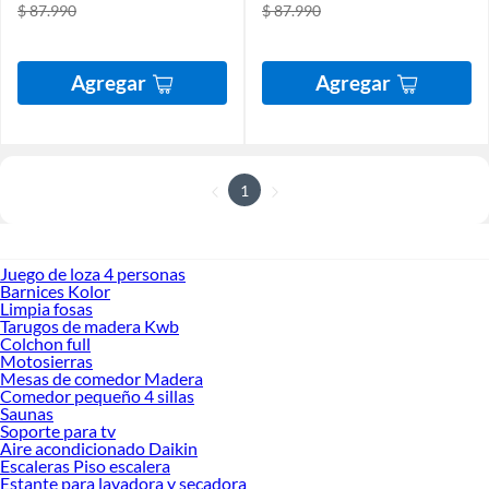
$ 87.990
$ 87.990
Agregar
Agregar
1
Juego de loza 4 personas
Barnices Kolor
Limpia fosas
Tarugos de madera Kwb
Colchon full
Motosierras
Mesas de comedor Madera
Comedor pequeño 4 sillas
Saunas
Soporte para tv
Aire acondicionado Daikin
Escaleras Piso escalera
Estante para lavadora y secadora