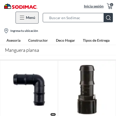
0
Inicia sesión
Menú
Search
Bar
location-
Ingresa tu ubicación
icon
Asesoría
Constructor
Deco Hogar
Tipos de Entrega
Manguera plansa