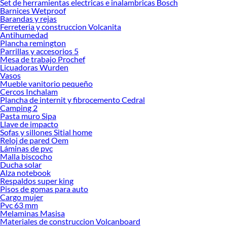
Set de herramientas electricas e inalambricas Bosch
Barnices Wetproof
Barandas y rejas
Ferreteria y construccion Volcanita
Antihumedad
Plancha remington
Parrillas y accesorios 5
Mesa de trabajo Prochef
Licuadoras Wurden
Vasos
Mueble vanitorio pequeño
Cercos Inchalam
Plancha de internit y fibrocemento Cedral
Camping 2
Pasta muro Sipa
Llave de impacto
Sofas y sillones Sitial home
Reloj de pared Oem
Láminas de pvc
Malla biscocho
Ducha solar
Alza notebook
Respaldos super king
Pisos de gomas para auto
Cargo mujer
Pvc 63 mm
Melaminas Masisa
Materiales de construccion Volcanboard