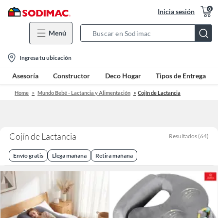
0
Inicia sesión
Menú
Search
Bar
location-
Ingresa tu ubicación
icon
Asesoría
Constructor
Deco Hogar
Tipos de Entrega
Home
Mundo Bebé - Lactancia y Alimentación
Cojín de Lactancia
Cojín de Lactancia
Resultados
(
64
)
Envío gratis
Llega mañana
Retira mañana