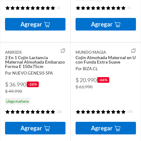
(2)
(1)
Agregar
Agregar
ANIKIDS
MUNDO MAGIA
2 En 1 Cojin Lactancia
Cojín Almohada Maternal en U
Maternal Almohada Embarazo
con Funda Extra Suave
Forma E 150x75cm
Por BIZA.CL
Por NUEVO GENESIS SPA
$ 20.990
-66%
$ 36.990
-26%
$ 61.990
$ 49.990
Llega mañana
(22)
(53)
Agregar
Agregar