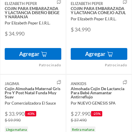
ELIZABETH PEPER
ELIZABETH PEPER
COJIN PARA EMBARAZADA
COJIN PARA EMBARAZADA
Y LACTANCIA DISEÑO BEIGE
Y LACTANCIA CONEJO AZUL
Y NARANJA
Por Elizabeth Peper E.I.R.L.
Por Elizabeth Peper E.I.R.L.
$ 34.990
$ 34.990
Agregar
Agregar
Patrocinado
Patrocinado
JAGIMA
ANIKIDS
Cojín Almohada Maternal Gris
Almohada Cojin De Lactancia
Pre Y Post Natal Funda Muy
Para Bebé Amamantar
Suav
Antirreflujo
Por Comercializadora El Sauce
Por NUEVO GENESIS SPA
$ 33.990
$ 27.990
-43%
-25%
$ 59.990
$ 37.490
Llega mañana
Retira mañana