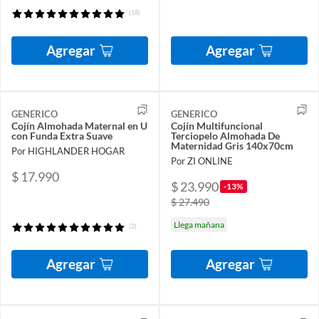
(18)
Agregar
Agregar
GENERICO
GENERICO
Cojín Almohada Maternal en U
Cojín Multifuncional
con Funda Extra Suave
Terciopelo Almohada De
Maternidad Gris 140x70cm
Por HIGHLANDER HOGAR
Por ZI ONLINE
$ 17.990
$ 23.990
-13%
$ 27.490
Llega mañana
(2)
Agregar
Agregar