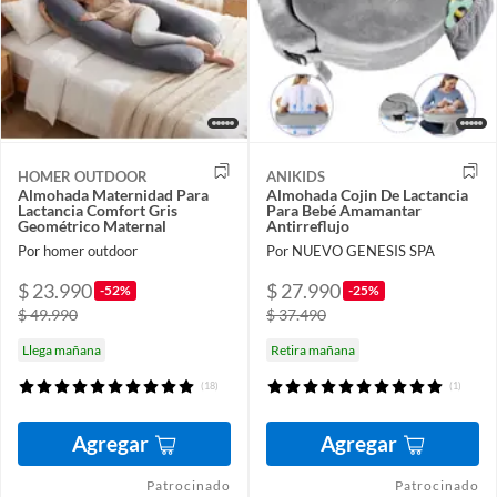
HOMER OUTDOOR
ANIKIDS
Almohada Maternidad Para
Almohada Cojin De Lactancia
Lactancia Comfort Gris
Para Bebé Amamantar
Geométrico Maternal
Antirreflujo
Por homer outdoor
Por NUEVO GENESIS SPA
$ 23.990
$ 27.990
-52%
-25%
$ 49.990
$ 37.490
Llega mañana
Retira mañana
(18)
(1)
Agregar
Agregar
Patrocinado
Patrocinado