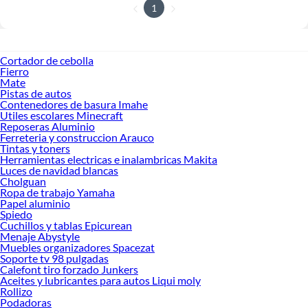
1
Cortador de cebolla
Fierro
Mate
Pistas de autos
Contenedores de basura Imahe
Utiles escolares Minecraft
Reposeras Aluminio
Ferreteria y construccion Arauco
Tintas y toners
Herramientas electricas e inalambricas Makita
Luces de navidad blancas
Cholguan
Ropa de trabajo Yamaha
Papel aluminio
Spiedo
Cuchillos y tablas Epicurean
Menaje Abystyle
Muebles organizadores Spacezat
Soporte tv 98 pulgadas
Calefont tiro forzado Junkers
Aceites y lubricantes para autos Liqui moly
Rollizo
Podadoras