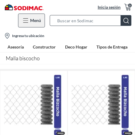
0
Inicia sesión
Menú
Search
Bar
location-
Ingresa tu ubicación
icon
Asesoría
Constructor
Deco Hogar
Tipos de Entrega
Malla biscocho