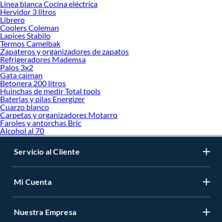
Linea blanca Cocina eléctrica
Hervidor 3 litros
Librero
Coolers Coleman
Lapices Stabilo
Termos Camelbak
Zapateros y organizadores de zapatos
Refrigeradores Mademsa
Palos 3x2
Gata caiman
Betonera 200 litros
Huinchas de medir Total tools
Baterias y pilas Energizer
Cuarzo blanco
Carpetas y organizadores Motarro
Faroles y antorchas Bric
Alcohol al 70
Servicio al Cliente
Mi Cuenta
Nuestra Empresa