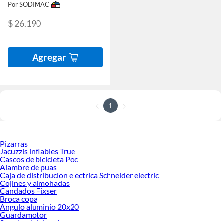
Por SODIMAC
$ 26.190
Agregar
1
Pizarras
Jacuzzis inflables True
Cascos de bicicleta Poc
Alambre de puas
Caja de distribucion electrica Schneider electric
Cojines y almohadas
Candados Fixser
Broca copa
Angulo aluminio 20x20
Guardamotor