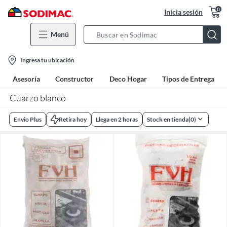
0
Inicia sesión
Menú
Search
Bar
location-
Ingresa tu ubicación
icon
Asesoría
Constructor
Deco Hogar
Tipos de Entrega
Cuarzo blanco
Envio Plus
Retira hoy
Llega en 2 horas
Stock en tienda
(
0
)