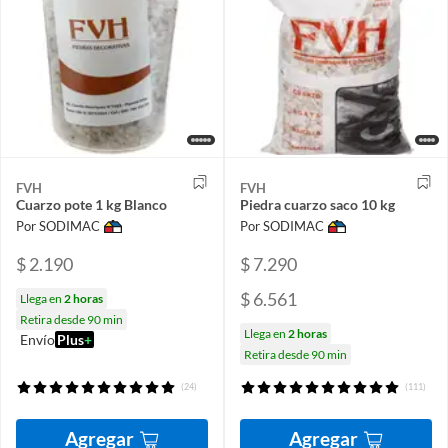
FVH
FVH
Cuarzo pote 1 kg Blanco
Piedra cuarzo saco 10 kg
Por SODIMAC
Por SODIMAC
$ 2.190
$ 7.290
$ 6.561
Llega en
2 horas
Retira desde 90 min
Llega en
2 horas
Envío
Plus
+
Retira desde 90 min
(24)
(111)
Agregar
Agregar