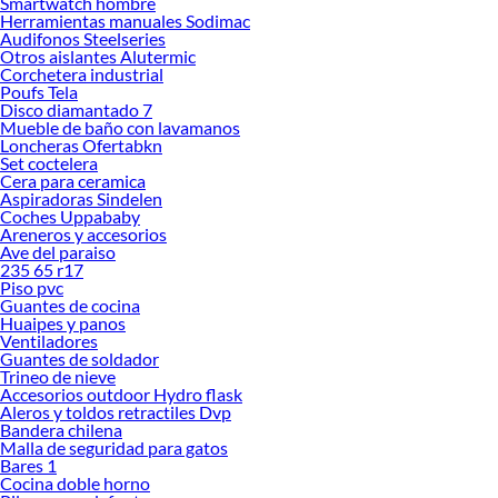
Smartwatch hombre
Herramientas manuales Sodimac
Audifonos Steelseries
Otros aislantes Alutermic
Corchetera industrial
Poufs Tela
Disco diamantado 7
Mueble de baño con lavamanos
Loncheras Ofertabkn
Set coctelera
Cera para ceramica
Aspiradoras Sindelen
Coches Uppababy
Areneros y accesorios
Ave del paraiso
235 65 r17
Piso pvc
Guantes de cocina
Huaipes y panos
Ventiladores
Guantes de soldador
Trineo de nieve
Accesorios outdoor Hydro flask
Aleros y toldos retractiles Dvp
Bandera chilena
Malla de seguridad para gatos
Bares 1
Cocina doble horno