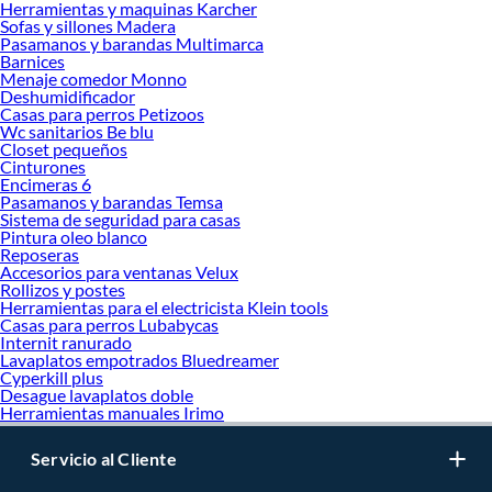
Herramientas y maquinas Karcher
Sofas y sillones Madera
Pasamanos y barandas Multimarca
Barnices
Menaje comedor Monno
Deshumidificador
Casas para perros Petizoos
Wc sanitarios Be blu
Closet pequeños
Cinturones
Encimeras 6
Pasamanos y barandas Temsa
Sistema de seguridad para casas
Pintura oleo blanco
Reposeras
Accesorios para ventanas Velux
Rollizos y postes
Herramientas para el electricista Klein tools
Casas para perros Lubabycas
Internit ranurado
Lavaplatos empotrados Bluedreamer
Cyperkill plus
Desague lavaplatos doble
Herramientas manuales Irimo
Servicio al Cliente