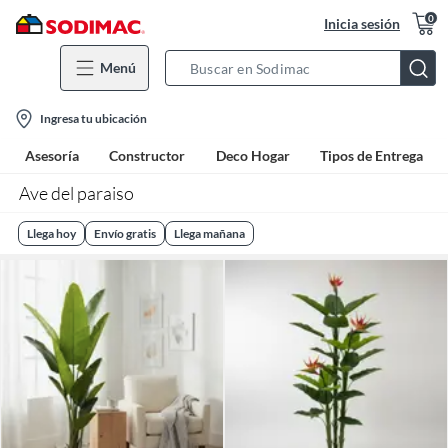
0
Inicia sesión
Menú
Search
Bar
location-
Ingresa tu ubicación
icon
Asesoría
Constructor
Deco Hogar
Tipos de Entrega
Ave del paraiso
Llega hoy
Envío gratis
Llega mañana