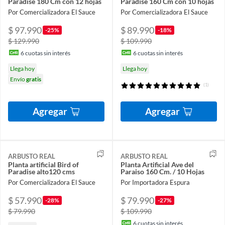
Paradise 180 Cm con 12 hojas
Paradise 160 Cm con 10 hojas
Por Comercializadora El Sauce
Por Comercializadora El Sauce
$ 97.990
$ 89.990
-25%
-18%
$ 129.990
$ 109.990
6
cuotas sin interés
6
cuotas sin interés
Llega hoy
Llega hoy
Envío
gratis
(1)
Agregar
Agregar
ARBUSTO REAL
ARBUSTO REAL
Planta artificial Bird of
Planta Artificial Ave del
Paradise alto120 cms
Paraiso 160 Cm. / 10 Hojas
Por Comercializadora El Sauce
Por Importadora Espura
$ 57.990
$ 79.990
-28%
-27%
$ 79.990
$ 109.990
6
cuotas sin interés