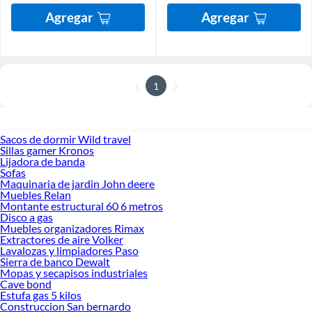
Agregar
Agregar
1
Sacos de dormir Wild travel
Sillas gamer Kronos
Lijadora de banda
Sofas
Maquinaria de jardin John deere
Muebles Relan
Montante estructural 60 6 metros
Disco a gas
Muebles organizadores Rimax
Extractores de aire Volker
Lavalozas y limpiadores Paso
Sierra de banco Dewalt
Mopas y secapisos industriales
Cave bond
Estufa gas 5 kilos
Construccion San bernardo