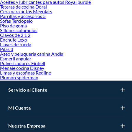
Aceites y lubricantes para autos Royal purple
Teteras de cocina Doral
Cera para autos Meguiars
Parrillas y accesorios 5
Sofas Terciopelo
Piso de goma
Sillones columpios
Clavos de 2 1 2
Enchufe Lexo
Llaves de rueda
Pilas d
Aseo y peluqueria canina Andis
Esmeril angular
Pulverizadores Einhell
Menaje cocina Disney
Limas y escofinas Redline
Plumon spiderman
Servicio al Cliente
Mi Cuenta
Nuestra Empresa