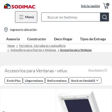
0
Inicia sesión
Menú
Search
Bar
location-
Ingresa tu ubicación
icon
Asesoría
Constructor
Deco Hogar
Tipos de Entrega
Home
Ferretería - Cerraduras y quincallería
Quincallería para Puertas y Ventanas
Accesorios para Ventanas
Accesorios para Ventanas - velux
Resultados
(
7
)
Envio Plus
Llega mañana
Retira mañana
Stock en tienda
(
0
)