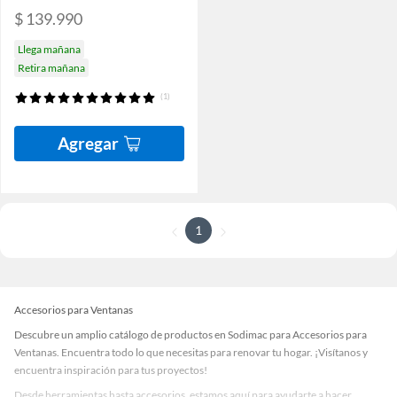
$ 139.990
Llega mañana
Retira mañana
(1)
Agregar
1
Accesorios para Ventanas
Descubre un amplio catálogo de productos en Sodimac para Accesorios para
Ventanas. Encuentra todo lo que necesitas para renovar tu hogar. ¡Visítanos y
encuentra inspiración para tus proyectos!
Desde herramientas hasta accesorios, estamos aquí para ayudarte a hacer