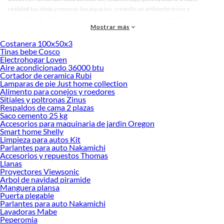
realidad tus ideas y renovar tus espacios, creando un ambiente único y
personalizado. Explora nuestra selección de herramientas, materiales y
Mostrar más
accesorios de calidad que te ayudarán a crear un espacio más tú.
Costanera 100x50x3
Desde remodelaciones hasta proyectos de decoración, estamos aquí para hacer
Tinas bebe Cosco
tus ideas realidad. ¡Visítanos y encuentra todo lo que tenemos para ofrecerte en
Electrohogar Loven
Accesorios para Ventanas!
Aire acondicionado 36000 btu
Cortador de ceramica Rubi
Explora la variedad de productos de Accesorios para Ventanas en
Lamparas de pie Just home collection
Sodimac
Alimento para conejos y roedores
Sitiales y poltronas Zinus
Herramientas, materiales y accesorios de calidad para tus proyectos y
Respaldos de cama 2 plazas
renovación de espacios. ¡Visítanos y descubre todo lo que tenemos para
Saco cemento 25 kg
ofrecerte!
Accesorios para maquinaria de jardin Oregon
Smart home Shelly
Encuentra una amplia variedad de productos de Accesorios para Ventanas en
Limpieza para autos Kit
Sodimac. Encuentra todo lo necesario para tus proyectos de renovación y
Parlantes para auto Nakamichi
Accesorios y repuestos Thomas
decoración. ¡Visítanos y haz tus ideas realidad!
Llanas
Proyectores Viewsonic
Arbol de navidad piramide
Manguera plansa
Puerta plegable
Parlantes para auto Nakamichi
Lavadoras Mabe
Peperomia